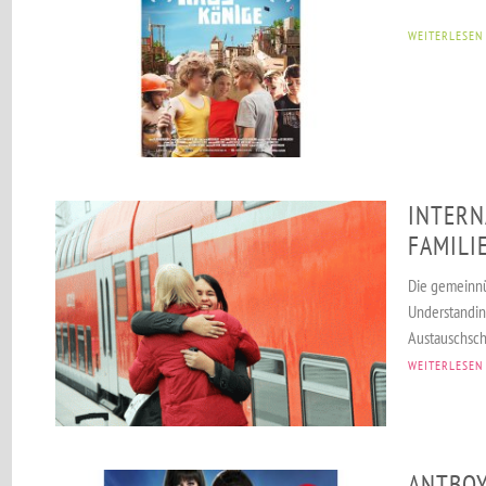
WEITERLESEN
INTERN
FAMILI
Die gemeinnü
Understandin
Austauschsch
WEITERLESEN
ANTBOY