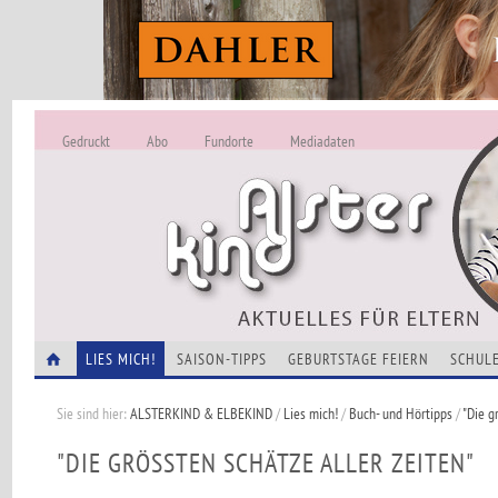
Gedruckt
Abo
Fundorte
Mediadaten
ALSTERKIND - A
Alles Neu -
VERANSTALTUNGEN
LIES MICH!
SAISON-TIPPS
GEBURTSTAGE FEIERN
SCHULE
Sie sind hier:
ALSTERKIND & ELBEKIND
/
Lies mich!
/
Buch- und Hörtipps
/
"Die g
"DIE GRÖSSTEN SCHÄTZE ALLER ZEITEN"