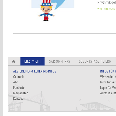
Rhythmik geh
WEITERLESEN
LIES MICH!
SAISON-TIPPS
GEBURTSTAGE FEIERN
ALSTERKIND- & ELBEKIND-INFOS
INFOS FÜR
Gedruckt
Werben bei
Abo
Infos für Ve
Fundorte
Login für Ve
Mediadaten
Adresse ein
Kontakt