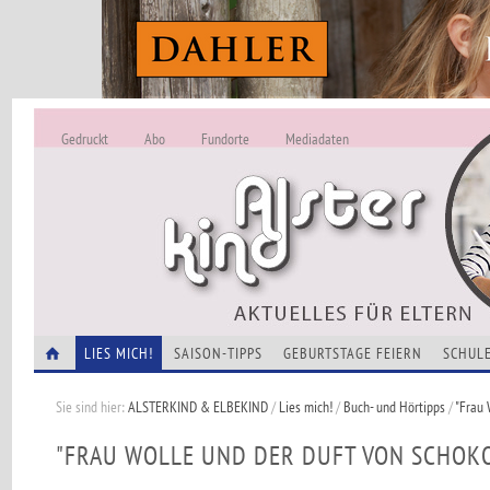
Gedruckt
Abo
Fundorte
Mediadaten
ALSTERKIND - A
Alles Neu -
VERANSTALTUNGEN
LIES MICH!
SAISON-TIPPS
GEBURTSTAGE FEIERN
SCHULE
Sie sind hier:
ALSTERKIND & ELBEKIND
/
Lies mich!
/
Buch- und Hörtipps
/
"Frau 
"FRAU WOLLE UND DER DUFT VON SCHOK