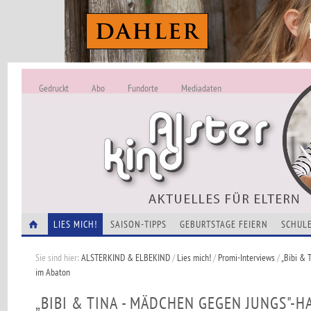
Gedruckt
Abo
Fundorte
Mediadaten
ALSTERKIND - A
Alles Neu -
VERANSTALTUNGEN
LIES MICH!
SAISON-TIPPS
GEBURTSTAGE FEIERN
SCHULE
Sie sind hier:
ALSTERKIND & ELBEKIND
/
Lies mich!
/
Promi-Interviews
/
„Bibi & 
im Abaton
„BIBI & TINA - MÄDCHEN GEGEN JUNGS"-