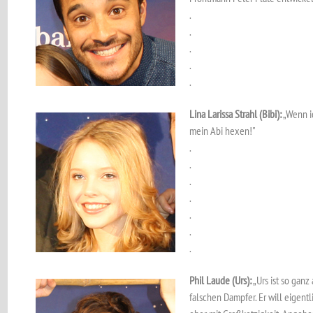
.
.
.
.
.
Lina Larissa Strahl (Bibi):
„Wenn ic
mein Abi hexen!"
.
.
.
.
.
.
.
Phil Laude (Urs):
„Urs ist so ganz 
falschen Dampfer. Er will eigent