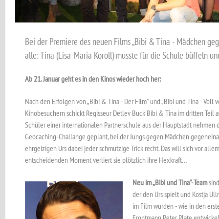
Bei der Premiere des neuen Films „Bibi & Tina - Mädchen gege
alle: Tina (Lisa-Maria Koroll) musste für die Schule büffeln u
Ab 21. Januar geht es in den Kinos wieder hoch her:
Nach den Erfolgen von „Bibi & Tina - Der Film" und „Bibi und Tina - Voll 
Kinobesuchern schickt Regisseur Detlev Buck Bibi & Tina im dritten Teil 
Schüler einer internationalen Partnerschule aus der Hauptstadt nehmen da
Geocaching-Challange geplant, bei der Jungs gegen Mädchen gegeneinan
ehrgeizigen Urs dabei jeder schmutzige Trick recht. Das will sich vor allem
entscheidenden Moment verliert sie plötzlich ihre Hexkraft…
Neu im „Bibi und Tina"-Team
sind
der den Urs spielt und Kostja Ul
im Film wurden - wie in den erste
Frontmann Peter Plate entwickel