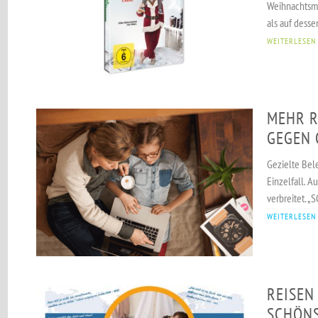
Weihnachtsma
als auf desse
WEITERLESEN
MEHR R
GEGEN 
Gezielte Bel
Einzelfall. 
verbreitet. „
WEITERLESEN
REISEN
SCHÖNS