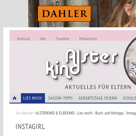
Gedruckt
Abo
Fundorte
Mediadaten
ALSTERKIND - A
Alles Neu -
VERANSTALTUNGEN
LIES MICH!
SAISON-TIPPS
GEBURTSTAGE FEIERN
SCHULE
Sie sind hier:
ALSTERKIND & ELBEKIND
/
Lies mich!
/
Buch- und Hörtipps
/
Instag
INSTAGIRL