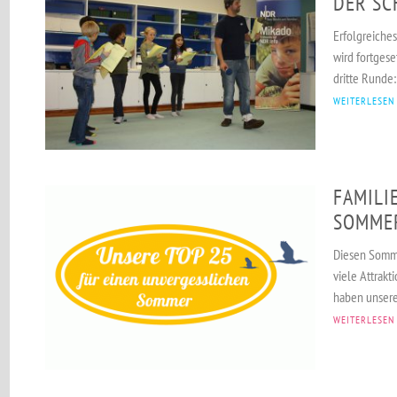
DER SC
Erfolgreiche
wird fortgese
dritte Runde:
WEITERLESEN
FAMILI
SOMMER
Diesen Sommer
viele Attrakt
haben unsere 
WEITERLESEN