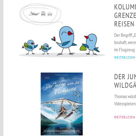
KOLUM
GRENZ
REISEN
Der Begriff „
boshaft, wen
im Flugzeug s
WEITERLESEN
DER JU
WILDG
Thomas würde
Videospielen
WEITERLESEN