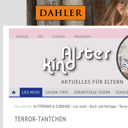
Gedruckt
Abo
Fundorte
Mediadaten
ALSTERKIND - A
Alles Neu -
VERANSTALTUNGEN
LIES MICH!
SAISON-TIPPS
GEBURTSTAGE FEIERN
SCHULE
Sie sind hier:
ALSTERKIND & ELBEKIND
/
Lies mich!
/
Buch- und Hörtipps
/
Terror
TERROR-TANTCHEN