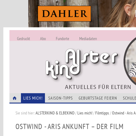
Gedruckt
Abo
Fundorte
Mediadaten
ALSTERKIND - A
Alles Neu -
VERANSTALTUNGEN
LIES MICH!
SAISON-TIPPS
GEBURTSTAGE FEIERN
SCHULE
Sie sind hier:
ALSTERKIND & ELBEKIND
/
Lies mich!
/
Filmtipps
/
Ostwind - Aris A
OSTWIND - ARIS ANKUNFT – DER FILM