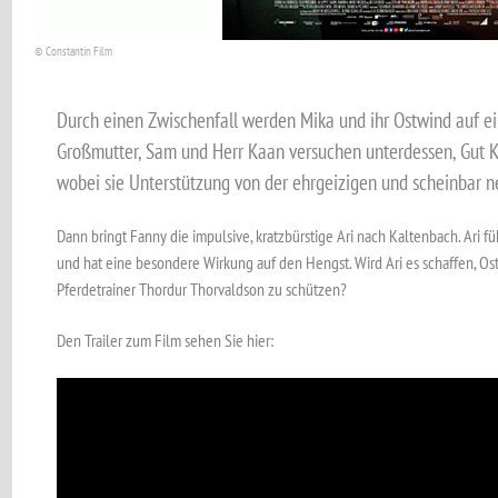
© Constantin Film
Durch einen Zwischenfall werden Mika und ihr Ostwind auf ein
Großmutter, Sam und Herr Kaan versuchen unterdessen, Gut K
wobei sie Unterstützung von der ehrgeizigen und scheinbar 
Dann bringt Fanny die impulsive, kratzbürstige Ari nach Kaltenbach. Ari f
und hat eine besondere Wirkung auf den Hengst. Wird Ari es schaffen, O
Pferdetrainer Thordur Thorvaldson zu schützen?
Den Trailer zum Film sehen Sie hier: