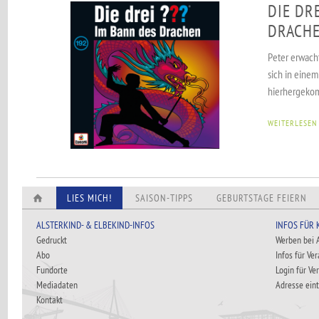
DIE DRE
DRACH
Peter erwach
sich in einem
hierhergeko
WEITERLESEN
LIES MICH!
SAISON-TIPPS
GEBURTSTAGE FEIERN
ALSTERKIND- & ELBEKIND-INFOS
INFOS FÜR
Gedruckt
Werben bei
Abo
Infos für Ve
Fundorte
Login für Ve
Mediadaten
Adresse ein
Kontakt