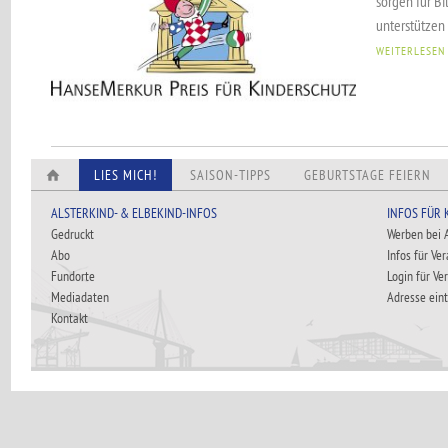
sorgen für B
unterstützen
WEITERLESEN
LIES MICH!
SAISON-TIPPS
GEBURTSTAGE FEIERN
ALSTERKIND- & ELBEKIND-INFOS
INFOS FÜR
Gedruckt
Werben bei
Abo
Infos für Ve
Fundorte
Login für Ve
Mediadaten
Adresse ein
Kontakt