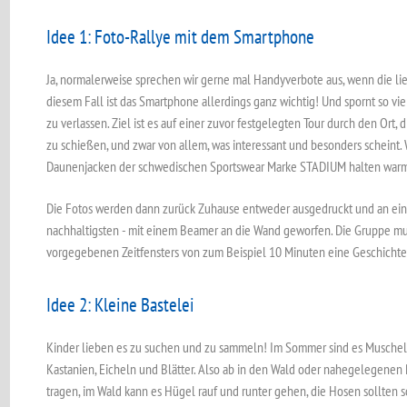
Idee 1: Foto-Rallye mit dem Smartphone
Ja, normalerweise sprechen wir gerne mal Handyverbote aus, wenn die 
diesem Fall ist das Smartphone allerdings ganz wichtig! Und spornt so vi
zu verlassen. Ziel ist es auf einer zuvor festgelegten Tour durch den Ort,
zu schießen, und zwar von allem, was interessant und besonders scheint.
Daunenjacken der schwedischen Sportswear Marke STADIUM halten warm
Die Fotos werden dann zurück Zuhause entweder ausgedruckt und an ein
nachhaltigsten - mit einem Beamer an die Wand geworfen. Die Gruppe mus
vorgegebenen Zeitfensters von zum Beispiel 10 Minuten eine Geschichte
Idee 2: Kleine Bastelei
Kinder lieben es zu suchen und zu sammeln! Im Sommer sind es Muscheln
Kastanien, Eicheln und Blätter. Also ab in den Wald oder nahegelegenen 
tragen, im Wald kann es Hügel rauf und runter gehen, die Hosen sollten so