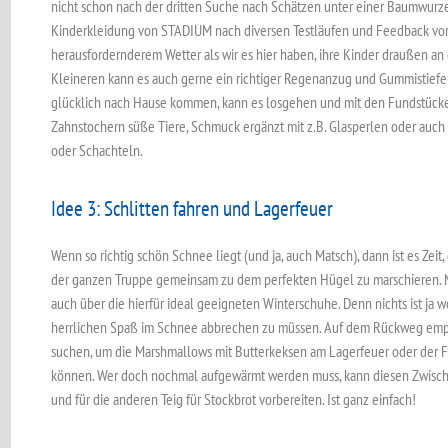
nicht schon nach der dritten Suche nach Schätzen unter einer Baumwurze
Kinderkleidung von STADIUM nach diversen Testläufen und Feedback von
herausfordernderem Wetter als wir es hier haben, ihre Kinder draußen an d
Kleineren kann es auch gerne ein richtiger Regenanzug und Gummistiefel
glücklich nach Hause kommen, kann es losgehen und mit den Fundstücken
Zahnstochern süße Tiere, Schmuck ergänzt mit z.B. Glasperlen oder auch 
oder Schachteln.
Idee 3: Schlitten fahren und Lagerfeuer
Wenn so richtig schön Schnee liegt (und ja, auch Matsch), dann ist es Zei
der ganzen Truppe gemeinsam zu dem perfekten Hügel zu marschieren.
auch über die hierfür ideal geeigneten Winterschuhe. Denn nichts ist ja 
herrlichen Spaß im Schnee abbrechen zu müssen. Auf dem Rückweg empf
suchen, um die Marshmallows mit Butterkeksen am Lagerfeuer oder der F
können. Wer doch nochmal aufgewärmt werden muss, kann diesen Zwisch
und für die anderen Teig für Stockbrot vorbereiten. Ist ganz einfach!