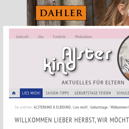
Gedruckt
Abo
Fundorte
Mediadaten
ALSTERKIND - A
Alles Neu -
VERANSTALTUNGEN
LIES MICH!
SAISON-TIPPS
GEBURTSTAGE FEIERN
SCHULE
Sie sind hier:
ALSTERKIND & ELBEKIND
/
Lies mich!
/
Geburtstage
/
Willkommen l
WILLKOMMEN LIEBER HERBST, WIR MÖCHTE