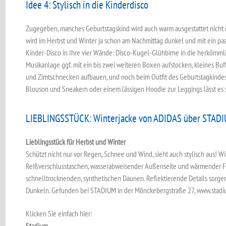
Idee 4: Stylisch in die Kinderdisco
Zugegeben, manches Geburtstagskind wird auch warm ausgestattet nicht d
wird im Herbst und Winter ja schon am Nachmittag dunkel und mit ein paa
Kinder-Disco in Ihre vier Wände: Disco-Kugel-Glühbirne in die herkömm
Musikanlage ggf. mit ein bis zwei weiteren Boxen aufstocken, kleines Buff
und Zimtschnecken aufbauen, und noch beim Outfit des Geburtstagkinde
Blouson und Sneakern oder einem lässigen Hoodie zur Leggings lässt es 
LIEBLINGSSTÜCK: Winterjacke von ADIDAS über STAD
Lieblingsstück für Herbst und Winter
Schützt nicht nur vor Regen, Schnee und Wind, sieht auch stylisch aus! W
Reißverschlusstaschen, wasserabweisender Außenseite und wärmender F
schnelltrocknenden, synthetischen Daunen. Reflektierende Details sorgen 
Dunkeln. Gefunden bei STADIUM in der Mönckebergstraße 27, www.stadi
Klicken Sie einfach hier:
Stadium