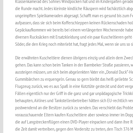
Klassenkamerad des Sohnes Windpocken hat und im Kindergarten gerade
die Runde macht. Jedes kleinste kindliche Räuspern wird fachärztlich ab
ungeimpften Spielkameraden abgesagt. Schafft man es gesund bis zum Fe
aufpassen, dass sie sich beim Kofferschleppen keinen Rückenschaden hole
Gepäckaufkommen wir bereits bei einem verlängerten Wochenende haben
diversen Rucksäcken mit Ersatzkleidung und ein paar Kuscheltieren geht 
Söder, die den Krieg noch miterlebt hat, fragt jedes Mal, wenn sie uns so
Die erwähnten Kuscheltiere dienen übrigens einzig und allein dem Zweck
gehen. Das kann schon beim Tanken in der Barmbeker Straße passieren, 
aussteigen müssen, um sich beim abgelenkten Vater ein „Donald Duck“-He
Gummibärchen zu erquengeln. Genau so gern bleibt das heiß geliebte Sc
Flugzeug zurück, wo es aus Spaß in eine Kotztüte gesteckt und dort verge
Fällen eigentlich nur der Griff in die ganz und gar unpädagogische Trickk
behaupten, Airlines und Tankstellenbetreiber hätten sich EU-rechtlich ver
postwendend an die Besitzer zurück zu senden. Das verschiebt das Prob
vorausschauende Eltern kaufen Kuscheltiere aber sowieso immer im Doppe
die auf Langstreckenflügen einen DVD-Player einpacken und dann ihre R
die Zeit damit vertreiben, gegen den Vordersitz zu treten, den Tisch 376