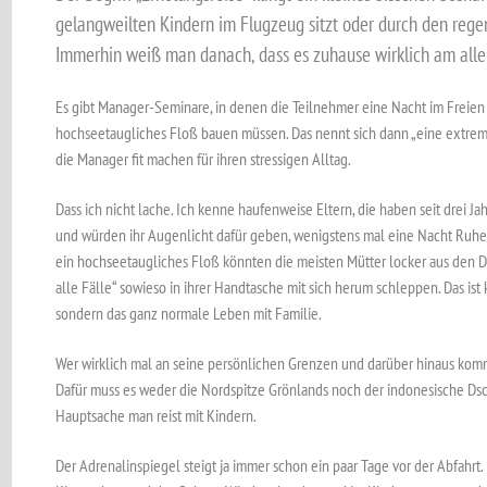
gelangweilten Kindern im Flugzeug sitzt oder durch den reg
Immerhin weiß man danach, dass es zuhause wirklich am aller
Es gibt Manager-Seminare, in denen die Teilnehmer eine Nacht im Freien 
hochseetaugliches Floß bauen müssen. Das nennt sich dann „eine extrem
die Manager fit machen für ihren stressigen Alltag.
Dass ich nicht lache. Ich kenne haufenweise Eltern, die haben seit drei J
und würden ihr Augenlicht dafür geben, wenigstens mal eine Nacht Ruhe 
ein hochseetaugliches Floß könnten die meisten Mütter locker aus den D
alle Fälle“ sowieso in ihrer Handtasche mit sich herum schleppen. Das is
sondern das ganz normale Leben mit Familie.
Wer wirklich mal an seine persönlichen Grenzen und darüber hinaus komme
Dafür muss es weder die Nordspitze Grönlands noch der indonesische Dsch
Hauptsache man reist mit Kindern.
Der Adrenalinspiegel steigt ja immer schon ein paar Tage vor der Abfahrt.