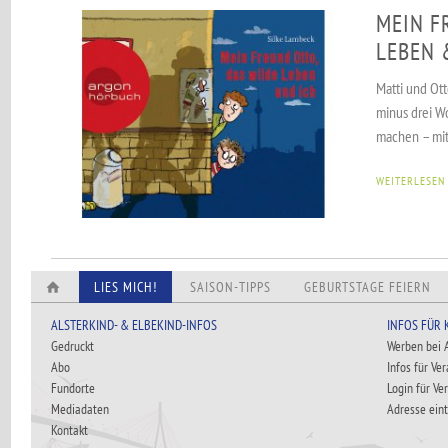
MEIN F
LEBEN 
Matti und Ot
minus drei W
machen – mitt
WEITERLESEN
LIES MICH!
SAISON-TIPPS
GEBURTSTAGE FEIERN
ALSTERKIND- & ELBEKIND-INFOS
INFOS FÜR
Gedruckt
Werben bei
Abo
Infos für Ve
Fundorte
Login für Ve
Mediadaten
Adresse ein
Kontakt