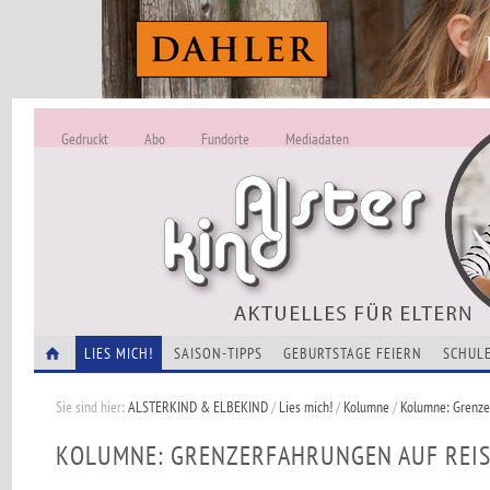
Gedruckt
Abo
Fundorte
Mediadaten
ALSTERKIND - A
Alles Neu -
VERANSTALTUNGEN
LIES MICH!
SAISON-TIPPS
GEBURTSTAGE FEIERN
SCHULE
Sie sind hier:
ALSTERKIND & ELBEKIND
/
Lies mich!
/
Kolumne
/
Kolumne: Grenze
KOLUMNE: GRENZERFAHRUNGEN AUF REI