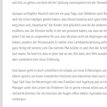
aufs Klo zu gehen, um dort mit der Spülung rumzuspielen bis die Stewar
Apropos schimpfen. Neulich sind wir ein paar Tage zum Skifahren nach B
weil wir schon häufiger gehört haben, dass Deutschland ja auch ganz hübs
weg muss und „hauptsache“ die Kinder sind glücklich und all die anderen Vo
erzählen, wie die Pension heißt, in der wir gewohnt haben, nur dass sie h
jeden Fall war es ungewohnt für uns, dass diesmal nicht wir diejenigen w
haben, sondern der Pensionswirt. Er wollte eine Getränkebestellung aufn
ganz fertig mit seinem Lied. Das nächste Mal brüllte er, weil ihm die Schr
laut waren. Da fand ich, dass es jetzt mal an der Zeit wäre, den Wirt anzubr
aber zumindest eine neue Erfahrung.
Und darum geht es doch schließlich im Urlaub, um neue Erfahrungen, um 
Jahren spricht, um einen erweiterten Horizont und manchmal eben auch
Tage Süd-Harz im Nieselregen mit zwei Familien und Ingeburg war so ein
Manager unter den Lesern ist: Probieren Sie es gerne einmal selbst aus. 
vielleicht könnten Sie ein bisschen die Augen offen halten. Irgendwo mu
rumliegen.