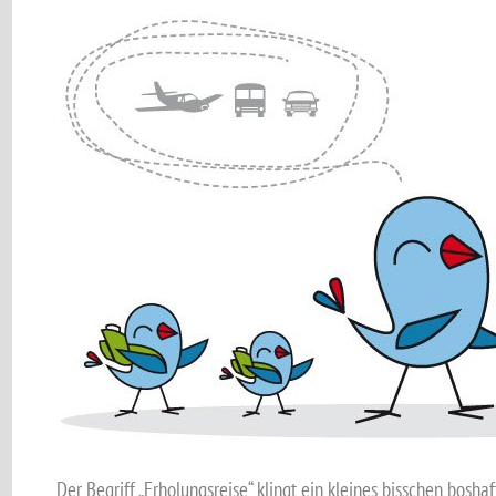
Der Begriff „Erholungsreise“ klingt ein kleines bisschen bosh