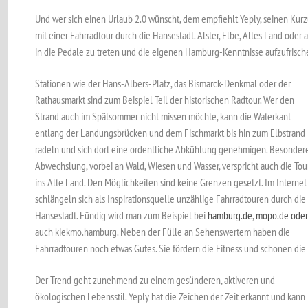
Und wer sich einen Urlaub 2.0 wünscht, dem empfiehlt Yeply, seinen Kur
mit einer Fahrradtour durch die Hansestadt. Alster, Elbe, Altes Land oder 
in die Pedale zu treten und die eigenen Hamburg-Kenntnisse aufzufrisch
Stationen wie der Hans-Albers-Platz, das Bismarck-Denkmal oder der
Rathausmarkt sind zum Beispiel Teil der historischen Radtour. Wer den
Strand auch im Spätsommer nicht missen möchte, kann die Waterkant
entlang der Landungsbrücken und dem Fischmarkt bis hin zum Elbstrand
radeln und sich dort eine ordentliche Abkühlung genehmigen. Besonder
Abwechslung, vorbei an Wald, Wiesen und Wasser, verspricht auch die Tou
ins Alte Land. Den Möglichkeiten sind keine Grenzen gesetzt. Im Internet
schlängeln sich als Inspirationsquelle unzählige Fahrradtouren durch die
Hansestadt. Fündig wird man zum Beispiel bei
hamburg.de
,
mopo.de oder
auch kiekmo.hamburg. Neben der Fülle an Sehenswertem haben die
Fahrradtouren noch etwas Gutes. Sie fördern die Fitness und schonen di
Der Trend geht zunehmend zu einem gesünderen, aktiveren und
ökologischen Lebensstil. Yeply hat die Zeichen der Zeit erkannt und kann