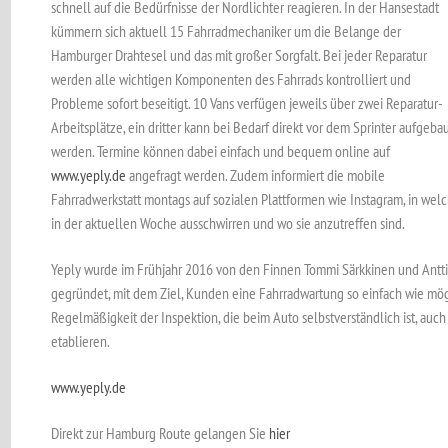
schnell auf die Bedürfnisse der Nordlichter reagieren. In der Hansestadt
kümmern sich aktuell 15 Fahrradmechaniker um die Belange der
Hamburger Drahtesel und das mit großer Sorgfalt. Bei jeder Reparatur
werden alle wichtigen Komponenten des Fahrrads kontrolliert und
Probleme sofort beseitigt. 10 Vans verfügen jeweils über zwei Reparatur-
Arbeitsplätze, ein dritter kann bei Bedarf direkt vor dem Sprinter aufgeba
werden. Termine können dabei einfach und bequem online auf
www.yeply.de
angefragt werden. Zudem informiert die mobile
Fahrradwerkstatt montags auf sozialen Plattformen wie Instagram, in wel
in der aktuellen Woche ausschwirren und wo sie anzutreffen sind.
Yeply wurde im Frühjahr 2016 von den Finnen Tommi Särkkinen und Antti
gegründet, mit dem Ziel, Kunden eine Fahrradwartung so einfach wie mö
Regelmäßigkeit der Inspektion, die beim Auto selbstverständlich ist, auch
etablieren.
www.yeply.de
Direkt zur Hamburg Route gelangen Sie
hier