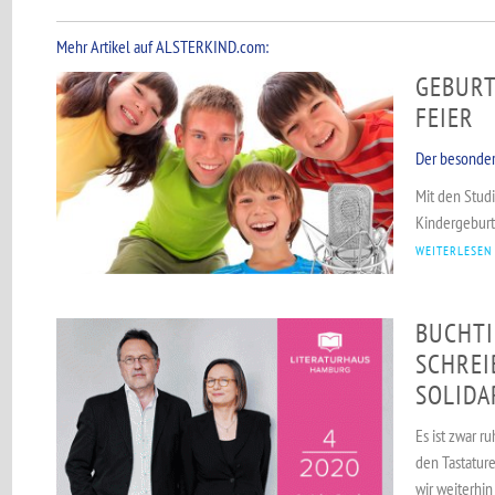
Mehr Artikel auf ALSTERKIND.com:
GEBURT
FEIER
Der besonder
Mit den Stud
Kindergeburt
WEITERLESEN
BUCHTI
SCHRE
SOLIDA
Es ist zwar 
den Tastatur
wir weiterhin 