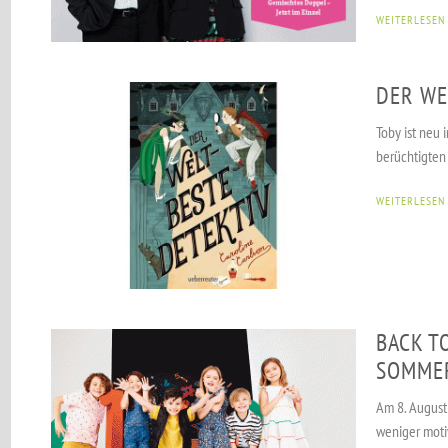
WEITERLESEN
DER WE
Toby ist neu 
berüchtigten 
WEITERLESEN
BACK T
SOMME
Am 8. August
weniger ­moti