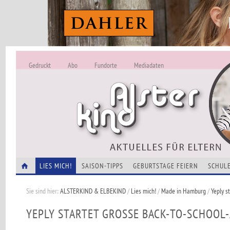
Gedruckt
Abo
Fundorte
Mediadaten
ALSTERKIND - A
Alles Neu -
VERANSTALTUNGEN
LIES MICH!
SAISON-TIPPS
GEBURTSTAGE FEIERN
SCHULE
Sie sind hier:
ALSTERKIND & ELBEKIND
/
Lies mich!
/
Made in Hamburg
/
Yeply s
YEPLY STARTET GROSSE BACK-TO-SCHOOL-