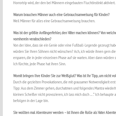
Horrortrip wird, der den bei Männern eingebauten Fluchtinstinkt aktiviert.
Warum brauchen Männer auch eine Gebrauchsanweisung für Kinder?
Weil Männer für alles eine Gebrauchsanweisung brauchen.
Was ist der größte Anfängerfehler, den Väter machen können? Von welche
vornherein verabschieden?
Von der Idee, dass sie ein Genie oder eine Fußball-Legende gezeugt ha
würden Sie Ihren Söhnen nicht wünschen? Ach, ich würde ihnen gern d
ersparen, die in jeder einzelnen Phase auf sie warten. Aber dann würden 
Ich fürchte, jede Phase hat ihren Sinn.
Womit bringen Ihre Kinder Sie zur Weißglut? Was ist Ihr Tipp, um nicht vo
Durch die gezielten Provokationen, die mit grausamer Notwendigkeit ers
Tipp: Aus dem Zimmer gehen, durchatmen und folgendes Mantra wiederho
kleinen Scheißer nicht provozieren, ich lass mich doch ... .“ Ich behaupte a
befolgen in der Lage bin.
Sie wollten mal Abenteurer werden – ist Ihnen die Rolle als Vater Abent