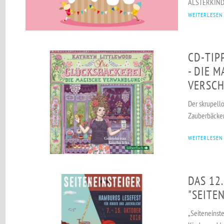
ALSTERKIND z
WEITERLESEN
CD-TIP
- DIE 
VERSC
Der skrupell
Zauberbäcker
WEITERLESEN
DAS 12.
"SEITE
„Seiteneinste