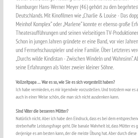
Hamburger Hans-Werner Meyer (46) gehört zu den begehrtest
Deutschlands. Mit Kinofilmen wie „Charlie & Louise - Das dopp
Meinhof Komplex“ oder „Marlene“ konnte er ebenso große Erf
Theateraufführungen und seinen vielseitigen TV-Produktionen,
Schon in jungen Jahren gründete er eine Band, vor vier Jahre
und Fernsehschauspieler und eine Familie. Über Letzteres verö
„Durchs wilde Kindistan - Zwischen Windeln und Wahnsinn“. 
seine Erfahrungen als Vater zweier kleiner Söhne.
Vollzeitpapa … War es so, wie Sie es sich vorgestellt haben?
Ich habe vermieden, es mir irgendwie vorzustellen. Und trotzdem war es a
auch in einer Weise schön, die man sich nicht ausdenken kann.
Sind Väter die besseren Mütter?
Natürlich nicht. Aber ich habe den Eindruck, dass es bei dem entspreche
streberhafte Leistungsfrage geht. Die banale Wahrheit ist, dass Mütter es
derjenige es am besten kann, der die meiste Übung hat. Aber durch diese 