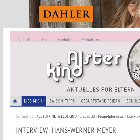
Gedruckt
Abo
Fundorte
Mediadaten
ALSTERKIND - A
Alles Neu -
VERANSTALTUNGEN
LIES MICH!
SAISON-TIPPS
GEBURTSTAGE FEIERN
SCHULE
Sie sind hier:
ALSTERKIND & ELBEKIND
/
Lies mich!
/
Promi-Interviews
/
Intervie
INTERVIEW: HANS-WERNER MEYER