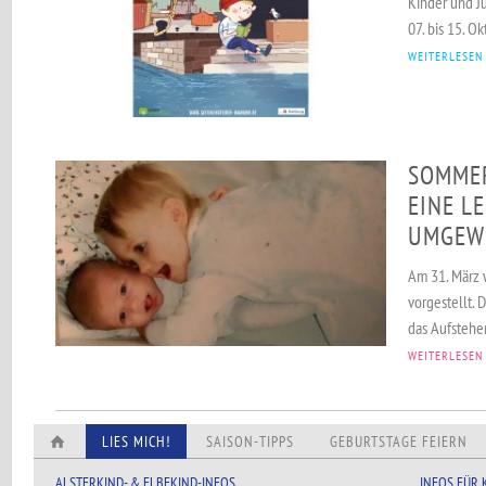
Kinder und J
07. bis 15. Ok
WEITERLESEN
SOMMER
EINE L
UMGEW
Am 31. März 
vorgestellt.
das Aufstehe
WEITERLESEN
LIES MICH!
SAISON-TIPPS
GEBURTSTAGE FEIERN
ALSTERKIND- & ELBEKIND-INFOS
INFOS FÜR