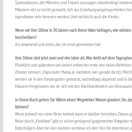
Spekulationen, die Männern und Frauen sozusagen naturbedingt notwend
Männern viel zu leicht gemacht, sich aus Erziehungsangelegenheiten her
irgendwann sehr bereuen werden. Und vielleicht auch die Kinder.
Wenn wir Ihre Söhne in 30 Jahren nach ihrem Vater befragen, wie würden S
beschreiben?
Als anwesend und einen, der sie ernst genommen hat.
Ihre Söhne sind jetzt zwei und vier Jahre alt. Was steht auf dem Tagesplan
Pünktlich und spätestens um sieben ertönt der erste von vielen Befehlen 
Zimmer nennen: „Papa (oder Mama, je nachdem, wer gerade da ist): Milch
werden sie in den Kindergarten gebracht, nachmittags abgeholt und in d
Häusern freigelassen, wo sie sich mit den Nachbarskindern um Dinosaurie
In Ihrem Buch geben Sie Vätern einen Wegweiser. Warum glauben Sie, das
können?
Wenn jemand von einer Reise kommt, kann er darüber berichten. Darum gin
Reise durch „Kindistan“ gibt es schon genügend gutgemeinter Ratgeber 
Ratschlägen. Aber bei den meisten vermisse ich den Sinn für Abenteuer 