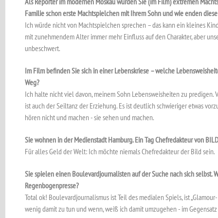
Als Reporter im modernen Moskau wurden Sie (im Film) extremen Machtstr
Familie schon erste Machtspielchen mit Ihrem Sohn und wie enden diese
Ich würde nicht von Machtspielchen sprechen – das kann ein kleines Kind
mit zunehmendem Alter immer mehr Einfluss auf den Charakter, aber uns
unbeschwert.
Im Film befinden Sie sich in einer Lebenskriese – welche Lebensweishei
Weg?
Ich halte nicht viel davon, meinem Sohn Lebensweisheiten zu predigen. Vi
ist auch der Seiltanz der Erziehung. Es ist deutlich schwieriger etwas vorz
hören nicht und machen - sie sehen und machen.
Sie wohnen in der Medienstadt Hamburg. Ein Tag Chefredakteur von BILD
Für alles Geld der Welt: Ich möchte niemals Chefredakteur der Bild sein.
Sie spielen einen Boulevardjournalisten auf der Suche nach sich selbst. Wie
Regenbogenpresse?
Total ok! Boulevardjournalismus ist Teil des medialen Spiels, ist „Glamour-
wenig damit zu tun und wenn, weiß ich damit umzugehen - im Gegensatz