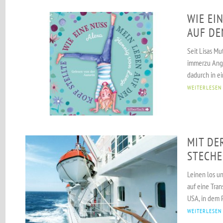
WIE EI
AUF DE
Seit Lisas Mut
immerzu Angs
dadurch in e
WEITERLESEN
MIT DER
STECH
Leinen los un
auf eine Tran
USA, in dem P
WEITERLESEN