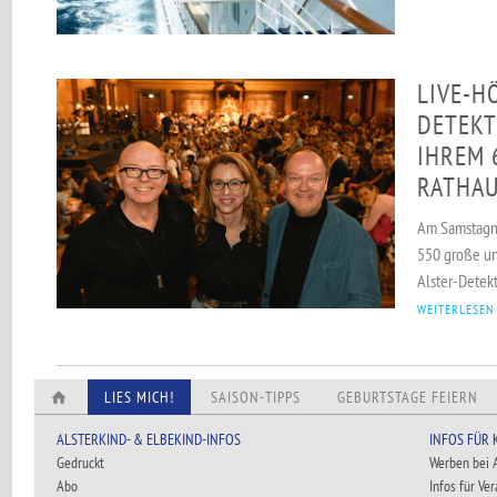
LIVE-H
DETEKT
IHREM 
RATHA
Am Samstagna
550 große un
Alster-Detek
WEITERLESEN
LIES MICH!
SAISON-TIPPS
GEBURTSTAGE FEIERN
ALSTERKIND- & ELBEKIND-INFOS
INFOS FÜR
Gedruckt
Werben bei
Abo
Infos für Ve