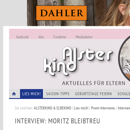
Gedruckt
Abo
Fundorte
Mediadaten
ALSTERKIND - A
Alles Neu -
VERANSTALTUNGEN
LIES MICH!
SAISON-TIPPS
GEBURTSTAGE FEIERN
SCHULE
Sie sind hier:
ALSTERKIND & ELBEKIND
/
Lies mich!
/
Promi-Interviews
/
Intervi
INTERVIEW: MORITZ BLEIBTREU