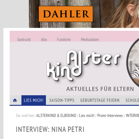
Gedruckt
Abo
Fundorte
Mediadaten
ALSTERKIND - A
Alles Neu -
VERANSTALTUNGEN
LIES MICH!
SAISON-TIPPS
GEBURTSTAGE FEIERN
SCHULE
Sie sind hier:
ALSTERKIND & ELBEKIND
/
Lies mich!
/
Promi-Interviews
/
INTERVI
INTERVIEW: NINA PETRI