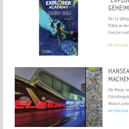
GEHEIM
Der 12-jähri
Plätze an de
Forscher und
WEITERLESEN
HANSEA
MACHEN
Die Wiege vo
Flüchtlingss
Wunsch, schne
WEITERLESEN