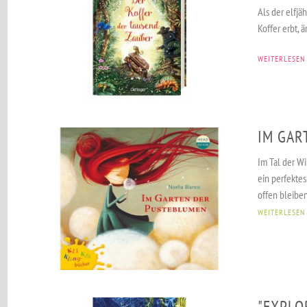
Als der elfj
Koffer erbt, 
WEITERLESEN
IM GAR
Im Tal der W
ein perfekte
offen bleiben
WEITERLESEN
"EXPLO