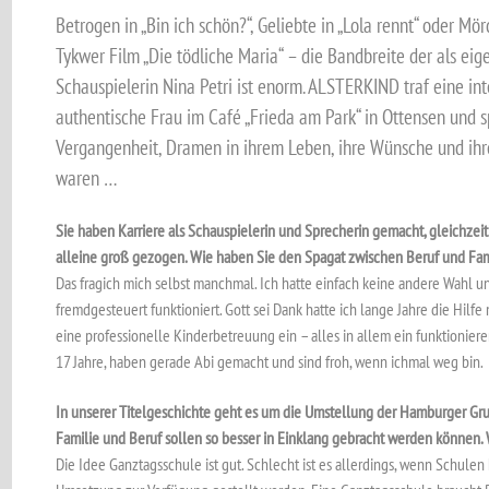
Betrogen in „Bin ich schön?“, Geliebte in „Lola rennt“ oder M
Tykwer Film „Die tödliche Maria“ – die Bandbreite der als ei
Schauspielerin Nina Petri ist enorm. ALSTERKIND traf eine in
authentische Frau im Café „Frieda am Park“ in Ottensen und sp
Vergangenheit, Dramen in ihrem Leben, ihre Wünsche und ihr
waren …
Sie haben Karriere als Schauspielerin und Sprecherin gemacht, gleichzeit
alleine groß gezogen. Wie haben Sie den Spagat zwischen Beruf und Fa
Das frag
ich mich selbst manchmal. Ich hatte einfach keine andere Wahl un
fremdgesteuert funktioniert. Gott sei Dank hatte ich lange Jahre die Hilfe
eine professionelle Kinderbetreuung ein – alles in allem ein funktionie
17 Jahre, haben gerade Abi gemacht und sind froh, wenn ich
mal weg bin.
In unserer Titelgeschichte geht es um die Umstellung der Hamburger Gr
Familie und Beruf sollen so besser in Einklang gebracht werden können.
Die Idee Ganztagsschule ist gut. Schlecht ist es allerdings, wenn Schulen