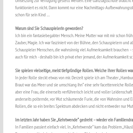
Umsetzung zur Verfügung gestellt werden. Eine Ganztagsschule braucht P
funktioniert es nicht. Dann kommt nur eine Nachmittags-Aufbewahrungsstä
schon für sein Kind …
Warum sind Sie Schauspielerin geworden?
Ich bin ein fantasiebegabter Mensch. Meine Mutter war mit mir schon früh 
Zauber, Magie. Ich war fasziniert von der Bühne, den Schauspielern und a
Schauspieler Menschen, die wahnsinnig viel Aufmerksamkeit brauchen – 
auch für mich - deshalb bin ich privat eher jemand, der Aufmerksamkeit s
Sie spielen vielseitige, meist tiefgründige Rollen. Welche Ihrer Rollen wa
In jeder Rolle steckt etwas von mir. Derzeit spiele ich am Theater „Hamb
Braut war das Meer und sie umschlang ihn“ eine sehr facettenreiche Rolle.
aber eine Frau, die einerseits verführerisch leicht und voller Leidenschaft 
anderseits polternde, vor Wut schäumende Furie, die von Wahnsinn und Eif
Rollen, die so ein breites Spektrum abdecken und nicht entweder nur Mut
Im letzten Jahr haben Sie „Kehrtwende“ gedreht – wieder ein Familiendra
In Familien passiert einfach viel. In „Kehrtwende“ kam das Problem „Häus