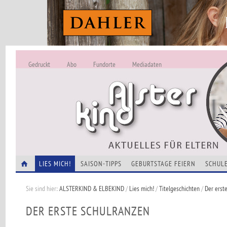
Gedruckt
Abo
Fundorte
Mediadaten
ALSTERKIND - A
Alles Neu -
VERANSTALTUNGEN
LIES MICH!
SAISON-TIPPS
GEBURTSTAGE FEIERN
SCHULE
Sie sind hier:
ALSTERKIND & ELBEKIND
/
Lies mich!
/
Titelgeschichten
/
Der erst
DER ERSTE SCHULRANZEN