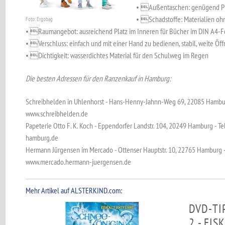
• Außentaschen: genügend Plat
• Schadstoffe: Materialien oh
Foto: Ergobag
• Raumangebot: ausreichend Platz im Inneren für Bücher im DIN A4-F
• Verschluss: einfach und mit einer Hand zu bedienen, stabil, weite Öf
• Dichtigkeit: wasserdichtes Material für den Schulweg im Regen
Die besten Adressen für den Ranzenkauf in Hamburg:
Schreibhelden in Uhlenhorst - Hans-Henny-Jahnn-Weg 69, 22085 Hambur
www.schreibhelden.de
Papeterie Otto F. K. Koch - Eppendorfer Landstr. 104, 20249 Hamburg - T
hamburg.de
Hermann Jürgensen im Mercado - Ottenser Hauptstr. 10, 22765 Hamburg -
www.mercado.hermann-juergensen.de
Mehr Artikel auf ALSTERKIND.com:
DVD-TI
2 - EI