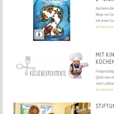
Nachdem die 
Wege von Ger
mit seiner Gr
WEITERLESEN
MIT KI
KÜCHE
Festgeschlag
Quirlt man m
viele Luftbla
WEITERLESEN
STIFTU