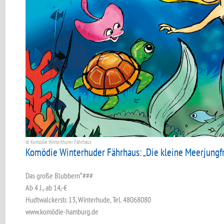
© Komödie Winterthurer Fährhaus
Komödie Winterhuder Fährhaus: „Die kleine Meerjungf
Das große Blubbern“###
Ab 4 J., ab 14,-€
Hudtwalckerstr. 13, Winterhude, Tel. 48068080
www.komödie-hamburg.de