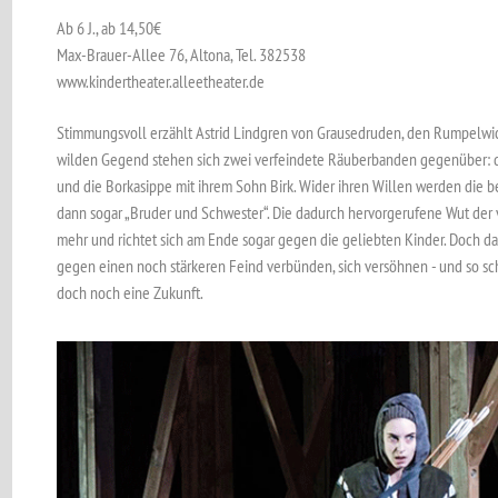
Ab 6 J., ab 14,50€
Max-Brauer-Allee 76, Altona, Tel. 382538
www.kindertheater.alleetheater.de
Stimmungsvoll erzählt Astrid Lindgren von Grausedruden, den Rumpelwi
wilden Gegend stehen sich zwei verfeindete Räuberbanden gegenüber: di
und die Borkasippe mit ihrem Sohn Birk. Wider ihren Willen werden die 
dann sogar „Bruder und Schwester“. Die dadurch hervorgerufene Wut der v
mehr und richtet sich am Ende sogar gegen die geliebten Kinder. Doch 
gegen einen noch stärkeren Feind verbünden, sich versöhnen - und so sc
doch noch eine Zukunft.