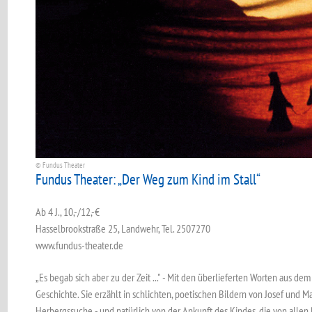
© Fundus Theater
Fundus Theater: „Der Weg zum Kind im Stall“
Ab 4 J., 10,-/12,-€
Hasselbrookstraße 25, Landwehr, Tel. 2507270
www.fundus-theater.de
„Es begab sich aber zu der Zeit ..." - Mit den überlieferten ­Worten aus 
Geschichte. Sie ­erzählt in schlichten, poetischen Bildern von Josef und Mari
Herbergssuche - und natürlich von der Ankunft des Kindes, die von allen 