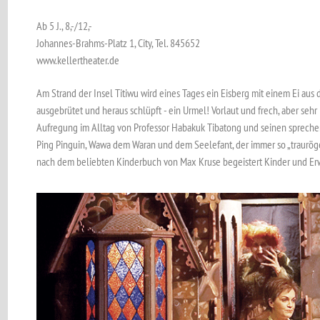
Ab 5 J., 8,-/12,-
Johannes-Brahms-Platz 1, City, Tel. 845652
www.kellertheater.de
Am Strand der Insel Titiwu wird eines Tages ein Eisberg mit ­einem Ei aus
ausgebrütet und heraus schlüpft - ein Urmel! Vorlaut und frech, aber sehr
Aufregung im Alltag von Professor Habakuk Tibatong und seinen sprechen
Ping Pinguin, Wawa dem ­Waran und dem Seelefant, der immer so „trauröge
nach dem beliebten Kinderbuch von Max Kruse begeistert Kinder und E