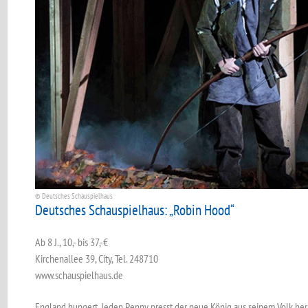
© Deutsches Schauspielhaus
Deutsches Schauspielhaus: „Robin Hood“
Ab 8 J., 10,- bis 37,-€
Kirchenallee 39, City, Tel. 248710
www.schauspielhaus.de
England hungert. Jeden Penny presst der neue König aus seinem Volk hera