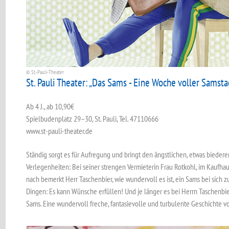
© St.-Pauli-Theater
St. Pauli Theater: „Das Sams - Eine Woche voller Samst
Ab 4 J., ab 10,90€
Spielbudenplatz 29–30, St. Pauli, Tel. 47110666
www.st-pauli-theater.de
Ständig sorgt es für Aufregung und bringt den ängstlichen, etwas bieder
Verlegenheiten: Bei seiner strengen Vermieterin Frau Rotkohl, im Kaufha
nach bemerkt Herr Taschenbier, wie wundervoll es ist, ein Sams bei sich 
Dingen: Es kann Wünsche erfüllen! Und je länger es bei Herrn Taschenbier
Sams. Eine wundervoll freche, fantasievolle und turbulente Geschichte vo