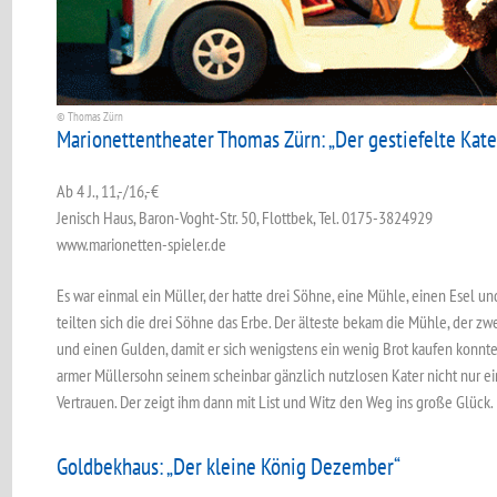
© Thomas Zürn
Marionettentheater Thomas Zürn: „Der gestiefelte Kate
Ab 4 J., 11,-/16,-€
Jenisch Haus, Baron-Voght-Str. 50, Flottbek, Tel. 0175-3824929
www.marionetten-spieler.de
Es war einmal ein Müller, der hatte drei Söhne, eine Mühle, einen Esel und
teilten sich die drei Söhne das Erbe. Der älteste bekam die Mühle, der zw
und einen Gulden, damit er sich wenigstens ein wenig Brot kaufen konnte
armer Müllersohn seinem scheinbar gänzlich nutzlosen Kater nicht nur ei
Vertrauen. Der zeigt ihm dann mit List und Witz den Weg ins große Glück.
Goldbekhaus: „Der kleine König Dezember“