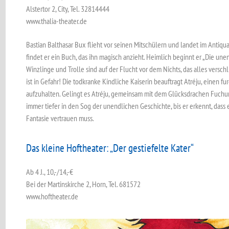
Alstertor 2, City, Tel. 32814444
www.thalia-theater.de
Bastian Balthasar Bux flieht vor seinen Mitschülern und ­landet im Antiqua
findet er ein Buch, das ihn magisch anzieht. Heimlich ­beginnt er „Die ­unen
Winz­linge und Trolle sind auf der Flucht vor dem Nichts, das alles ­verschl
ist in Gefahr! Die tod­kranke Kindliche Kaiserin beauftragt Atréju, einen fu
aufzuhalten. Gelingt es Atréju, gemeinsam mit dem Glücksdrachen Fuchur, ­
immer tiefer in den Sog der un­endlichen Geschichte, bis er ­erkennt, dass
Fantasie vertrauen muss.
Das kleine Hoftheater: „Der gestiefelte Kater“
Ab 4 J., 10,-/14,-€
Bei der Martinskirche 2, Horn, Tel. 681572
www.hoftheater.de