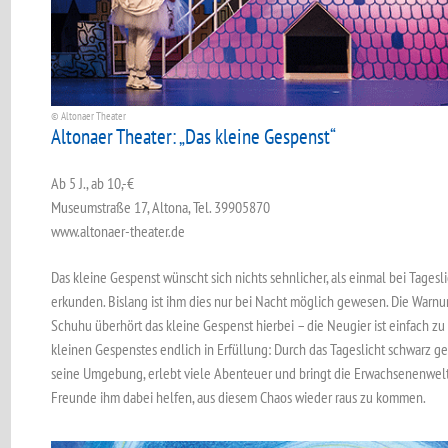
© Altonaer Theater
Altonaer Theater: „Das kleine Gespenst“
Ab 5 J., ab 10,-€
Museumstraße 17, Altona, Tel. 39905870
www.altonaer-theater.de
Das kleine Gespenst wünscht sich nichts sehnlicher, als einmal bei Tagesl
erkunden. Bislang ist ihm dies nur bei Nacht möglich gewesen. Die War
Schuhu überhört das kleine Gespenst hierbei – die Neugier ist einfach z
kleinen Gespenstes endlich in Erfüllung: Durch das Tageslicht schwarz g
seine Umgebung, erlebt viele Abenteuer und bringt die Erwachsenenwelt 
Freunde ihm dabei helfen, aus diesem Chaos ­wieder raus zu kommen.