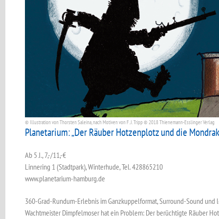
© Illustration von Thorsten Saleina, nach Motiven von F. J. Tripp ©️ 2018 Thienemann-Esslinger Verlag
Planetarium: „Der Räuber Hotzenplotz und die Mondra
Ab 5 J., 7,-/11,-€
Linnering 1 (Stadtpark), Winterhude, Tel. 428865210
www.planetarium-hamburg.de
360-Grad-Rundum-Erlebnis im Ganzkuppelformat, Surround-Sound und le
Wachtmeister Dimpfelmoser hat ein Problem: Der berüchtigte Räuber Hot