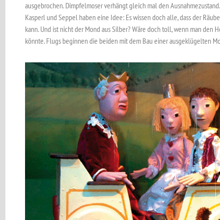
ausgebrochen. Dimpfelmoser verhängt gleich mal den Ausnahmezustand.
Kasperl und Seppel haben eine Idee: Es wissen doch alle, dass der Räuber
kann. Und ist nicht der Mond aus Silber? Wäre doch toll, wenn man den
könnte. Flugs beginnen die beiden mit dem Bau ­einer ausgeklügelten Mo