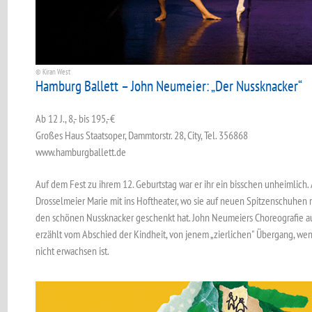
© Kiran West
Hamburg Ballett – John Neumeier: „Der Nussknacker“
Ab 12 J., 8,- bis 195,-€
Großes Haus Staatsoper, Dammtorstr. 28, City, Tel. 356868
www.hamburgballett.de
Auf dem Fest zu ihrem 12. Geburtstag war er ihr ein bisschen unheimlich.
Drosselmeier Marie mit ins Hoftheater, wo sie auf neuen Spitzenschuhen 
den schönen Nussknacker geschenkt hat. John Neumeiers Choreografie au
erzählt vom Abschied der Kindheit, von ­jenem „zierlichen" Übergang, wen
nicht erwachsen ist.