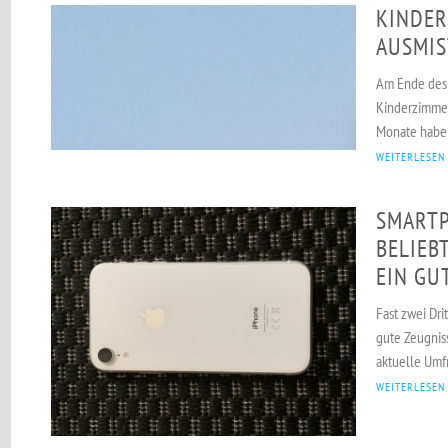
KINDER
AUSMIS
Am Ende des J
Kinderzimmer
Monate haben 
WEITERLESEN
SMARTP
BELIEB
EIN GU
Fast zwei Dri
gute Zeugnis
aktuelle Umfr
WEITERLESEN