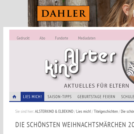
Gedruckt
Abo
Fundorte
Mediadaten
ALSTERKIND - A
Alles Neu -
VERANSTALTUNGEN
LIES MICH!
SAISON-TIPPS
GEBURTSTAGE FEIERN
SCHULE
Sie sind hier:
ALSTERKIND & ELBEKIND
/
Lies mich!
/
Titelgeschichten
/
Die schö
DIE SCHÖNSTEN WEIHNACHTSMÄRCHEN 2