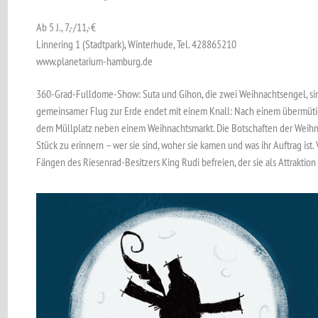
Ab 5 J., 7,-/11,-€
Linnering 1 (Stadtpark), Winterhude, Tel. 428865210
www.planetarium-hamburg.de
360-Grad-Fulldome-Show: Suta und Gihon, die zwei Weihnachtsengel, sind r
gemeinsamer Flug zur Erde endet mit einem Knall: Nach einem übermütig
dem Müllplatz neben einem Weihnachtsmarkt. Die Botschaften der Weihnac
Stück zu erinnern – wer sie sind, woher sie kamen und was ihr Auftrag ist.
Fängen des Riesenrad-Besitzers King Rudi befreien, der sie als Attraktion