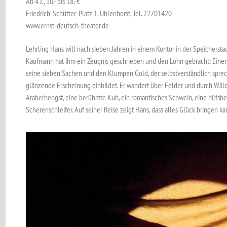
Ab 4 J., 10,- bis 18,-€
Friedrich-Schütter-Platz 1, Uhlenhorst, Tel. 22701420
www.ernst-deutsch-theater.de
Lehrling Hans will nach sieben Jahren in einem Kontor in der Speichersta
Kaufmann hat ihm ein Zeugnis geschrieben und den Lohn gebracht: Ein
seine sieben Sachen und den Klumpen Gold, der selbstverständlich sprech
glänzende Erscheinung einbildet. Er ­wandert über Felder und durch Wälde
Araberhengst, eine berühmte Kuh, ein romantisches Schwein, eine hilfsbe
Scheren­schleifer. Auf seiner Reise zeigt Hans, dass alles Glück bringen ka