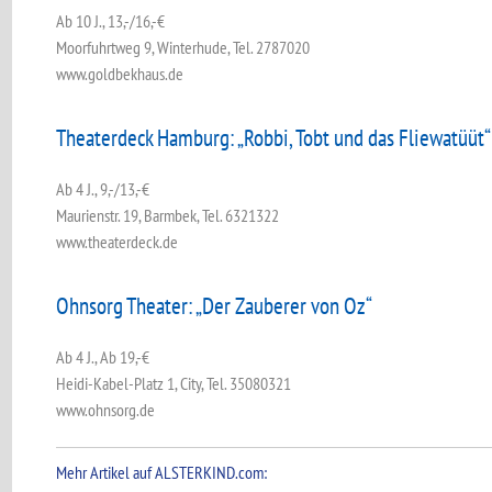
Ab 10 J., 13,-/16,-€
Moorfuhrtweg 9, Winterhude, Tel. 2787020
www.goldbekhaus.de
Theaterdeck Hamburg: „Robbi, Tobt und das ­Fliewatüüt“
Ab 4 J., 9,-/13,-€
Maurienstr. 19, Barmbek, Tel. 6321322
www.theaterdeck.de
Ohnsorg Theater: „Der Zauberer von Oz“
Ab 4 J., Ab 19,-€
Heidi-Kabel-Platz 1, City, Tel. 35080321
www.ohnsorg.de
Mehr Artikel auf ALSTERKIND.com: