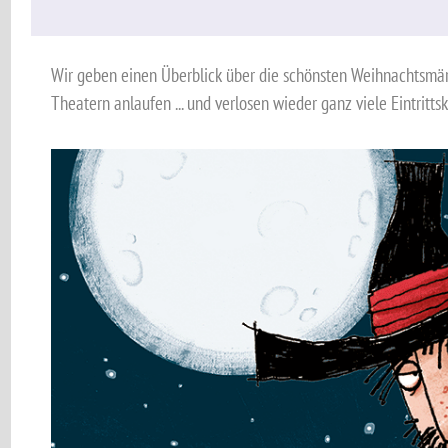
Wir geben einen Überblick über die schönsten Weihnachtsmär
Theatern anlaufen ... und verlosen wieder ganz viele Eintritts