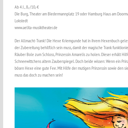
Ab 4 J., 8,-/10,-€
Die Burg, Theater am Biedermannplatz 19 oder Hamburg Haus am Doorm
Lokstedt
www.aelita-musiktheater.de
Der Allmacht-Trank! Die Hexe Kriemgunde hat in ihrem Hexen­buch gelesen
der Zubereitung behilflich sein muss, damit der magische Trank funktio
Räuber Bole zum Schloss, Prinzessin Amarelis zu holen. Dieser erhält Hi
Schneewittchens altem Zauber­spiegel. Doch beide wissen: Wenn ein Prinz
bösen Hexe eine gute Fee. Mit Hilfe der mutigen Prinzessin sowie den 
muss das doch zu machen sein!