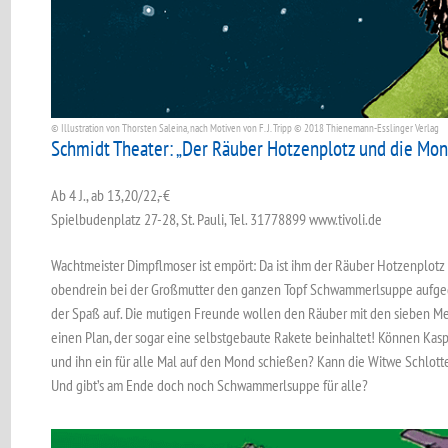
© Illustration von Thorsten Saleina, nach Motiven von F. J. Tripp ©️ 2018 Thienemann-Esslinger Verlag
Schmidt Theater: „Der Räuber Hotzenplotz und die Mon
Ab 4 J., ab 13,20/22,-€
Spielbudenplatz 27-28, St. Pauli, Tel. 31778899 www.tivoli.de
Wachtmeister Dimpflmoser ist empört: Da ist ihm der ­Räuber Hotzenplot
obendrein bei der Großmutter den ganzen Topf Schwammerl­suppe aufgeg
der Spaß auf. Die mutigen Freunde wollen den Räuber mit den sieben M
­einen Plan, der sogar eine selbst­gebaute Rakete beinhaltet! Können Kas
und ihn ein für alle Mal auf den Mond schießen? Kann die Witwe Schlotterb
Und gibt’s am Ende doch noch Schwammerlsuppe für alle?