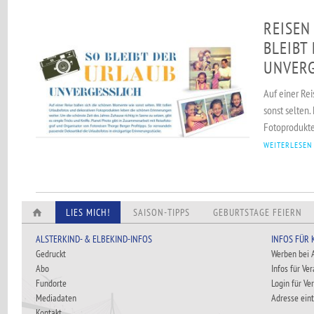
REISEN
BLEIBT
UNVERG
Auf einer Re
sonst selten.
Fotoprodukte
WEITERLESEN
LIES MICH!
SAISON-TIPPS
GEBURTSTAGE FEIERN
ALSTERKIND- & ELBEKIND-INFOS
INFOS FÜR
Gedruckt
Werben bei
Abo
Infos für Ve
Fundorte
Login für Ve
Mediadaten
Adresse ein
Kontakt