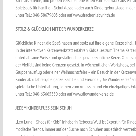
kann als alleine, und proben verschiedene Arten von Teamwork aus. Ein a
Spielspaß für Familien, Schulklassen oder auch Kindergeburtstage in de
unter Tel.: 040-38679603 oder auf www.drachenlabyrinth.de
STOLZ & GLÜCKLICH MIT DER WUNDERKERZE
Glückliche Kinder, die Spaß haben und stolz auf ihre eigene Kerze sind..
In der interaktiven Kerzenwerkstatt erfahren Kids alles zum Thema Kerze
unterhaltsame Weise und gestalten ihre ganz persönliche Kerze. Ob gezo
der Vielfalt sind keine Grenzen gesetzt. In wöchentlichen Workshops, be
Gruppenausflug oder einer Weihnachtsfeier – ein Besuch in der Kerzenwerks
Kinder ab 6 Jahren, die ganze Familie und Freunde. „Die Wunderkerze“ am
spielerische Unterhaltung, Lernen zum Anfassen und ein einzigartiges Erle
unter Tel.: 040-63665350 oder auf www.diewunderkerze.de
JEDEM KINDERFUSS SEIN SCHUH
„Leo Luna – Shoes für Kids“-Inhaberin Rebecca Wulf ist Expertin für Kind
modische Trends. Immer auf der Suche nach Schuhen aus ethisch vertretbar