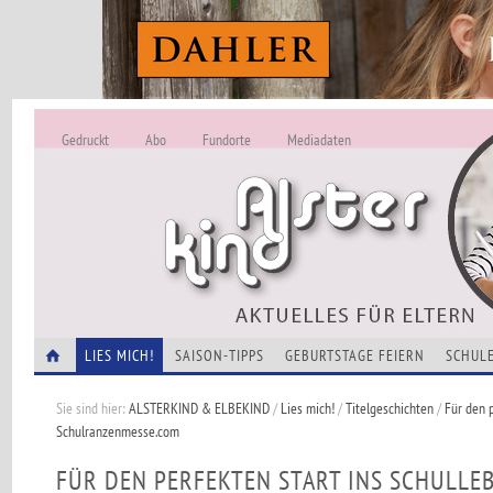
Gedruckt
Abo
Fundorte
Mediadaten
ALSTERKIND - A
Alles Neu -
VERANSTALTUNGEN
LIES MICH!
SAISON-TIPPS
GEBURTSTAGE FEIERN
SCHULE
Sie sind hier:
ALSTERKIND & ELBEKIND
/
Lies mich!
/
Titelgeschichten
/
Für den p
Schulranzenmesse.com
FÜR DEN PERFEKTEN START INS SCHULLEB