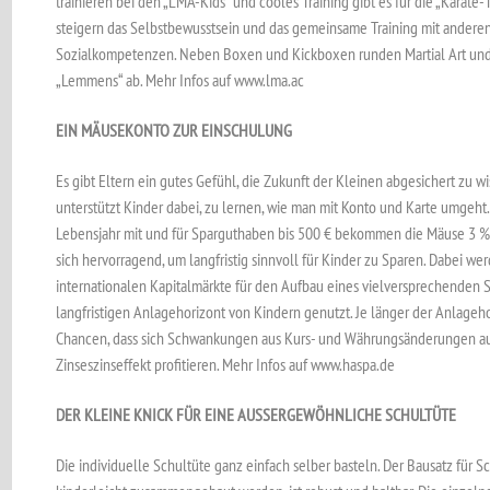
trainieren bei den „LMA-Kids“ und cooles Training gibt es für die „Karate-T
steigern das Selbstbewusstsein und das gemeinsame Training mit anderen 
Sozialkompetenzen. Neben Boxen und Kickboxen runden Martial Art und
„Lemmens“ ab. Mehr Infos auf www.lma.ac
EIN MÄUSEKONTO ZUR EINSCHULUNG
Es gibt Eltern ein gutes Gefühl, die Zukunft der Kleinen abgesichert zu w
unterstützt Kinder dabei, zu lernen, wie man mit Konto und Karte umgeht.
Lebensjahr mit und für Sparguthaben bis 500 € bekommen die Mäuse 3 % 
sich hervorragend, um langfristig sinnvoll für Kinder zu Sparen. Dabei we
internationalen Kapitalmärkte für den Aufbau eines vielversprechenden
langfristigen Anlagehorizont von Kindern genutzt. Je länger der Anlagehori
Chancen, dass sich Schwankungen aus Kurs- und Währungsänderungen a
Zinseszinseffekt profitieren. Mehr Infos auf www.haspa.de
DER KLEINE KNICK FÜR EINE AUSSERGEWÖHNLICHE SCHULTÜTE
Die individuelle Schultüte ganz einfach selber basteln. Der Bausatz für S