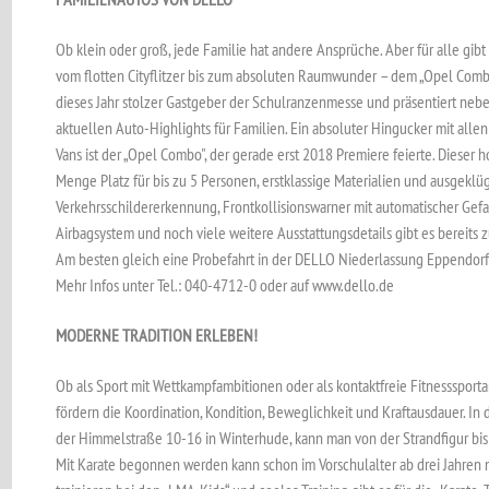
Ob klein oder groß, jede Familie hat andere Ansprüche. Aber für alle gib
vom flotten Cityflitzer bis zum absoluten Raumwunder – dem „Opel Combo
dieses Jahr stolzer Gastgeber der Schulranzenmesse und präsentiert n
aktuellen Auto-Highlights für Familien. Ein absoluter Hingucker mit all
Vans ist der „Opel Combo", der gerade erst 2018 Premiere feierte. Dieser 
Menge Platz für bis zu 5 Personen, erstklassige Materialien und ausgeklü
Verkehrsschildererkennung, Frontkollisionswarner mit automatischer Ge
Airbagsystem und noch viele weitere Ausstattungsdetails gibt es bereits z
Am besten gleich eine Probefahrt in der DELLO Niederlassung Eppendorf
Mehr Infos unter Tel.: 040-4712-0 oder auf www.dello.de
MODERNE TRADITION ERLEBEN!
Ob als Sport mit Wettkampfambitionen oder als kontaktfreie Fitnesssport
fördern die Koordination, Kondition, Beweglichkeit und Kraftausdauer. In
der Himmelstraße 10-16 in Winterhude, kann man von der Strandfigur bis 
Mit Karate begonnen werden kann schon im Vorschulalter ab drei Jahren m