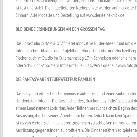
kinderleicht zusammengebaut werden, ist robust und haltbar. Die einzel
ist fest und stabil. Die mitgelieferten Klebepunkte werden auf markierte F
Einhorn: Alle Modelle und Bestellung auf www.derkleineknick.de
BLEIBENDE ERINNERUNGEN AN DEN GROSSEN TAG
Das Fotostudio „SNAPSHOTZ“ bietet innovative Bilder-Ideen rund um di
fotografischer Urlaubs- und Projektbegleitung, Geburts- und Hochzeitsrep
Fischer auch im Studio im Kulemannstieg 17 in Schnelsen oder an einem W
oder Schulkind-Abo. Mehr Infos unter Tel. 63679697 oder auf www.fotos
DIE FANTASY-ABENTEUERWELT FÜR FAMILIEN
Das Labyrinth erforschen, Geheimnisse aufdecken und einer zauberhafte
Heldentaten folgen... Die Geschichte des „Drachenlabyrinths“ spielt auf d
einem Land namens Loris Nan. Jeder Teilnehmer sucht sich zu Beginn des 
Ausrüstung ihm bei seinen Abenteuern helfen. Jedoch kann kein Spieler a
ist es von Vorteil, sich mit anderen zusammen zu schließen um von deren 
Ausrüstungsgegenständen zu profitieren. Die Kinder erfahren so spieler