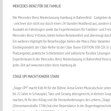
MERCEDES-BENZ FÜR DIE FAMILIE
Die Mercedes-Benz Niederlassung Hamburg in Bahrenfeld - Gastgeber d
- zeichnet sich nicht nur durch einen 24 Stunden Notdienst aus, sondern
Auswahl an Fahrzeugen sowie das Expertenwissen für Familien- und Freize
Mercedes-Benz V-Klasse, bietet hohen Reisekomfort und überzeugt durch 
Ein weiteres Highlight für Reisefreudige bieten die Marco Polo-Varianten 
Einstiegsmodell der Citan-Reihe ist der Citan Tourer EDITION 108 CDI. Er
Platzangebot, praktische Schiebetüren und zahlreiche flexible Lösungen f
Expertenteam in der Mercedes-Benz Niederlassung in Bahrenfeld freut si
jeder Zeit auf www.mercedes-benz-hamburg.de
STAGE UP! MACHT KINDER STARK
„Stage UP!“ macht Kids fit für die Bühne. Anna Greies Musicalschule unt
bis 22 Jahre in Schauspiel, Tanz und Gesang altersgerecht, in kleinen Grup
machen, fit für den Alltag und die Herausforderungen des Lebens. „Stage 
(Stresemannstraße 374b) hat eine Dependance in der Bugenhagenschule i