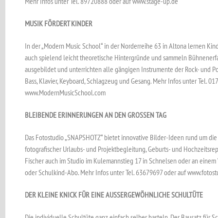
Mehr Infos unter Tel. 89720888 oder auf www.stage-up.de
MUSIK FÖRDERT KINDER
In der „Modern Music School“ in der Norderreihe 63 in Altona lernen Kind
auch spielend leicht theoretische Hintergründe und sammeln Bühnenerfa
ausgebildet und unterrichten alle gängigen Instrumente der Rock- und Po
Bass, Klavier, Keyboard, Schlagzeug und Gesang. Mehr Infos unter Tel. 0
www.ModernMusicSchool.com
BLEIBENDE ERINNERUNGEN AN DEN GROSSEN TAG
Das Fotostudio „SNAPSHOTZ“ bietet innovative Bilder-Ideen rund um di
fotografischer Urlaubs- und Projektbegleitung, Geburts- und Hochzeitsrep
Fischer auch im Studio im Kulemannstieg 17 in Schnelsen oder an einem W
oder Schulkind-Abo. Mehr Infos unter Tel. 63679697 oder auf www.fotos
DER KLEINE KNICK FÜR EINE AUSSERGEWÖHNLICHE SCHULTÜTE
Die individuelle Schultüte ganz einfach selber basteln. Der Bausatz für S