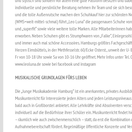
und stylisch sind sondern vor allem eine gute Passform besitzen und dabei
individuelle und persönliche Beratung nehmen ihr Team und sie sich beson
und die tolle Außenrutsche machen den Schuhkauf hier zur schönsten N
(WMS=weit-mittel-schmal) führt „Leo Luna“ die passgenauen Schuhe von „Fil
und „superfit“ sowie viele weitere tolle Marken. Alle Mitarbeiterinnen h
erworben. Neben Schuhen gibt es Strumpfwaren von „Falke“, Einlegesohl
und immer auch mal schöne Accessoires. Hamburgs größtes Fachgeschäft 
Herzen Eimsbüttels, in der Methfesselstr. 60/Ecke Osterst., unweit der U-
Fr von 10-18 Uhr sowie Sa von 10-16 Uhr geöffnet. Mehr Infos unter Tel
www.leoluna.de sowie bei facebook und instagram
MUSIKALISCHE GRUNDLAGEN FÜRS LEBEN
Die „Junge Musikakademie Hamburg“ ist ein anerkanntes, privates Ausbildu
Musikunterricht für Interessierte jeden Alters und jeden Leistungsniveau
bald auch in Großborstel anbietet. Alle Lehrkräfte sind Absolventen ver
individuell auf die Bedürfnisse ihrer Schüler ein. Musikunterricht findet
– räumlich wie auch zwischenmenschlich – statt, da erst die Kombination
Aufnahmebereitschaft fördert. Regelmäßige öffentliche Konzerte und Ve