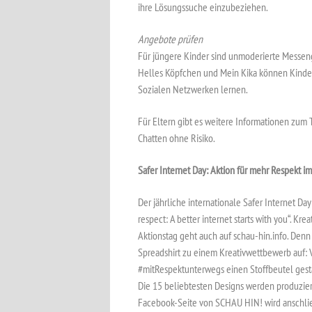
ihre Lösungssuche einzubeziehen.
Angebote prüfen
Für jüngere Kinder sind unmoderierte Messen
Helles Köpfchen und Mein Kika können Kinde
Sozialen Netzwerken lernen.
Für Eltern gibt es weitere Informationen zum 
Chatten ohne Risiko.
Safer Internet Day: Aktion für mehr Respekt im
Der jährliche internationale Safer Internet Da
respect: A better internet starts with you“. Kr
Aktionstag geht auch auf schau-hin.info. Den
Spreadshirt zu einem Kreativwettbewerb auf: 
#mitRespektunterwegs einen Stoffbeutel gesta
Die 15 beliebtesten Designs werden produziert 
Facebook-Seite von SCHAU HIN! wird anschließ