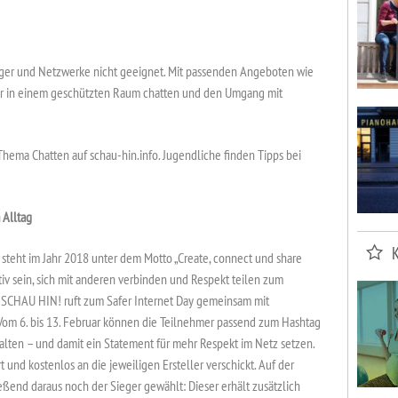
ger und Netzwerke nicht geeignet. Mit passenden Angeboten wie
r in einem geschützten Raum chatten und den Umgang mit
Thema Chatten auf schau-hin.info. Jugendliche finden Tipps bei
 Alltag
y steht im Jahr 2018 unter dem Motto „Create, connect und share
eativ sein, sich mit anderen verbinden und Respekt teilen zum
n SCHAU HIN! ruft zum Safer Internet Day gemeinsam mit
Vom 6. bis 13. Februar können die Teilnehmer passend zum Hashtag
lten – und damit ein Statement für mehr Respekt im Netz setzen.
und kostenlos an die jeweiligen Ersteller verschickt. Auf der
end daraus noch der Sieger gewählt: Dieser erhält zusätzlich