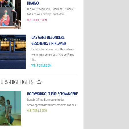
KRABAX
Die Welt stand still – doch bei „Krabax“
hat sich was bewegt: Nach dem...
WEITERLESEN
DAS GANZ BESONDERE
GESCHENK: EIN KLAVIER
Es ist schon etwas ganz Besonderes,
wenn man genau das richtige Piano
für...
WEITERLESEN
KURS-HIGHLIGHTS
BODYWORKOUT FÜR SCHWANGERE
Regelmäßige Bewegung in der
Schwangerschaft verbessert nicht nur das...
WEITERLESEN