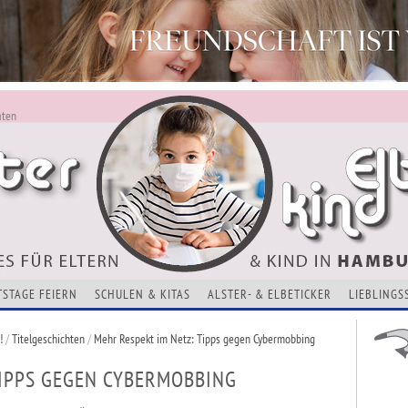
aten
ALSTERKIND - AKTUELLES FÜR ELTERN UND KINDER
Alles Neu - Infos zur Website
VERANSTALTUNGEN, KURSE, ADRESSEN UND THEMEN
TSTAGE FEIERN
SCHULEN & KITAS
ALSTER- & ELBETICKER
LIEBLINGS
!
/
Titelgeschichten
/
Mehr Respekt im Netz: Tipps gegen Cybermobbing
TIPPS GEGEN CYBERMOBBING