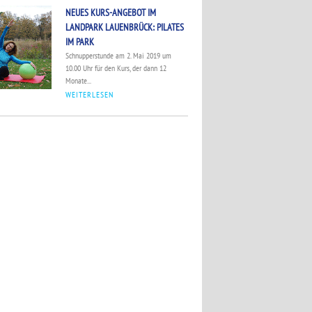
NEUES KURS-ANGEBOT IM
LANDPARK LAUENBRÜCK: PILATES
IM PARK
Schnupperstunde am 2. Mai 2019 um
10.00 Uhr für den Kurs, der dann 12
Monate...
WEITERLESEN