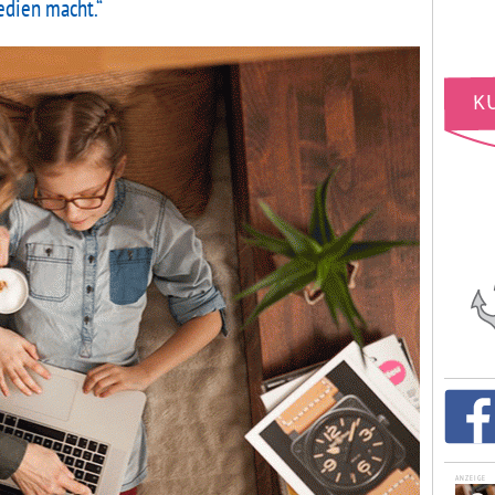
dien macht.“
ANZEIGE