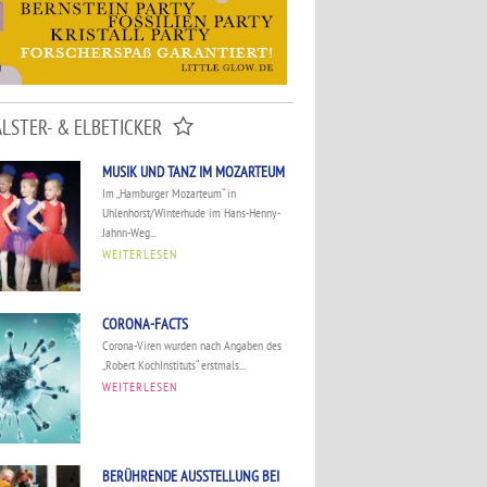
ALSTER- & ELBETICKER
MUSIK UND TANZ IM MOZARTEUM
Im „Hamburger Mozarteum“ in
Uhlenhorst/Winterhude im Hans-Henny-
Jahnn-Weg...
WEITERLESEN
CORONA-FACTS
Corona-Viren wurden nach Angaben des
„Robert KochInstituts“ erstmals...
WEITERLESEN
BERÜHRENDE AUSSTELLUNG BEI