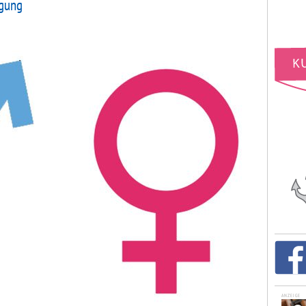
egung
ANZEIGE