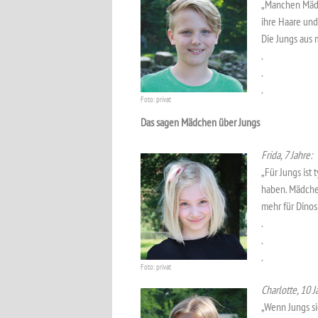
„Manchen Mädch
ihre Haare un
Die Jungs aus 
.
.
.
Foto: privat
Das sagen Mädchen über Jungs
Frida, 7 Jahre:
„Für Jungs ist 
haben. Mädchen
mehr für Dinos
.
.
.
Foto: privat
Charlotte, 10 J
„Wenn Jungs si