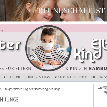
aten
ALSTERKIND - AKTUELLES FÜR ELTERN UND KINDER
Alles Neu - Infos zur Website
VERANSTALTUNGEN, KURSE, ADRESSEN UND THEMEN
TSTAGE FEIERN
SCHULEN & KITAS
ALSTER- & ELBETICKER
LIEBLINGS
!
/
Titelgeschichten
/
Typisch Mädchen,typisch Junge
H JUNGE