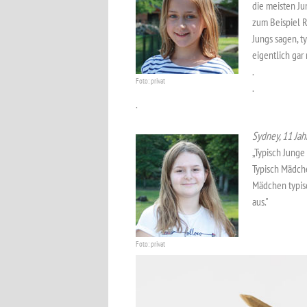
die meisten Jun
zum Beispiel 
Jungs sagen, t
eigentlich gar 
.
Foto: privat
.
.
Sydney, 11 Jah
„Typisch Junge
Typisch Mädche
Mädchen typisc
aus."
Foto: privat