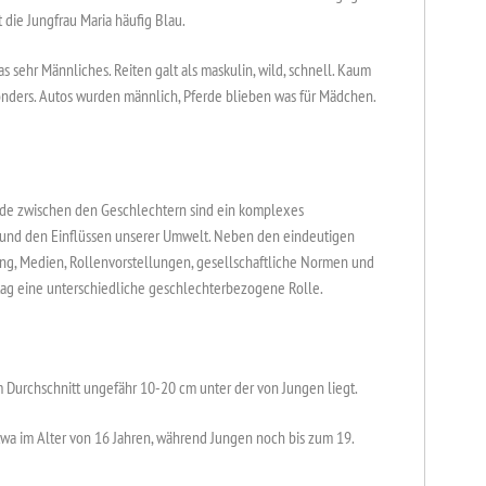
t die Jungfrau Maria häufig Blau.
 sehr Männliches. Reiten galt als maskulin, wild, schnell. Kaum
onders. Autos wurden männlich, Pferde blieben was für Mädchen.
hiede zwischen den Geschlechtern sind ein komplexes
und den Einflüssen unserer Umwelt. Neben den eindeutigen
ng, Medien, Rollenvorstellungen, gesellschaftliche Normen und
ltag eine unterschiedliche geschlechterbezogene Rolle.
m Durchschnitt ungefähr 10-20 cm unter der von Jungen liegt.
twa im Alter von 16 Jahren, während Jungen noch bis zum 19.