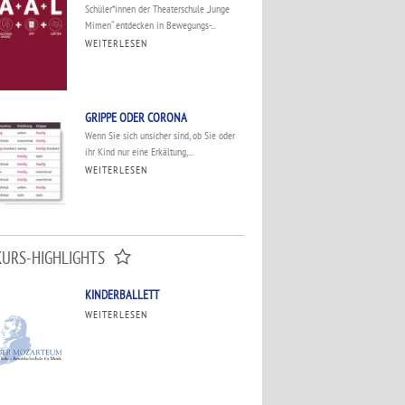
Schüler*innen der Theaterschule „Junge
Mimen“ entdecken in Bewegungs-...
WEITERLESEN
GRIPPE ODER CORONA
Wenn Sie sich unsicher sind, ob Sie oder
ihr Kind nur eine Erkältung,...
WEITERLESEN
KURS-HIGHLIGHTS
KINDERBALLETT
WEITERLESEN