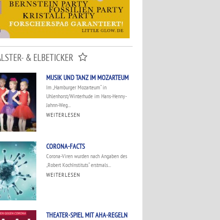
ALSTER- & ELBETICKER
MUSIK UND TANZ IM MOZARTEUM
Im „Hamburger Mozarteum“ in
Uhlenhorst/Winterhude im Hans-Henny-
Jahnn-Weg...
WEITERLESEN
CORONA-FACTS
Corona-Viren wurden nach Angaben des
„Robert KochInstituts“ erstmals...
WEITERLESEN
THEATER-SPIEL MIT AHA-REGELN