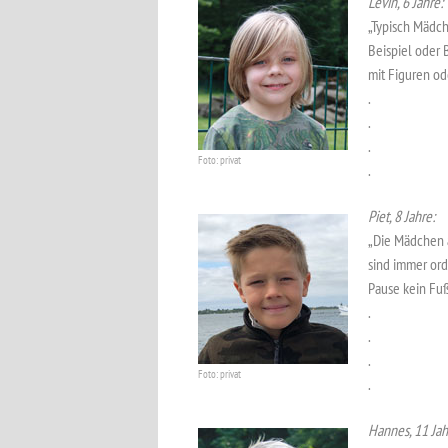
Levin, 6 Jahre:
„Typisch Mädch
Beispiel oder 
mit Figuren ode
.
.
.
Foto: privat
.
Piet, 8 Jahre:
„Die Mädchen 
sind immer ord
Pause kein Fuß
.
.
.
Foto: privat
.
Hannes, 11 Jah