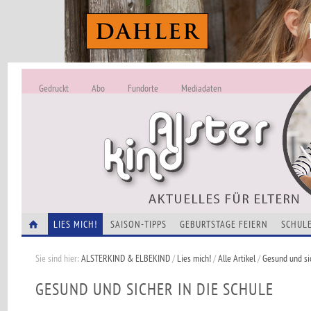
Gedruckt
Abo
Fundorte
Mediadaten
ALSTERKIND - A
Alles Neu -
VERANSTALTUNGEN
LIES MICH!
SAISON-TIPPS
GEBURTSTAGE FEIERN
SCHULE
Sie sind hier:
ALSTERKIND & ELBEKIND
/
Lies mich!
/
Alle Artikel
/
Gesund und sic
GESUND UND SICHER IN DIE SCHULE