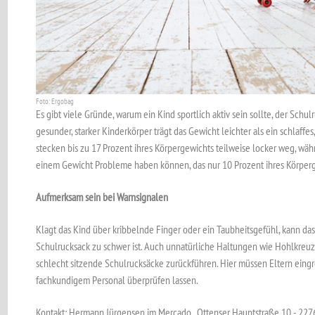
Foto: Ergobag
Es gibt viele Gründe, warum ein Kind sportlich aktiv sein sollte, der Schul
gesunder, starker Kinderkörper trägt das Gewicht leichter als ein schlaffes
stecken bis zu 17 Prozent ihres Körpergewichts teilweise locker weg, wäh
einem Gewicht Probleme haben können, das nur 10 Prozent ihres Körper
Aufmerksam sein bei Warnsignalen
Klagt das Kind über kribbelnde Finger oder ein Taubheitsgefühl, kann das
Schulrucksack zu schwer ist. Auch unnatürliche Haltungen wie Hohlkreuz
schlecht sitzende Schulrucksäcke zurückführen. Hier müssen Eltern eing
fachkundigem Personal überprüfen lassen.
Kontakt: Hermann Jürgensen im Mercado , Ottenser Hauptstraße 10 - 227