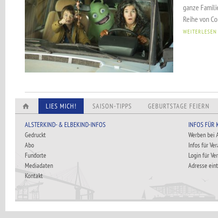
ganze Famili
Reihe von Cor
WEITERLESEN
LIES MICH!
SAISON-TIPPS
GEBURTSTAGE FEIERN
ALSTERKIND- & ELBEKIND-INFOS
INFOS FÜR
Gedruckt
Werben bei
Abo
Infos für Ve
Fundorte
Login für Ve
Mediadaten
Adresse ein
Kontakt