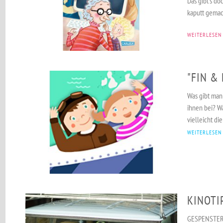
Das gibt‘s do
kaputt gemac
WEITERLESEN
"FIN &
Was gibt man
ihnen bei? W
vielleicht di
WEITERLESEN
KINOTI
GESPENSTERJÄ