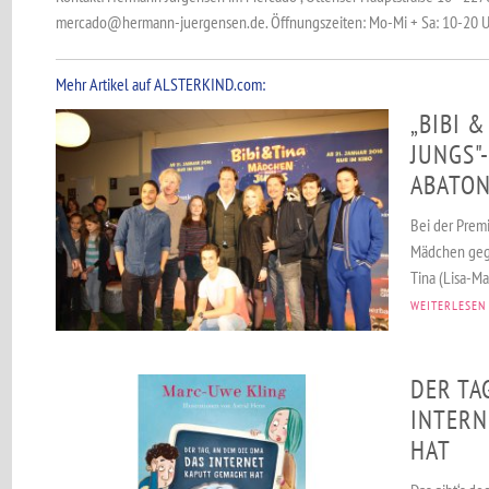
mercado@hermann-juergensen.de. Öffnungszeiten: Mo-Mi + Sa: 10-20 Uh
Mehr Artikel auf ALSTERKIND.com:
„BIBI 
JUNGS"
ABATO
Bei der Premi
Mädchen gegen
Tina (Lisa-Mar
WEITERLESEN
DER TA
INTERN
HAT