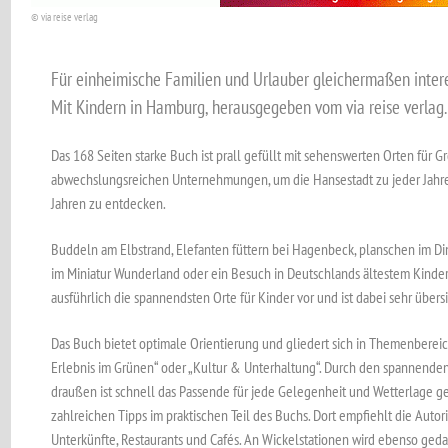
© via reise verlag
Für einheimische Familien und Urlauber gleichermaßen intere
Mit Kindern in Hamburg, herausgegeben vom via reise verlag.
Das 168 Seiten starke Buch ist prall gefüllt mit sehenswerten Orten für 
abwechslungsreichen Unternehmungen, um die Hansestadt zu jeder Jahre
Jahren zu entdecken.
Buddeln am Elbstrand, Elefanten füttern bei Hagenbeck, planschen im Din
im Miniatur Wunderland oder ein Besuch in Deutschlands ältestem Kinderth
ausführlich die spannendsten Orte für Kinder vor und ist dabei sehr übersi
Das Buch bietet optimale Orientierung und gliedert sich in Themenbereic
Erlebnis im Grünen“ oder „Kultur & Unterhaltung“. Durch den spannenden
draußen ist schnell das Passende für jede Gelegenheit und Wetterlage ge
zahlreichen Tipps im praktischen Teil des Buchs. Dort empfiehlt die Auto
Unterkünfte, Restaurants und Cafés. An Wickelstationen wird ebenso gedac