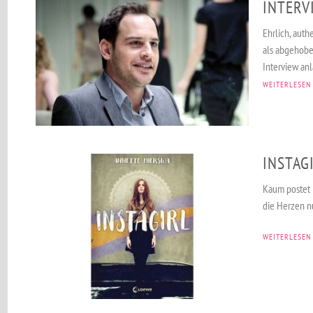
INTERV
Ehrlich, auth
als abgehobe
Interview anl
WEITERLESEN
INSTAG
Kaum postet I
die Herzen nu
WEITERLESEN