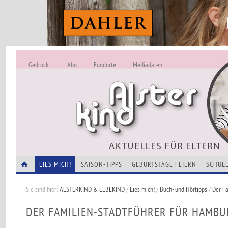
Gedruckt
Abo
Fundorte
Mediadaten
ALSTERKIND - A
Alles Neu -
VERANSTALTUNGEN
LIES MICH!
SAISON-TIPPS
GEBURTSTAGE FEIERN
SCHULE
Sie sind hier:
ALSTERKIND & ELBEKIND
/
Lies mich!
/
Buch- und Hörtipps
/
Der F
DER FAMILIEN-STADTFÜHRER FÜR HAMBU