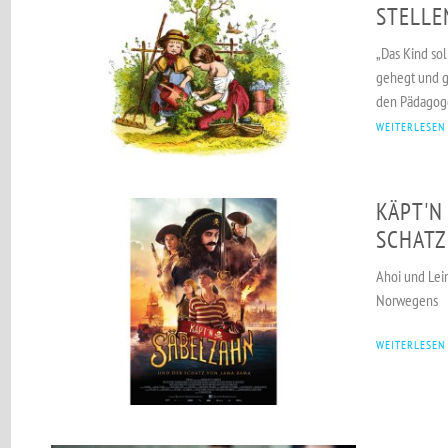
STELLE
„Das Kind so
gehegt und g
den Pädagoge
WEITERLESEN
KÄPT'N
SCHATZ
Ahoi und Lein
Norwegens
WEITERLESEN