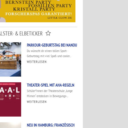
ALSTER- & ELBETICKER
PARKOUR-GEBURTSTAG BEI NANDU
Du wünscht dir einen tollen Sport-
Geburtstag mit viel Spaß und cooler...
WEITERLESEN
THEATER-SPIEL MIT AHA-REGELN
Schüler*innen der Theaterschule „Junge
Mimen“ entdecken in Bewegungs-...
WEITERLESEN
NEU IN HAMBURG: FRANZÖSISCH