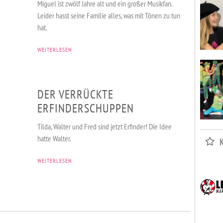
Miguel ist zwölf Jahre alt und ein großer Musikfan.
Leider hasst seine Familie alles, was mit Tönen zu tun
hat.
WEITERLESEN
DER VERRÜCKTE
ERFINDERSCHUPPEN
VERANSTALTUNGEN
KURSE & SPORT
ADRESSEN
Tilda, Walter und Fred sind jetzt Erfinder! Die Idee
hatte Walter.
WEITERLESEN