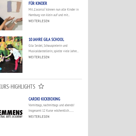
FÜR KINDER
Mit „Cocorico“ können nun alle Kinder in
Hamburg von klein auf und mit...
WEITERLESEN
10 JAHRE GILA SCHOOL
Gila Seidel, Schauspielerin und
Musicaldarstellerin, spielte viele Jahre...
WEITERLESEN
KURS-HIGHLIGHTS
CARDIO KICKBOXING
Vormittags, nachmittags und abends!
Insgesamt 12 Kurse wöchentlich........
WEITERLESEN