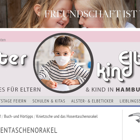
aten
ALSTERKIND - AKTUELLES FÜR ELTERN UND KINDER
Alles Neu - Infos zur Website
VERANSTALTUNGEN, KURSE, ADRESSEN UND THEMEN
TSTAGE FEIERN
SCHULEN & KITAS
ALSTER- & ELBETICKER
LIEBLINGS
!
/
Buch- und Hörtipps
/
Knietzsche und das Hosentaschenorakel
SENTASCHENORAKEL