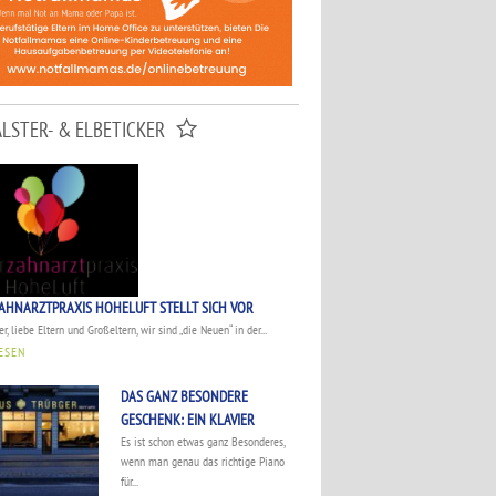
ALSTER- & ELBETICKER
AHNARZTPRAXIS HOHELUFT STELLT SICH VOR
r, liebe Eltern und Großeltern, wir sind „die Neuen“ in der...
ESEN
DAS GANZ BESONDERE
GESCHENK: EIN KLAVIER
Es ist schon etwas ganz Besonderes,
wenn man genau das richtige Piano
für...