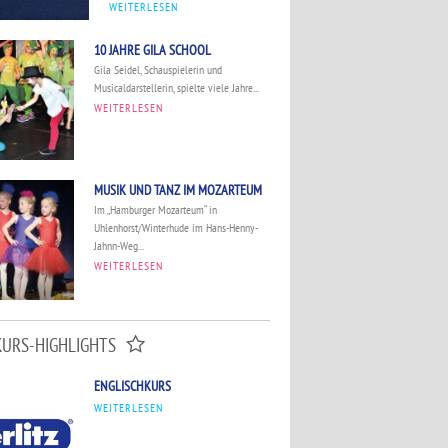
WEITERLESEN
10 JAHRE GILA SCHOOL
Gila Seidel, Schauspielerin und
Musicaldarstellerin, spielte viele Jahre...
WEITERLESEN
MUSIK UND TANZ IM MOZARTEUM
Im „Hamburger Mozarteum“ in
Uhlenhorst/Winterhude im Hans-Henny-
Jahnn-Weg...
WEITERLESEN
KURS-HIGHLIGHTS
ENGLISCHKURS
WEITERLESEN