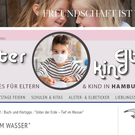
aten
ALSTERKIND - AKTUELLES FÜR ELTERN UND KINDER
Alles Neu - Infos zur Website
VERANSTALTUNGEN, KURSE, ADRESSEN UND THEMEN
TSTAGE FEIERN
SCHULEN & KITAS
ALSTER- & ELBETICKER
LIEBLINGS
!
/
Buch- und Hörtipps
/
"Unter der Erde – Tief im Wasser"
IM WASSER"