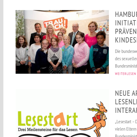
HAMBUR
INITIAT
PRÄVEN
KINDES
Die bundeswei
des sexuelle
Bundesministe
WEITERLESEN
NEUE A
LESENL
INTERA
„Lesestart – 
vielen Eltern
Bundesministe