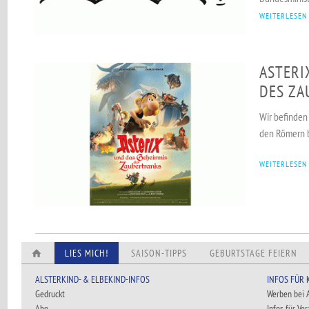
WEITERLESEN
ASTERI
DES ZA
Wir befinden 
den Römern b
WEITERLESEN
LIES MICH!
SAISON-TIPPS
GEBURTSTAGE FEIERN
ALSTERKIND- & ELBEKIND-INFOS
INFOS FÜR
Gedruckt
Werben bei
Abo
Infos für Ve