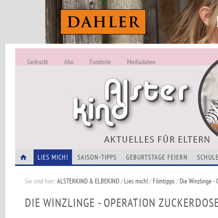
Gedruckt
Abo
Fundorte
Mediadaten
ALSTERKIND - A
Alles Neu -
VERANSTALTUNGEN
LIES MICH!
SAISON-TIPPS
GEBURTSTAGE FEIERN
SCHULE
Sie sind hier:
ALSTERKIND & ELBEKIND
/
Lies mich!
/
Filmtipps
/
Die Winzlinge -
DIE WINZLINGE - OPERATION ZUCKERDOS