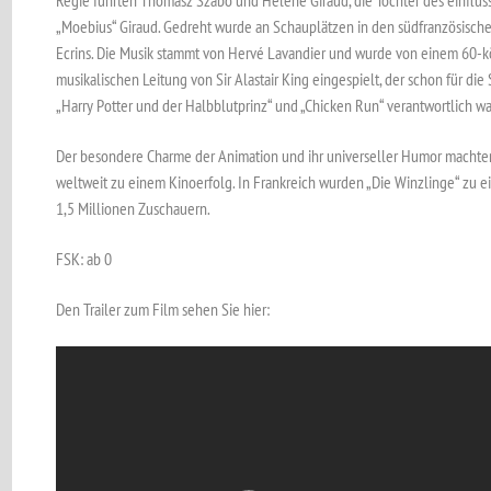
Regie führten Thomasz Szabo und Hélène Giraud, die Tochter des einfluss
„Moebius“ Giraud. Gedreht wurde an Schauplätzen in den südfranzösisch
Ecrins. Die Musik stammt von Hervé Lavandier und wurde von einem 60-k
musikalischen Leitung von Sir Alastair King eingespielt, der schon für die
„Harry Potter und der Halbblutprinz“ und „Chicken Run“ verantwortlich wa
Der besondere Charme der Animation und ihr universeller Humor machten
weltweit zu einem Kinoerfolg. In Frankreich wurden „Die Winzlinge“ zu 
1,5 Millionen Zuschauern.
FSK: ab 0
Den Trailer zum Film sehen Sie hier: