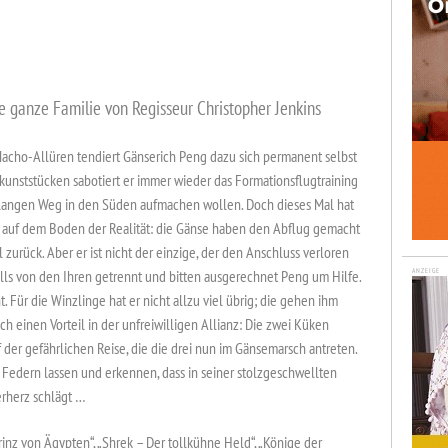
e ganze Familie von Regisseur Christopher Jenkins
 Macho-Allüren tendiert Gänserich Peng dazu sich permanent selbst
kunststücken sabotiert er immer wieder das Formationsflugtraining
n langen Weg in den Süden aufmachen wollen. Doch dieses Mal hat
t auf dem Boden der Realität: die Gänse haben den Abflug gemacht
zurück. Aber er ist nicht der einzige, der den Anschluss verloren
ls von den Ihren getrennt und bitten ausgerechnet Peng um Hilfe.
ANZEIGE
 Für die Winzlinge hat er nicht allzu viel übrig; die gehen ihm
h einen Vorteil in der unfreiwilligen Allianz: Die zwei Küken
der gefährlichen Reise, die die drei nun im Gänsemarsch antreten.
 Federn lassen und erkennen, dass in seiner stolzgeschwellten
erherz schlägt …
nz von Ägypten“, „Shrek – Der tollkühne Held“, „Könige der