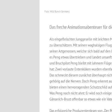
Foto: Wild Bunch Germany.
Das freche Animationsabenteuer für di
Als eingefleischter Junggeselle mit leichten
zu überschätzen. Mit seinen waghalsigen Flug
seiner Artgenossen, welche sich bald auf de
es Peng etwas übertrieben und landet unsanf
und Bruchpilot Peng bleibt mit lahmem Flügel 
hat: Zwei vorlaute Entenküken wurden ebenfal
Das schmeckt diesem zunächst überhaupt nicht.
gehörig auf die Nerven. Doch Peng erkennt auc
bieten einen hervorragenden Schutzschild auf 
Was Peng noch nicht ahnt: Er wird noch einige
Gänserich-Brust offenbar so etwas wie ein Vat
Das erfolgreiche Produzententeam von „Der Pri