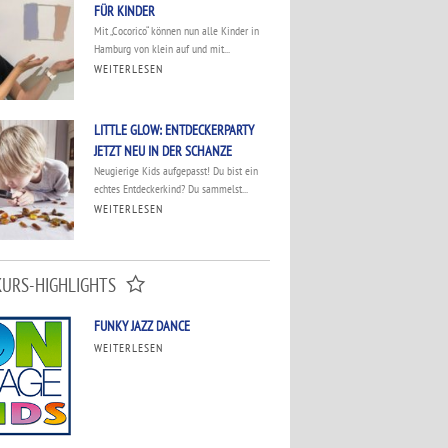
FÜR KINDER
Mit „Cocorico“ können nun alle Kinder in
Hamburg von klein auf und mit...
WEITERLESEN
LITTLE GLOW: ENTDECKERPARTY
JETZT NEU IN DER SCHANZE
Neugierige Kids aufgepasst! Du bist ein
echtes Entdeckerkind? Du sammelst...
WEITERLESEN
KURS-HIGHLIGHTS
FUNKY JAZZ DANCE
WEITERLESEN