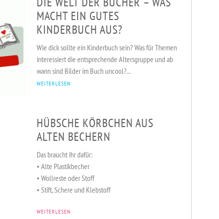
DIE WELT DER BÜCHER – WAS
MACHT EIN GUTES
KINDERBUCH AUS?
Wie dick sollte ein Kinderbuch sein? Was für Themen
VERANSTALTUNGEN
KURSE & SPORT
ADRESSEN
interessiert die entsprechende Altersgruppe und ab
wann sind Bilder im Buch uncool?...
WEITERLESEN
HÜBSCHE KÖRBCHEN AUS
ALTEN BECHERN
Das braucht ihr dafür:
• Alte Plastikbecher
• Wollreste oder Stoff
• Stift, Schere und Klebstoff
WEITERLESEN