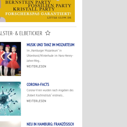
ALSTER- & ELBETICKER
MUSIK UND TANZ IM MOZARTEUM
Im „Hamburger Mozarteum“ in
Uhlenhorst/Winterhude im Hans-Henny-
Jahnn-Weg...
WEITERLESEN
CORONA-FACTS
Corona-Viren wurden nach Angaben des
„Robert KochInstituts“ erstmals...
WEITERLESEN
NEU IN HAMBURG: FRANZÖSISCH