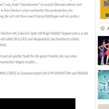
hen“ und „Hotel Transsilvanien“ ist zurück! Diesmal widmen sich
n ihrer Karriere schon weltweite Hits produzierten, der
g, die sich mit ihren zwei Entenschützlingen auf ein großes
e Karriere mit „Falsches Spiel mit Roger Rabbit“ begann und u. a. das
bt mit GANS IM GLÜCK sein Regiedebüt; das Drehbuch schrieb
Muir.
m und ein großer Spaß für die ganze Familie, der von einer
komischen Vögeln erzählt ...
IGINAL FORCE in Zusammenarbeit mit GFM ANIMATION und WANDA