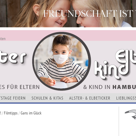
aten
ALSTERKIND - AKTUELLES FÜR ELTERN UND KINDER
Alles Neu - Infos zur Website
VERANSTALTUNGEN, KURSE, ADRESSEN UND THEMEN
TSTAGE FEIERN
SCHULEN & KITAS
ALSTER- & ELBETICKER
LIEBLINGS
!
/
Filmtipps
/
Gans im Glück