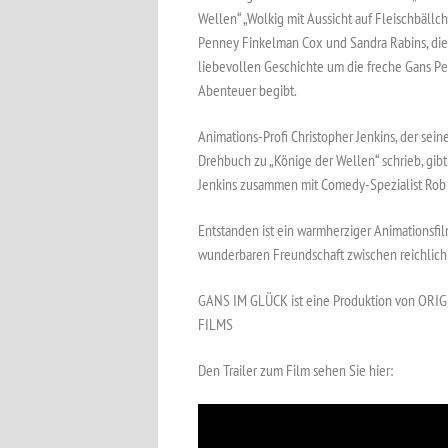
Wellen“ „Wolkig mit Aussicht auf Fleischbällc
Penney Finkelman Cox und Sandra Rabins, die i
liebevollen Geschichte um die freche Gans Pen
Abenteuer begibt.
Animations-Profi Christopher Jenkins, der sein
Drehbuch zu „Könige der Wellen“ schrieb, gi
Jenkins zusammen mit Comedy-Spezialist Rob 
Entstanden ist ein warmherziger Animationsfil
wunderbaren Freundschaft zwischen reichlich 
GANS IM GLÜCK ist eine Produktion von OR
FILMS
Den Trailer zum Film sehen Sie hier: