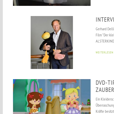
INTERV
Gerhard Delli
Film "Der kl
ALSTERKIND t
WEITERLESEN
DVD-TI
ZAUBE
Ein Kleiders
Überraschung
Kräfte besitz