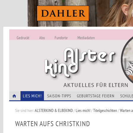
Gedruckt
Abo
Fundorte
Mediadaten
ALSTERKIND - A
Alles Neu -
VERANSTALTUNGEN
LIES MICH!
SAISON-TIPPS
GEBURTSTAGE FEIERN
SCHULE
Sie sind hier:
ALSTERKIND & ELBEKIND
/
Lies mich!
/
Titelgeschichten
/
Warten a
WARTEN AUFS CHRISTKIND