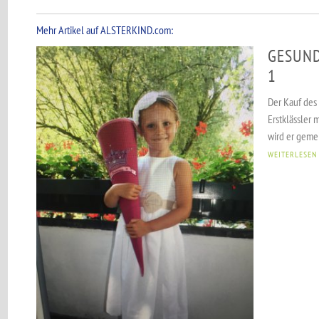
Mehr Artikel auf ALSTERKIND.com:
GESUND
1
Der Kauf des 
Erstklässler 
wird er gemei
WEITERLESEN