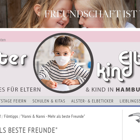
aten
ALSTERKIND - AKTUELLES FÜR ELTERN UND KINDER
Alles Neu - Infos zur Website
VERANSTALTUNGEN, KURSE, ADRESSEN UND THEMEN
TSTAGE FEIERN
SCHULEN & KITAS
ALSTER- & ELBETICKER
LIEBLINGS
!
/
Filmtipps
/
"Hanni & Nanni - Mehr als beste Freunde"
ALS BESTE FREUNDE"