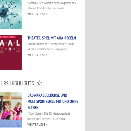
Corona-Viren wurden nach Angaben des
„Robert KochInstituts“ erstmals...
WEITERLESEN
THEATER-SPIEL MIT AHA-REGELN
Schüler*innen der Theaterschule „Junge
Mimen“ entdecken in Bewegungs-...
WEITERLESEN
KURS-HIGHLIGHTS
BABY-KRABBELKURSE UND
MULTISPORTKURSE MIT UND OHNE
ELTERN
**SportStart – Die Kindersportschule
mitten in Ottensen · Alle Kurse...
WEITERLESEN