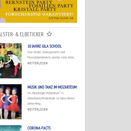
ALSTER- & ELBETICKER
10 JAHRE GILA SCHOOL
Gila Seidel, Schauspielerin und
Musicaldarstellerin, spielte viele Jahre...
WEITERLESEN
MUSIK UND TANZ IM MOZARTEUM
Im „Hamburger Mozarteum“ in
Uhlenhorst/Winterhude im Hans-Henny-
Jahnn-Weg...
WEITERLESEN
CORONA-FACTS