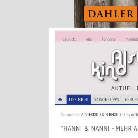
Gedruckt
Abo
Fundorte
Mediad
LIES MICH!
SAISON-TIPPS
GEBUR
Sie sind hier:
ALSTERKIND & ELBEKIND
/
Lies mich
"HANNI & NANNI - MEHR 