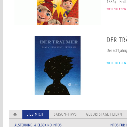
1836) – Endlic
WEITERLESEN
DER T
Der achtjähri
WEITERLESEN
LIES MICH!
SAISON-TIPPS
GEBURTSTAGE FEIERN
ALSTERKIND- & ELBEKIND-INFOS
INFOS FÜR