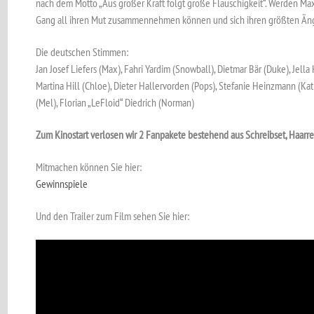
nach dem Motto „Aus großer Kraft folgt große Flauschigkeit“. Werden Max
Gang all ihren Mut zusammennehmen können und sich ihren größten Äng
Die deutschen Stimmen:
Jan Josef Liefers (Max), Fahri Yardim (Snowball), Dietmar Bär (Duke), Jell
Martina Hill (Chloe), Dieter Hallervorden (Pops), Stefanie Heinzmann (Kat
(Mel), Florian „LeFloid“ Diedrich (Norman)
Zum Kinostart verlosen wir 2 Fanpakete bestehend aus Schreibset, Haarrei
Mitmachen können Sie hier:
Gewinnspiele
Und den Trailer zum Film sehen Sie hier: