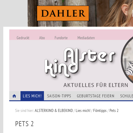
Gedruckt
Abo
Fundorte
Mediadaten
ALSTERKIND - A
Alles Neu -
VERANSTALTUNGEN
LIES MICH!
SAISON-TIPPS
GEBURTSTAGE FEIERN
SCHULE
Sie sind hier:
ALSTERKIND & ELBEKIND
/
Lies mich!
/
Filmtipps
/
Pets 2
PETS 2