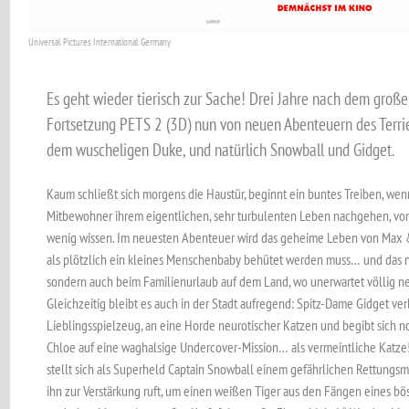
Universal Pictures International Germany
Es geht wieder tierisch zur Sache! Drei Jahre nach dem groß
Fortsetzung PETS 2 (3D) nun von neuen Abenteuern des Terri
dem wuscheligen Duke, und natürlich Snowball und Gidget.
Kaum schließt sich morgens die Haustür, beginnt ein buntes Treiben, wen
Mitbewohner ihrem eigentlichen, sehr turbulenten Leben nachgehen, v
wenig wissen. Im neuesten Abenteuer wird das geheime Leben von Max &
als plötzlich ein kleines Menschenbaby behütet werden muss… und das ni
sondern auch beim Familienurlaub auf dem Land, wo unerwartet völlig ne
Gleichzeitig bleibt es auch in der Stadt aufregend: Spitz-Dame Gidget ve
Lieblingsspielzeug, an eine Horde neurotischer Katzen und begibt sich 
Chloe auf eine waghalsige Undercover-Mission… als vermeintliche Katze
stellt sich als Superheld Captain Snowball einem gefährlichen Rettungsm
ihn zur Verstärkung ruft, um einen weißen Tiger aus den Fängen eines böse