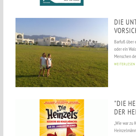
DIE UN
VORSIC
Barfuß über e
oder ein Wal
Menschen den
WEITERLESEN
"DIE H
DER HE
„Wie war zu 
Heinzelmännc