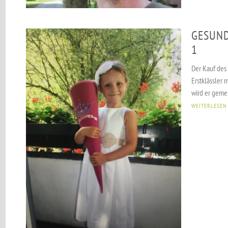
GESUND
1
Der Kauf des 
Erstklässler 
wird er gemei
WEITERLESEN