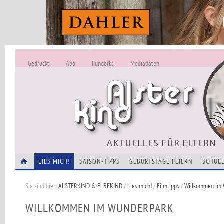
Gedruckt
Abo
Fundorte
Mediadaten
ALSTERKIND - A
Alles Neu -
VERANSTALTUNGEN
LIES MICH!
SAISON-TIPPS
GEBURTSTAGE FEIERN
SCHULE
Sie sind hier:
ALSTERKIND & ELBEKIND
/
Lies mich!
/
Filmtipps
/
Willkommen im 
WILLKOMMEN IM WUNDERPARK