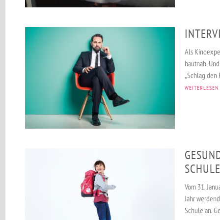
INTERV
Als Kinoexpe
hautnah. Und
„Schlag den R
WEITERLESEN
GESUND
SCHUL
Vom 31. Janua
Jahr werdende
Schule an. Ge