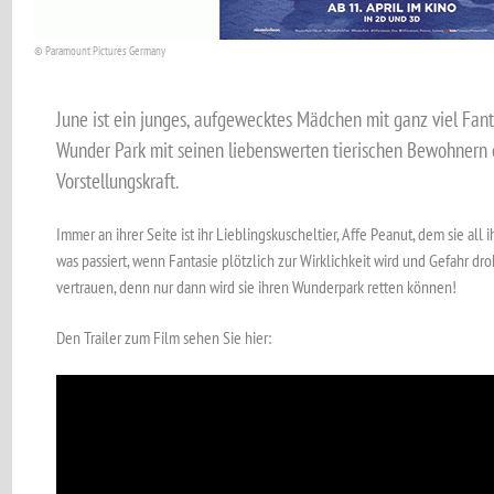
© Paramount Pictures Germany
June ist ein junges, aufgewecktes Mädchen mit ganz viel Fa
Wunder Park mit seinen liebenswerten tierischen Bewohnern en
Vorstellungskraft.
Immer an ihrer Seite ist ihr Lieblingskuscheltier, Affe Peanut, dem sie all i
was passiert, wenn Fantasie plötzlich zur Wirklichkeit wird und Gefahr dro
vertrauen, denn nur dann wird sie ihren Wunderpark retten können!
Den Trailer zum Film sehen Sie hier: