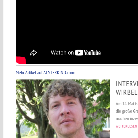
Mehr Artikel auf ALSTERKIND.com:
INTERV
WIRBEL
Am 14. Mai is
die große Gr
machen inzwis
WEITERLESEN