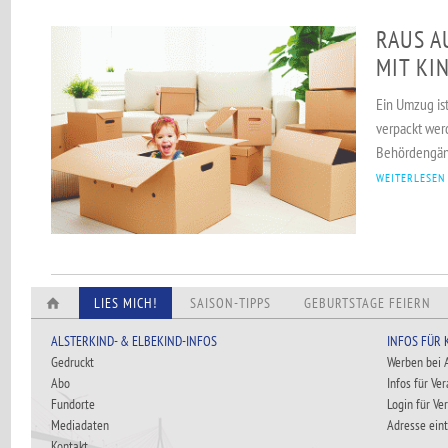
RAUS A
MIT KI
Ein Umzug ist
verpackt wer
Behördengäng
WEITERLESEN
LIES MICH!
SAISON-TIPPS
GEBURTSTAGE FEIERN
ALSTERKIND- & ELBEKIND-INFOS
INFOS FÜR
Gedruckt
Werben bei
Abo
Infos für Ve
Fundorte
Login für Ve
Mediadaten
Adresse ein
Kontakt