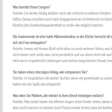
Was bereitet Ihnen Sorgen?
Poletto: Ich denke häufig darüber nach, wie schlecht es anderen Kindern 
hilflos. Daraus resultiert auch mein Engagement als Schirmherrin im Alt
Kindern den Kranken­hausaufenthalt so schön wie möglich machen.
Die Gastronomie ist eine harte Männerdomäne, in der Küche herrscht oft
sich als Frau behaupten?
Poletto: Immer mit Humor. Bloß nicht alles zu ernst nehmen. Vieles, was in
nicht immer nett, sollte aber nicht persönlich und vor allem nicht mit 
mich durch respektvolle Leistungen und meinen begeisterten Einsatz imm
Sie haben einen stressigen Alltag, wie entspannen Sie?
Poletto: In Gesprächen mit meiner Tochter, wenn wir gemeinsam zu unsere
haben wir viel Spaß, das entspannt!
Was raten Sie Müttern, die wieder in ihren Beruf einsteigen wollen?
Poletto: Man sollte immer mit offenen Augen seine Kinder sehen, davo
alles recht machen zu müssen. Auch Paola musste lernen, dass ein komfor