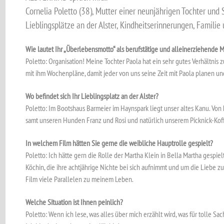
Cornelia Poletto (38), Mutter einer neun­jährigen Tochter und 
Lieblingsplätze an der Alster, Kindheits­er­inne­rungen, Familie
Wie lautet Ihr „Überlebensmotto“ als berufstätige und allein­er­ziehende 
Poletto: Organisation! Meine Tochter Paola hat ein sehr gutes Verhältnis 
mit ihm Wochenpläne, damit jeder von uns seine Zeit mit Paola planen u
Wo befindet sich Ihr Lieblingsplatz an der Alster?
Poletto: Im Bootshaus Barmeier im Haynspark liegt unser altes Kanu. Von h
samt unseren Hunden Franz und Rosi und natürlich unserem Picknick-Koff
In welchem Film hätten Sie gerne die weibliche Hauptrolle gespielt?
Poletto: Ich hätte gern die Rolle der Martha Klein in Bella Martha gespiel
Köchin, die ihre achtjährige Nichte bei sich aufnimmt und um die Liebe zu
Film viele Parallelen zu meinem Leben.
Welche Situation ist Ihnen peinlich?
Poletto: Wenn ich lese, was alles über mich erzählt wird, was für tolle S