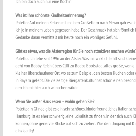
Ich bin doch auch nur eine Köchin!
Was ist Ihre schönste Kindheitserinnerung?
Poletto: Auf meinen Reisen mit meinen Großeltern nach Meran gab es di
ich je in meinem Leben gegessen habe. Der Geschmack hat sich förmlich 
Gedanke daran vermittelt mir heute noch ein wohliges Gefühl.
Gibt es etwas, was die Alsterregion für Sie noch attraktiver machen würde
Poletto: Ich lebe seit 1996 an der Alster. Was mir wirklich fehlt sind klei
geht von Bobby Reich übers Cliff zu Bodos Bootssteg, alles große, wenig 
kleiner überschaubarer Ort, wo es zum Beispiel den besten Kuchen oder 
in Bayern gelebt. Die vielseitige Biergartenkultur hat schon einen beson
den ich mir hier auch wünschen würde.
Wenn Sie außer Haus essen – wohin gehen Sie?
Poletto: In Glinde gibt es ein sehr schönes, kinderfreundliches italienisch
Hamburg ist es eher schwierig, eine Lokalität zu finden, in der sich auch 
können, ohne genervte Blicke auf sich zu ziehen. Was den Umgang mit Kin
einzigartig!