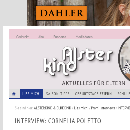
Gedruckt
Abo
Fundorte
Mediadaten
ALSTERKIND - A
Alles Neu -
VERANSTALTUNGEN
LIES MICH!
SAISON-TIPPS
GEBURTSTAGE FEIERN
SCHULE
Sie sind hier:
ALSTERKIND & ELBEKIND
/
Lies mich!
/
Promi-Interviews
/
INTERVI
INTERVIEW: CORNELIA POLETTO