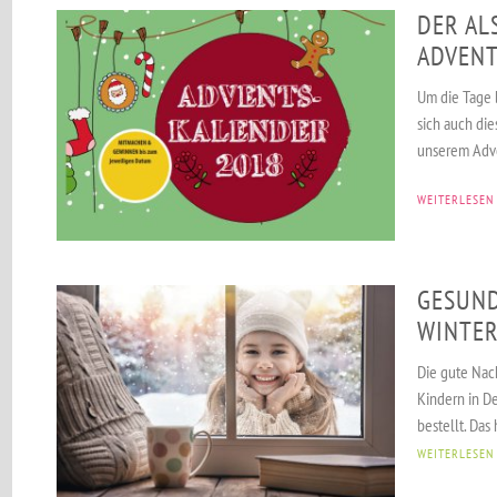
DER AL
ADVENT
Um die Tage 
sich auch die
unserem Adv
WEITERLESEN
GESUND
WINTE
Die gute Nac
Kindern in D
bestellt. Das
WEITERLESEN