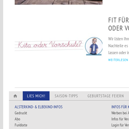
FIT FÜR
ODER V
Wir listen Ih
Nachteile es 
lassen oder i
WEITERLESEN
LIES MICH!
SAISON-TIPPS
GEBURTSTAGE FEIERN
ALSTERKIND- & ELBEKIND-INFOS
INFOS FÜR
Gedruckt
Werben bei
Abo
Infos für Ve
Fundorte
Login für Ve