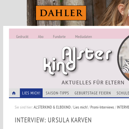
Gedruckt
Abo
Fundorte
Mediadaten
ALSTERKIND - A
Alles Neu -
VERANSTALTUNGEN
LIES MICH!
SAISON-TIPPS
GEBURTSTAGE FEIERN
SCHULE
Sie sind hier:
ALSTERKIND & ELBEKIND
/
Lies mich!
/
Promi-Interviews
/
INTERVI
INTERVIEW: URSULA KARVEN