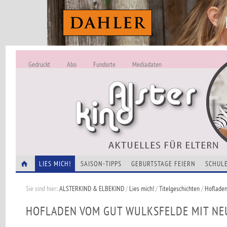
Gedruckt
Abo
Fundorte
Mediadaten
ALSTERKIND - A
Alles Neu -
VERANSTALTUNGEN
LIES MICH!
SAISON-TIPPS
GEBURTSTAGE FEIERN
SCHULE
Sie sind hier:
ALSTERKIND & ELBEKIND
/
Lies mich!
/
Titelgeschichten
/
Hofladen
HOFLADEN VOM GUT WULKSFELDE MIT NE