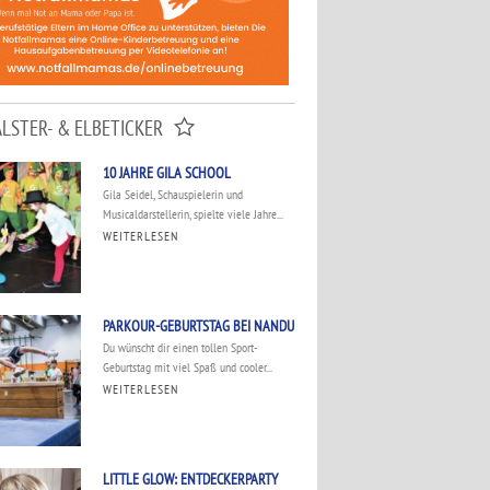
ALSTER- & ELBETICKER
10 JAHRE GILA SCHOOL
Gila Seidel, Schauspielerin und
Musicaldarstellerin, spielte viele Jahre...
WEITERLESEN
PARKOUR-GEBURTSTAG BEI NANDU
Du wünscht dir einen tollen Sport-
Geburtstag mit viel Spaß und cooler...
WEITERLESEN
LITTLE GLOW: ENTDECKERPARTY