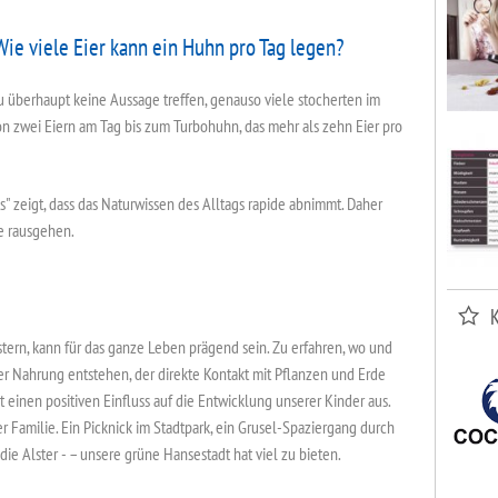
ie viele Eier kann ein Huhn pro Tag legen?
 überhaupt keine Aussage treffen, genauso viele stocherten im
n zwei Eiern am Tag bis zum Turbohuhn, das mehr als zehn Eier pro
orts" zeigt, dass das Naturwissen des Alltags rapide abnimmt. Daher
ie rausgehen.
stern, kann für das ganze Leben prägend sein. Zu erfahren, wo und
r Nahrung entstehen, der direkte Kontakt mit Pflanzen und Erde
einen positiven Einfluss auf die Entwicklung unserer Kinder aus.
r Familie. Ein Picknick im Stadtpark, ein Grusel-Spaziergang durch
e Alster - – unsere grüne Hansestadt hat viel zu bieten.