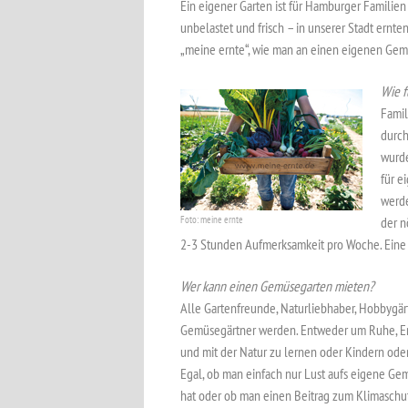
Ein eigener Garten ist für Hamburger Familie
unbelastet und frisch – in unserer Stadt ernt
„meine ernte“, wie man an einen eigenen Gem
Wie f
Famil
durch
wurde
für e
werde
Foto: meine ernte
der n
2-3 Stunden Aufmerksamkeit pro Woche. Eine 
Wer kann einen Gemüsegarten mieten?
Alle Gartenfreunde, Naturliebhaber, Hobbygär
Gemüsegärtner werden. Entweder um Ruhe, E
und mit der Natur zu lernen oder Kindern ode
Egal, ob man einfach nur Lust aufs eigene Gem
hat oder ob man einen Beitrag zum Klimaschu