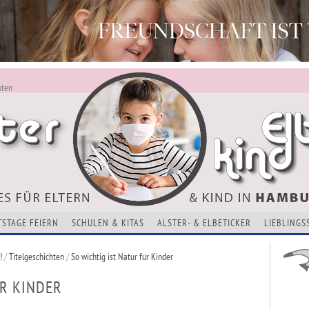
aten
ALSTERKIND - AKTUELLES FÜR ELTERN UND KINDER
Alles Neu - Infos zur Website
VERANSTALTUNGEN, KURSE, ADRESSEN UND THEMEN
TSTAGE FEIERN
SCHULEN & KITAS
ALSTER- & ELBETICKER
LIEBLINGS
!
/
Titelgeschichten
/
So wichtig ist Natur für Kinder
ÜR KINDER