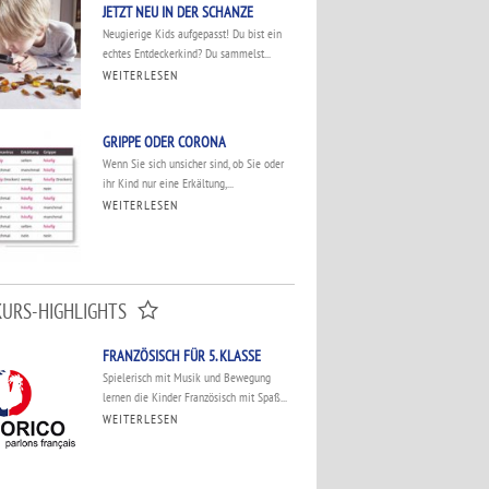
JETZT NEU IN DER SCHANZE
Neugierige Kids aufgepasst! Du bist ein
echtes Entdeckerkind? Du sammelst...
WEITERLESEN
GRIPPE ODER CORONA
Wenn Sie sich unsicher sind, ob Sie oder
ihr Kind nur eine Erkältung,...
WEITERLESEN
KURS-HIGHLIGHTS
FRANZÖSISCH FÜR 5. KLASSE
Spielerisch mit Musik und Bewegung
lernen die Kinder Französisch mit Spaß...
WEITERLESEN