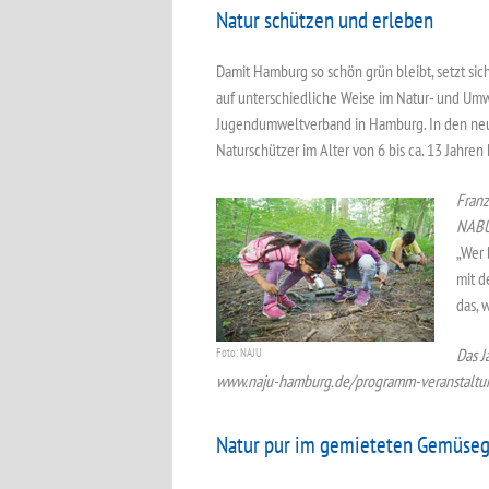
Natur schützen und erleben
Damit Hamburg so schön grün bleibt, setzt s
auf unterschiedliche Weise im Natur- und Umwe
Jugendumweltverband in Hamburg. In den ne
Naturschützer im Alter von 6 bis ca. 13 Jahr
Franz
NABU
„Wer 
mit d
das, w
Das J
Foto: NAJU
www.naju-hamburg.de/programm-veranstaltu
Natur pur im gemieteten Gemüseg