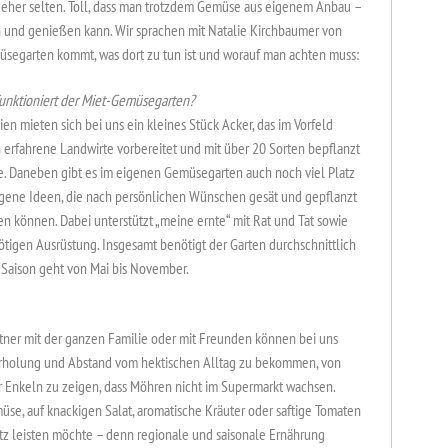
n eher selten. Toll, dass man trotzdem Gemüse aus eigenem Anbau –
en und genießen kann. Wir sprachen mit Natalie Kirchbaumer von
üsegarten kommt, was dort zu tun ist und worauf man achten muss:
unktioniert der Miet-Gemüsegarten?
ien mieten sich bei uns ein kleines Stück Acker, das im Vorfeld
 erfahrene Landwirte vorbereitet und mit über 20 Sorten bepflanzt
. Daneben gibt es im eigenen Gemüsegarten auch noch viel Platz
igene Ideen, die nach persönlichen Wünschen gesät und gepflanzt
n können. Dabei unterstützt „meine ernte“ mit Rat und Tat sowie
ötigen Ausrüstung. Insgesamt benötigt der Garten durchschnittlich
Saison geht von Mai bis November.
tner mit der ganzen Familie oder mit Freunden können bei uns
rholung und Abstand vom hektischen Alltag zu bekommen, von
r Enkeln zu zeigen, dass Möhren nicht im Supermarkt wachsen.
üse, auf knackigen Salat, aromatische Kräuter oder saftige Tomaten
tz leisten möchte – denn regionale und saisonale Ernährung