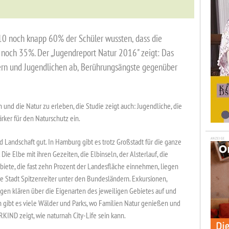
0 noch knapp 60% der Schüler wussten, dass die
r noch 35%. Der „Jugendreport Natur 2016" zeigt: Das
ern und Jugendlichen ab, Berührungsängste gegenüber
 und die Natur zu erleben, die Studie zeigt auch: Jugendliche, die
ärker für den Naturschutz ein.
ANZEIGE
nd Landschaft gut. In Hamburg gibt es trotz Großstadt für die ganze
Die Elbe mit ihren Gezeiten, die Elbinseln, der Alsterlauf, die
biete, die fast zehn Prozent der Landesfläche einnehmen, liegen
e Stadt Spitzenreiter unter den Bundesländern. Exkursionen,
ngen klären über die Eigenarten des jeweiligen Gebietes auf und
ibt es viele Wälder und Parks, wo Familien Natur genießen und
IND zeigt, wie naturnah City-Life sein kann.