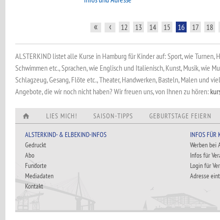
«
‹
12
13
14
15
16
17
18
ALSTERKIND listet alle Kurse in Hamburg für Kinder auf: Sport, wie Turnen, Ho
Schwimmen etc., Sprachen, wie Englisch und Italienisch, Kunst, Musik, wie Mus
Schlagzeug, Gesang, Flöte etc., Theater, Handwerken, Basteln, Malen und vie
Angebote, die wir noch nicht haben? Wir freuen uns, von Ihnen zu hören:
kur
LIES MICH!
SAISON-TIPPS
GEBURTSTAGE FEIERN
ALSTERKIND- & ELBEKIND-INFOS
INFOS FÜR
Gedruckt
Werben bei
Abo
Infos für Ve
Fundorte
Login für Ve
Mediadaten
Adresse ein
Kontakt