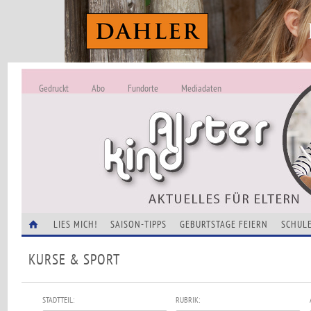
Gedruckt
Abo
Fundorte
Mediadaten
ALSTERKIND - A
Alles Neu -
VERANSTALTUNGEN
LIES MICH!
SAISON-TIPPS
GEBURTSTAGE FEIERN
SCHULE
KURSE & SPORT
STADTTEIL:
RUBRIK: