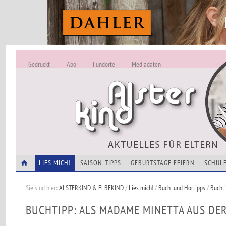
Gedruckt
Abo
Fundorte
Mediadaten
ALSTERKIND - A
Alles Neu -
VERANSTALTUNGEN
LIES MICH!
SAISON-TIPPS
GEBURTSTAGE FEIERN
SCHULE
Sie sind hier:
ALSTERKIND & ELBEKIND
/
Lies mich!
/
Buch- und Hörtipps
/
Bucht
BUCHTIPP: ALS MADAME MINETTA AUS DE