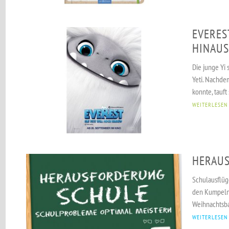
EVERES
HINAUS
Die junge Yi 
Yeti. Nachdem
konnte, tauft
WEITERLESEN
HERAU
Schulausflüge
den Kumpeln,
Weihnachtsbas
WEITERLESEN