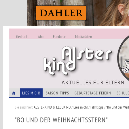
Gedruckt
Abo
Fundorte
Mediadaten
ALSTERKIND - A
Alles Neu -
VERANSTALTUNGEN
LIES MICH!
SAISON-TIPPS
GEBURTSTAGE FEIERN
SCHULE
Sie sind hier:
ALSTERKIND & ELBEKIND
/
Lies mich!
/
Filmtipps
/
"Bo und der Wei
"BO UND DER WEIHNACHTSSTERN"