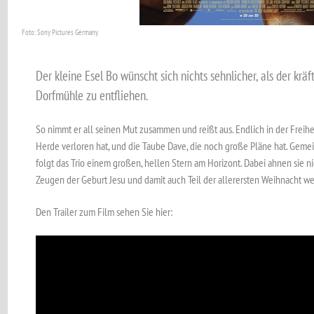
Foto: Sony Pictures Germany
Der kleine Esel Bo wünscht sich nichts sehnlicher, als der krä
Dorfmühle zu entfliehen.
So nimmt er all seinen Mut zusammen und reißt aus. Endlich in der Freiheit 
Herde verloren hat, und die Taube Dave, die noch große Pläne hat. Gem
folgt das Trio einem großen, hellen Stern am Horizont. Dabei ahnen sie ni
Zeugen der Geburt Jesu und damit auch Teil der allerersten Weihnacht w
Den Trailer zum Film sehen Sie hier: