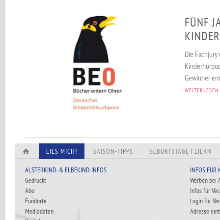
FÜNF J
KINDER
Die Fachjury
Kinderhörbuc
Gewinner ermi
WEITERLESEN
LIES MICH!
SAISON-TIPPS
GEBURTSTAGE FEIERN
ALSTERKIND- & ELBEKIND-INFOS
INFOS FÜR
Gedruckt
Werben bei
Abo
Infos für Ve
Fundorte
Login für Ve
Mediadaten
Adresse ein