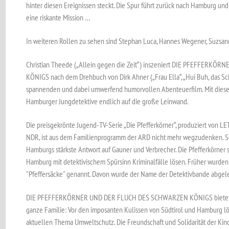
hinter diesen Ereignissen steckt. Die Spur führt zurück nach Hamburg und
eine riskante Mission …
In weiteren Rollen zu sehen sind Stephan Luca, Hannes Wegener, Suzsan
Christian Theede („Allein gegen die Zeit“) inszeniert DIE PFEFFER
KÖNIGS nach dem Drehbuch von Dirk Ahner („Frau Ella“, „Hui Buh, das Sch
spannenden und dabei umwerfend humorvollen Abenteuerfilm. Mit dies
Hamburger Jungdetektive endlich auf die große Leinwand.
Die preisgekrönte Jugend-TV-Serie „Die Pfefferkörner“, produziert v
NDR, ist aus dem Familienprogramm der ARD nicht mehr wegzudenken. Seit
Hamburgs stärkste Antwort auf Gauner und Verbrecher. Die Pfefferkörner 
Hamburg mit detektivischem Spürsinn Kriminalfälle lösen. Früher wurde
"Pfeffersäcke" genannt. Davon wurde der Name der Detektivbande abgeleit
DIE PFEFFERKÖRNER UND DER FLUCH DES SCHWARZEN KÖNIGS bietet ers
ganze Familie: Vor den imposanten Kulissen von Südtirol und Hamburg lö
aktuellen Thema Umweltschutz. Die Freundschaft und Solidarität der Kin