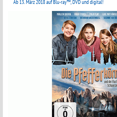
Ab 13. März 2018 auf Blu-ray™, DVD und digital!