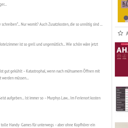
er...
schreiben“... Nur womit? Auch Zusatzkosten, die so unnötig sind ...
Hotelzimmer ist so grell und ungemütlich... Wie schön wäre jetzt
n ist gut gekühlt – Katastrophal, wenn nach mühsamem Öffnen mit
t werden müssen...
Geist aufgeben... Ist immer so – Murphys Law... Im Ferienort kosten
 tolle Handy- Games für unterwegs – aber ohne Kopfhörer ein