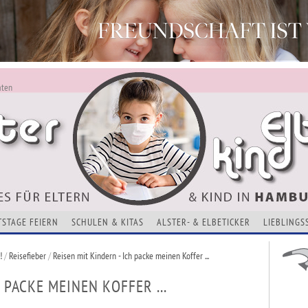
aten
ALSTERKIND - AKTUELLES FÜR ELTERN UND KINDER
Alles Neu - Infos zur Website
VERANSTALTUNGEN, KURSE, ADRESSEN UND THEMEN
TSTAGE FEIERN
SCHULEN & KITAS
ALSTER- & ELBETICKER
LIEBLINGS
!
/
Reisefieber
/
Reisen mit Kindern - Ich packe meinen Koffer ...
 PACKE MEINEN KOFFER ...