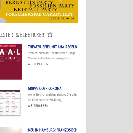
ALSTER- & ELBETICKER
THEATER-SPIEL MIT AHA-REGELN
Schüler*innen der Theaterschule „Junge
Mimen“ entdecken in Bewegungs-...
WEITERLESEN
GRIPPE ODER CORONA
Wenn Sie sich unsicher sind, ob Sie oder
ihr Kind nur eine Erkältung,...
WEITERLESEN
NEU IN HAMBURG: FRANZÖSISCH