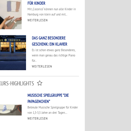
FÜR KINDER
Mit „Cocorico“ können nun alle Kinder in
Hamburg von klein auf und mit...
WEITERLESEN
DAS GANZ BESONDERE
GESCHENK: EIN KLAVIER
Es ist schon etwas ganz Besonderes,
wenn man genau das richtige Piano
für...
WEITERLESEN
KURS-HIGHLIGHTS
MUSISCHE SPIELGRUPPE "DIE
PAPAGENCHEN"
Betreute Musische Spielgruppe für Kinder
von 1,5-3,5 Jahre an drei Tagen....
WEITERLESEN