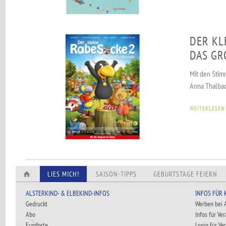
DER KL
DAS GR
Mit den Stim
Anna Thalbac
WEITERLESEN
LIES MICH!
SAISON-TIPPS
GEBURTSTAGE FEIERN
ALSTERKIND- & ELBEKIND-INFOS
INFOS FÜR
Gedruckt
Werben bei
Abo
Infos für Ve
Fundorte
Login für Ve