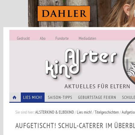
Gedruckt
Abo
Fundorte
Mediadaten
ALSTERKIND - A
Alles Neu -
VERANSTALTUNGEN
LIES MICH!
SAISON-TIPPS
GEBURTSTAGE FEIERN
SCHULE
Sie sind hier:
ALSTERKIND & ELBEKIND
/
Lies mich!
/
Titelgeschichten
/
Aufgetis
AUFGETISCHT! SCHUL-CATERER IM ÜBERB