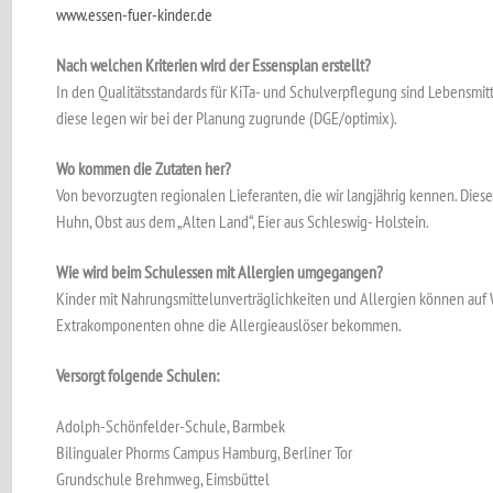
www.essen-fuer-kinder.de
Nach welchen Kriterien wird der Essensplan erstellt?
In den Qualitätsstandards für KiTa- und Schulverpflegung sind Lebensmi
diese legen wir bei der Planung zugrunde (DGE/optimix).
Wo kommen die Zutaten her?
Von bevorzugten regionalen Lieferanten, die wir langjährig kennen. Diese 
Huhn, Obst aus dem „Alten Land“, Eier aus Schleswig- Holstein.
Wie wird beim Schulessen mit Allergien umgegangen?
Kinder mit Nahrungsmittelunverträglichkeiten und Allergien können auf 
Extrakomponenten ohne die Allergieauslöser bekommen.
Versorgt folgende Schulen:
Adolph-Schönfelder-Schule, Barmbek
Bilingualer Phorms Campus Hamburg, Berliner Tor
Grundschule Brehmweg, Eimsbüttel