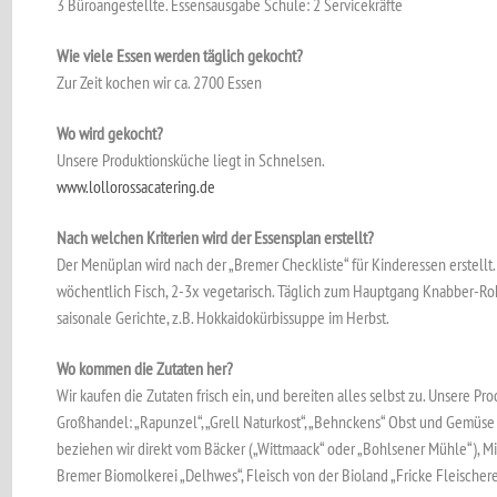
3 Büroangestellte. Essensausgabe Schule: 2 Servicekräfte
Wie viele Essen werden täglich gekocht?
Zur Zeit kochen wir ca. 2700 Essen
Wo wird gekocht?
Unsere Produktionsküche liegt in Schnelsen.
www.lollorossacatering.de
Nach welchen Kriterien wird der Essensplan erstellt?
Der Menüplan wird nach der „Bremer Checkliste“ für Kinderessen erstellt.
wöchentlich Fisch, 2-3x vegetarisch. Täglich zum Hauptgang Knabber-Roh
saisonale Gerichte, z.B. Hokkaidokürbissuppe im Herbst.
Wo kommen die Zutaten her?
Wir kaufen die Zutaten frisch ein, und bereiten alles selbst zu. Unsere P
Großhandel: „Rapunzel“, „Grell Naturkost“, „Behnckens“ Obst und Gemüs
beziehen wir direkt vom Bäcker („Wittmaack“ oder „Bohlsener Mühle“), 
Bremer Biomolkerei „Delhwes“, Fleisch von der Bioland „Fricke Fleischerei