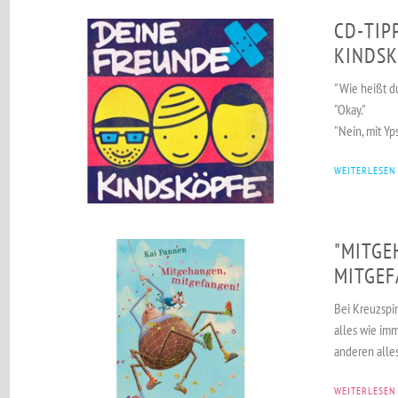
CD-TIP
KINDSK
"Wie heißt du?
"Okay."
"Nein, mit Yp
WEITERLESEN
"MITGE
MITGEF
Bei Kreuzspi
alles wie imm
anderen alles
WEITERLESEN