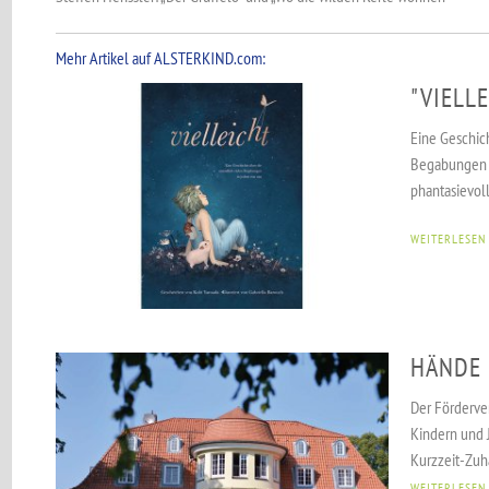
Mehr Artikel auf ALSTERKIND.com:
"VIELL
Eine Geschic
Begabungen i
phantasievoll 
WEITERLESEN
HÄNDE 
Der Förderve
Kindern und 
Kurzzeit-Zuha
WEITERLESEN