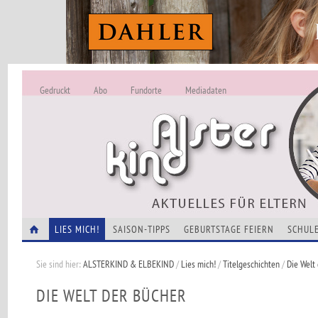
Gedruckt
Abo
Fundorte
Mediadaten
ALSTERKIND - A
Alles Neu -
VERANSTALTUNGEN
LIES MICH!
SAISON-TIPPS
GEBURTSTAGE FEIERN
SCHULE
Sie sind hier:
ALSTERKIND & ELBEKIND
/
Lies mich!
/
Titelgeschichten
/
Die Welt
DIE WELT DER BÜCHER