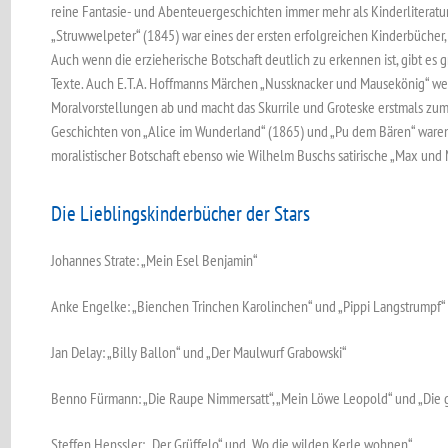
reine Fantasie- und Abenteuergeschichten immer mehr als Kinderliteratur
„Struwwelpeter“ (1845) war eines der ersten erfolgreichen Kinderbücher, d
Auch wenn die erzieherische Botschaft deutlich zu erkennen ist, gibt es 
Texte. Auch E.T.A. Hoffmanns Märchen „Nussknacker und Mausekönig“ we
Moralvorstellungen ab und macht das Skurrile und Groteske erstmals zum B
Geschichten von „Alice im Wunderland“ (1865) und „Pu dem Bären“ waren a
moralistischer Botschaft ebenso wie Wilhelm Buschs satirische „Max und 
Die Lieblingskinderbücher der Stars
Johannes Strate: „Mein Esel Benjamin“
Anke Engelke: „Bienchen Trinchen Karolinchen“ und „Pippi Langstrumpf“
Jan Delay: „Billy Ballon“ und „Der Maulwurf Grabowski“
Benno Fürmann: „Die Raupe Nimmersatt“, „Mein Löwe Leopold“ und „Die 
Steffen Henssler: „Der Grüffelo“ und „Wo die wilden Kerle wohnen“