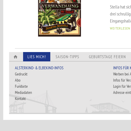
Stella hat si
drei schrulli
Eingangshalle
WEITERLESEN
LIES MICH!
SAISON-TIPPS
GEBURTSTAGE FEIERN
ALSTERKIND- & ELBEKIND-INFOS
INFOS FÜR
Gedruckt
Werben bei
Abo
Infos für Ve
Fundorte
Login für Ve
Mediadaten
Adresse ein
Kontakt