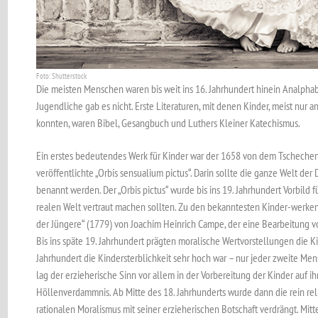
Foto: Shutterstock
Die meisten Menschen waren bis weit ins 16. Jahrhundert hinein Analphab
Jugendliche gab es nicht. Erste Literaturen, mit denen Kinder, meist nur
konnten, waren Bibel, Gesangbuch und Luthers Kleiner Katechismus.
Ein erstes bedeutendes Werk für Kinder war der 1658 von dem Tschech
veröffentlichte „Orbis sensualium pictus“. Darin sollte die ganze Welt d
benannt werden. Der „Orbis pictus“ wurde bis ins 19. Jahrhundert Vorbild f
realen Welt vertraut machen sollten. Zu den bekanntesten Kinder-werken
der Jüngere“ (1779) von Joachim Heinrich Campe, der eine Bearbeitung vo
Bis ins späte 19. Jahrhundert prägten moralische Wertvorstellungen die Kin
Jahrhundert die Kindersterblichkeit sehr hoch war – nur jeder zweite Me
lag der erzieherische Sinn vor allem in der Vorbereitung der Kinder auf 
Höllenverdammnis. Ab Mitte des 18. Jahrhunderts wurde dann die rein re
rationalen Moralismus mit seiner erzieherischen Botschaft verdrängt. Mit