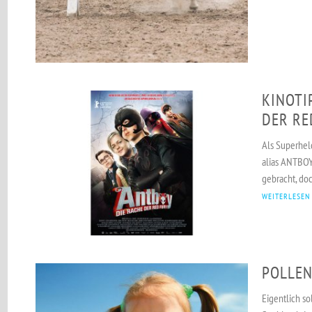
KINOTI
DER RE
Als Superheld
alias ANTBOY 
gebracht, doc
WEITERLESEN
POLLEN
Eigentlich s