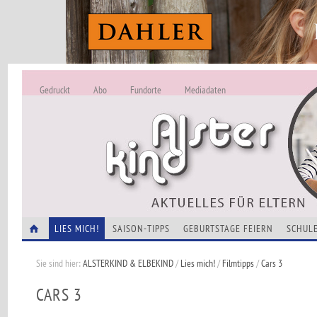
Gedruckt
Abo
Fundorte
Mediadaten
ALSTERKIND - A
Alles Neu -
VERANSTALTUNGEN
LIES MICH!
SAISON-TIPPS
GEBURTSTAGE FEIERN
SCHULE
Sie sind hier:
ALSTERKIND & ELBEKIND
/
Lies mich!
/
Filmtipps
/
Cars 3
CARS 3