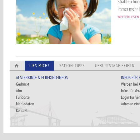
Strahlen bri
immer mehr K
WEITERLESEN
LIES MICH!
SAISON-TIPPS
GEBURTSTAGE FEIERN
ALSTERKIND- & ELBEKIND-INFOS
INFOS FÜR
Gedruckt
Werben bei
Abo
Infos für Ve
Fundorte
Login für Ve
Mediadaten
Adresse ein
Kontakt