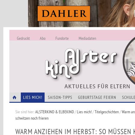
Gedruckt
Abo
Fundorte
Mediadaten
ALSTERKIND - A
Alles Neu -
VERANSTALTUNGEN
LIES MICH!
SAISON-TIPPS
GEBURTSTAGE FEIERN
SCHULE
Sie sind hier:
ALSTERKIND & ELBEKIND
/
Lies mich!
/
Titelgeschichten
/
Warm anz
schwitzen noch frieren
WARM ANZIEHEN IM HERBST: SO MÜSSEN