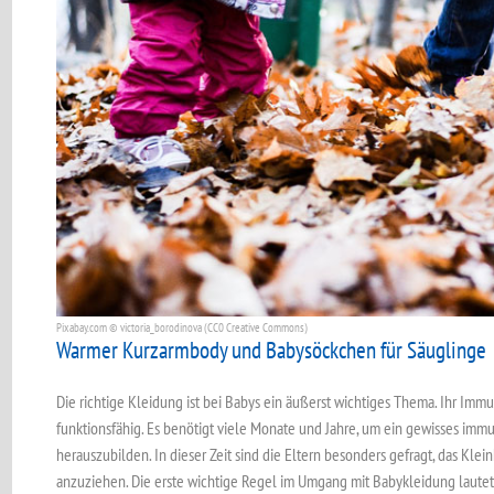
Pixabay.com © victoria_borodinova (CC0 Creative Commons)
Warmer Kurzarmbody und Babysöckchen für Säuglinge
Die richtige Kleidung ist bei Babys ein äußerst wichtiges Thema. Ihr Immu
funktionsfähig. Es benötigt viele Monate und Jahre, um ein gewisses im
herauszubilden. In dieser Zeit sind die Eltern besonders gefragt, das Kle
anzuziehen. Die erste wichtige Regel im Umgang mit Babykleidung laute