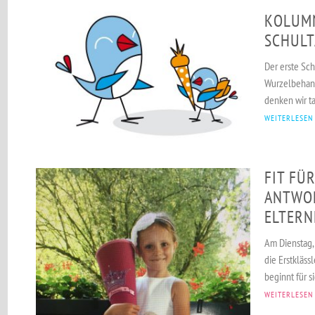
KOLUMN
SCHULT
Der erste Sch
Wurzelbehand
denken wir t
WEITERLESEN
FIT FÜR
ANTWO
ELTERN
Am Dienstag,
die Erstkläss
beginnt für s
WEITERLESEN