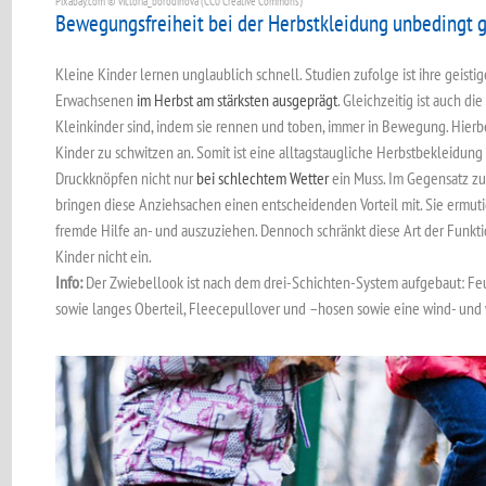
Pixabay.com © victoria_borodinova (CC0 Creative Commons)
Bewegungsfreiheit bei der Herbstkleidung unbedingt 
Kleine Kinder lernen unglaublich schnell. Studien zufolge ist ihre geisti
Erwachsenen
im Herbst am stärksten ausgeprägt
. Gleichzeitig ist auch di
Kleinkinder sind, indem sie rennen und toben, immer in Bewegung. Hierbei
Kinder zu schwitzen an. Somit ist eine alltagstaugliche Herbstbekleidung
Druckknöpfen nicht nur
bei schlechtem Wetter
ein Muss. Im Gegensatz z
bringen diese Anziehsachen einen entscheidenden Vorteil mit. Sie ermuti
fremde Hilfe an- und auszuziehen. Dennoch schränkt diese Art der Funkt
Kinder nicht ein.
Info:
Der Zwiebellook ist nach dem drei-Schichten-System aufgebaut: Fe
sowie langes Oberteil, Fleecepullover und –hosen sowie eine wind- und 