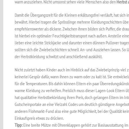
warm anzuziehen. Nicht umsonst sehen viele Menschen also den
Herbst 
Damit die Übergangszeit für die Kleinen erkältungsfrei verläuft, hat sich
bewährt. Hierbei tragen die Sprösslinge mehrere Kleidungsschichten übe
empfehlenswerter als dickere. Zwischen ihnen bilden sich Puffer, die dr
ist hierbei ein optimaler Feuchtigkeitstransport nach außen. Anstelle ein
lieber eine leichte Strickjacke und darunter einen dünnen Pullover tra
sollten sich die Zwiebelschichten schnell An- und Ausziehen lassen. So lä
der Herbstkleidung schwitzt und anschließend auskühlt.
Nicht zuletzt haben Kinder auch im Hinblick auf das Zwiebelprinzip viel 
keinerlei Gespür dafür, wann ihnen zu warm oder zu kalt ist. Sie entwicke
für die Temperaturen. Bis dahin können Eltern ein paar Überredungskün
warme Kleidung zu verhelfen. Preislich muss dieser Lagen-Look Eltern üb
hat qualitative Herbstbekleidung ihren Preis, doch gelangen Eltern im Int
Gutscheinportale an eine Vielzahl Codes um deutlich günstigere Angebo
anderen Flohmarkt-Fund also eine gute Möglichkeit, bei der Qualität ke
Einkaufspreis etwas zu drücken.
Tipp:
Eine breite Mütze mit Ohrenklappen gehört zur Basisausstattung im