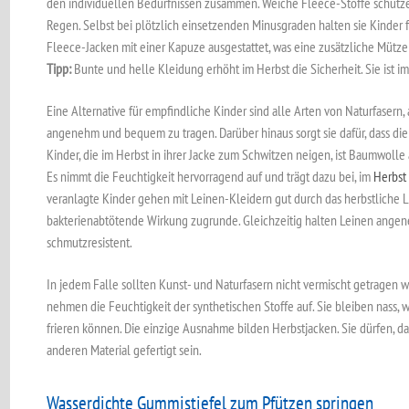
den individuellen Bedürfnissen zusammen. Weiche Fleece-Stoffe schütze
Regen. Selbst bei plötzlich einsetzenden Minusgraden halten sie Kinder 
Fleece-Jacken mit einer Kapuze ausgestattet, was eine zusätzliche Mütze 
Tipp:
Bunte und helle Kleidung erhöht im Herbst die Sicherheit. Sie ist i
Eine Alternative für empfindliche Kinder sind alle Arten von Naturfasern,
angenehm und bequem zu tragen. Darüber hinaus sorgt sie dafür, dass die 
Kinder, die im Herbst in ihrer Jacke zum Schwitzen neigen, ist Baumwolle 
Es nimmt die Feuchtigkeit hervorragend auf und trägt dazu bei, im
Herbst 
veranlagte Kinder gehen mit Leinen-Kleidern gut durch das herbstliche L
bakterienabtötende Wirkung zugrunde. Gleichzeitig halten Leinen angen
schmutzresistent.
In jedem Falle sollten Kunst- und Naturfasern nicht vermischt getragen 
nehmen die Feuchtigkeit der synthetischen Stoffe auf. Sie bleiben nass,
frieren können. Die einzige Ausnahme bilden Herbstjacken. Sie dürfen, da
anderen Material gefertigt sein.
Wasserdichte Gummistiefel zum Pfützen springen