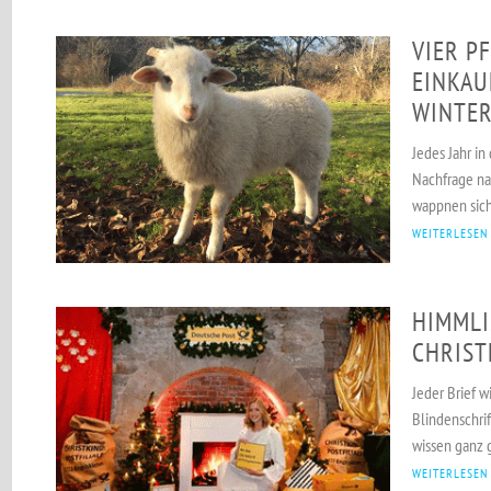
VIER P
EINKAU
WINTE
Jedes Jahr in
Nachfrage na
wappnen sich
WEITERLESEN
HIMMLI
CHRIST
Jeder Brief w
Blindenschrif
wissen ganz g
WEITERLESEN