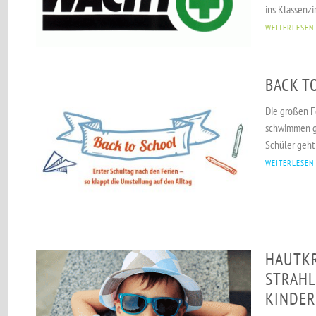
ins Klassenzi
WEITERLESEN
BACK T
Die großen Fe
schwimmen ge
Schüler geht 
WEITERLESEN
HAUTKR
STRAHL
KINDER