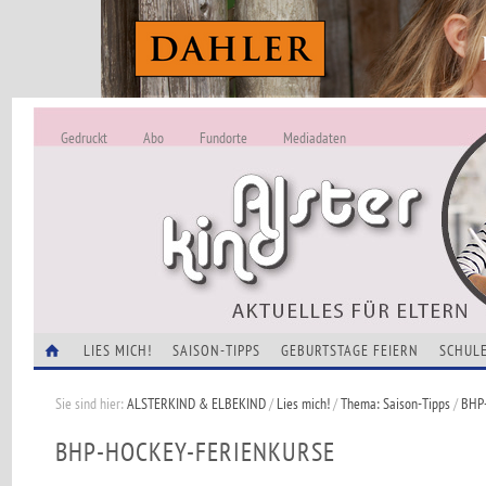
Gedruckt
Abo
Fundorte
Mediadaten
ALSTERKIND - A
Alles Neu -
VERANSTALTUNGEN
LIES MICH!
SAISON-TIPPS
GEBURTSTAGE FEIERN
SCHULE
Sie sind hier:
ALSTERKIND & ELBEKIND
/
Lies mich!
/
Thema: Saison-Tipps
/
BHP-
BHP-HOCKEY-FERIENKURSE