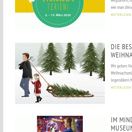
wie man dies
WEITERLESEN
DIE BE
WEIHN
Wir geben Ih
Weihnachsmä
legendären Mä
WEITERLESEN
IM MIN
MUSEU