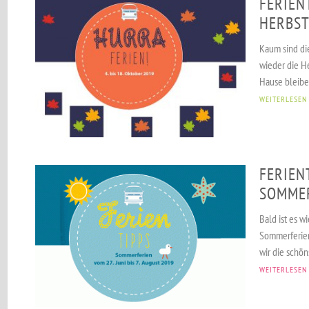
FERIEN
HERBST
Kaum sind di
wieder die He
Hause bleiben
WEITERLESEN
FERIEN
SOMMER
Bald ist es w
Sommerferien
wir die schön
WEITERLESEN