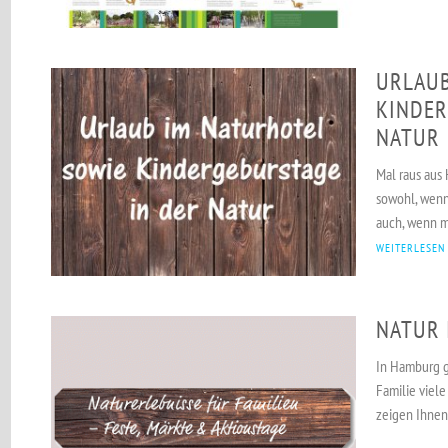
URLAUB
KINDER
NATUR
Mal raus aus 
sowohl, wenn
auch, wenn m
WEITERLESEN
NATUR 
In Hamburg gi
Familie viele
zeigen Ihnen 