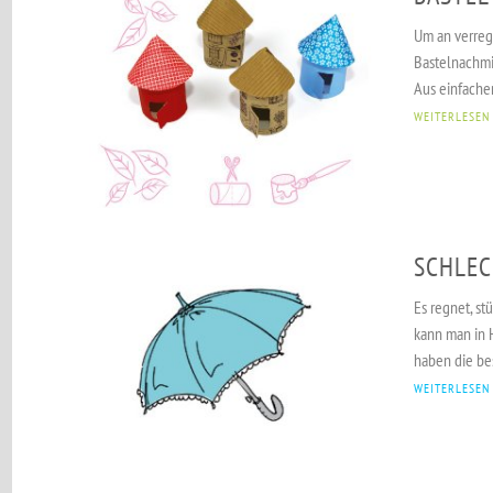
Um an verreg
Bastelnachmit
Aus einfachen
WEITERLESEN
SCHLEC
Es regnet, st
kann man in
haben die bes
WEITERLESEN