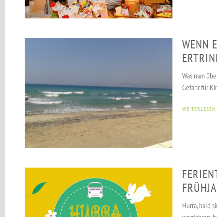
WENN E
ERTRIN
Was man über 
Gefahr für K
WEITERLESEN
FERIEN
FRÜHJA
Hurra, bald s
wegfahren, h