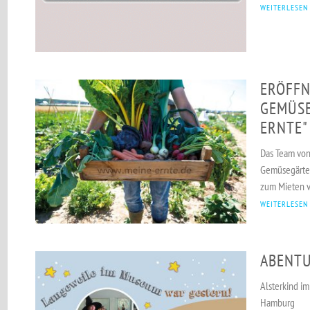
WEITERLESEN
ERÖFFN
GEMÜSE
ERNTE"
Das Team von 
Gemüsegärten
zum Mieten v
WEITERLESEN
ABENT
Alsterkind i
Hamburg