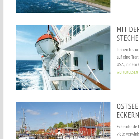
MIT DER
STECH
Leinen los un
auf eine Tran
USA, in dem P
WEITERLESEN
OSTSEE
ECKER
Eckernförde 
viele verwink