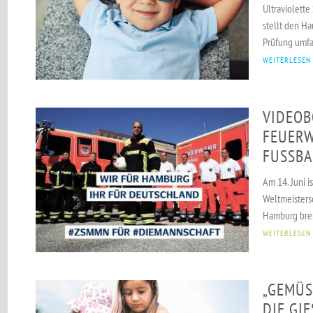
Ultraviolette
stellt den Ha
Prüfung umfa
WEITERLESEN
VIDEOB
FEUER
FUSSBA
Am 14. Juni i
Weltmeistersc
Hamburg bren
WEITERLESEN
„GEMÜS
DIE GIE