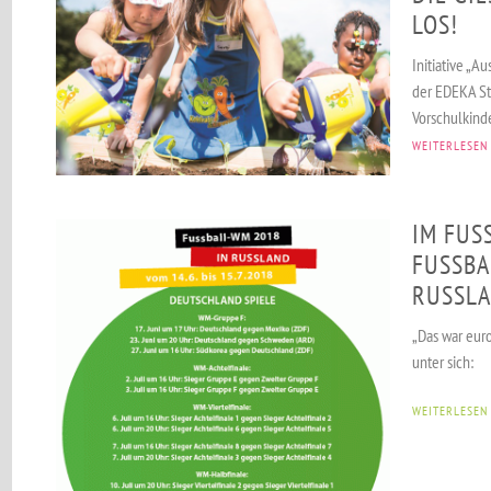
OS!
Initiative „
der EDEKA Sti
Vorschulkinde
WEITERLESEN
IM FUSS
USSBALL
SSLAND
„Das war eur
unter sich:
WEITERLESEN