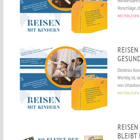
wunderbaren
Vorschläge, d
WEITERLESEN
REISEN
GESUN
Dimitrios Ko
Wichtig ist, s
von Urlaubsor
WEITERLESEN
REISEN
BLEIBT