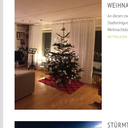
WEIHN
An diesen zw
Stadtreinig
Weihnachtsbä
WEITERLESEN
STÜRMT