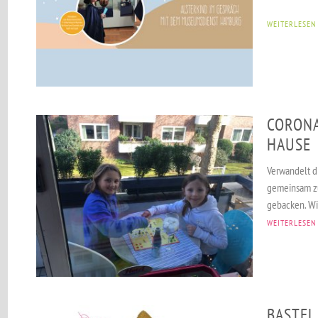
WEITERLESEN
CORONA
HAUSE
Verwandelt di
gemeinsam zu
gebacken. Wi
WEITERLESEN
BASTEL