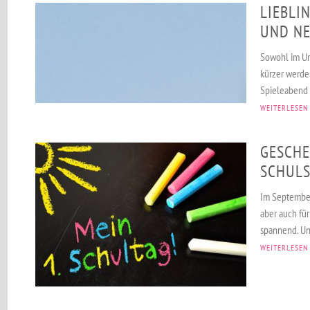
LIEBLI
UND NE
Sowohl im Ur
kürzer werden
Spieleabend 
WEITERLESEN
GESCHE
SCHULS
Im September
aber auch fü
spannend. Un
WEITERLESEN