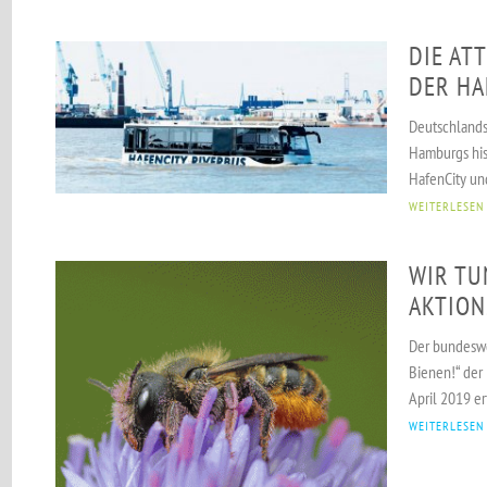
DIE AT
DER HA
Deutschlands 
Hamburgs his
HafenCity und
WEITERLESEN
WIR TU
AKTION
Der bundeswe
Bienen!“ der 
April 2019 er
WEITERLESEN