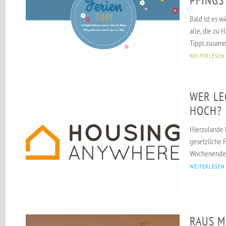
PFINGS
Bald ist es w
alle, die zu 
Tipps zusamm
WEITERLESEN
WER LEG
OCH?
Hierzulande 
gesetzliche 
Wochenende. 
WEITERLESEN
RAUS M