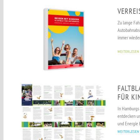
VERREI
Zu lange Fahr
Autobahnabsc
immer wieder
WEITERLESEN
FALTBL
FÜR KI
In Hamburgs G
entdecken un
und Energie 
WEITERLESEN