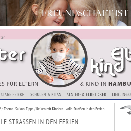
aten
ALSTERKIND - AKTUELLES FÜR ELTERN UND KINDER
Alles Neu - Infos zur Website
VERANSTALTUNGEN, KURSE, ADRESSEN UND THEMEN
TSTAGE FEIERN
SCHULEN & KITAS
ALSTER- & ELBETICKER
LIEBLINGS
!
/
Thema: Saison-Tipps
/
Reisen mit Kindern - volle Straßen in den Ferien
LE STRASSEN IN DEN FERIEN