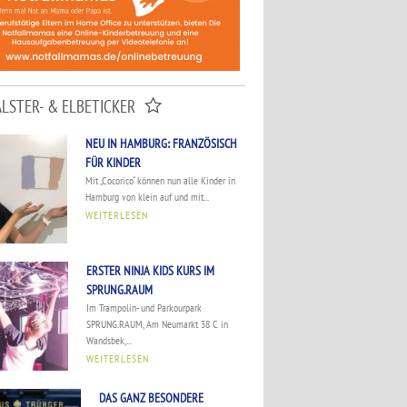
ALSTER- & ELBETICKER
NEU IN HAMBURG: FRANZÖSISCH
FÜR KINDER
Mit „Cocorico“ können nun alle Kinder in
Hamburg von klein auf und mit...
WEITERLESEN
ERSTER NINJA KIDS KURS IM
SPRUNG.RAUM
Im Trampolin- und Parkourpark
SPRUNG.RAUM, Am Neumarkt 38 C in
Wandsbek,...
WEITERLESEN
DAS GANZ BESONDERE