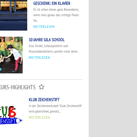
GESCHENK: EIN KLAVIER
Es ist schon etwas ganz Besonderes,
wenn man genau das richtige Piano
für...
WEITERLESEN
10 JAHRE GILA SCHOOL
Gila Seidel, Schauspielerin und
Musicaldarstellerin, spielte viele Jahre...
WEITERLESEN
KURS-HIGHLIGHTS
KLUB ZEICHENSTIFT
In der Zeichenwerkstatt "Klub Zeichenstift"
wird gezeichnet, gemalt,...
WEITERLESEN