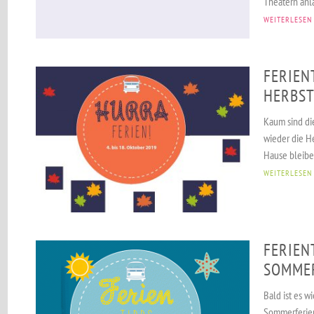
Theatern anla
WEITERLESEN
FERIEN
HERBST
Kaum sind di
wieder die He
Hause bleiben
WEITERLESEN
FERIEN
SOMMER
Bald ist es w
Sommerferien