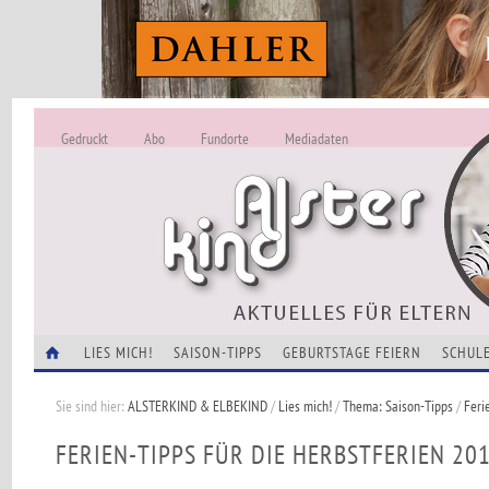
Gedruckt
Abo
Fundorte
Mediadaten
ALSTERKIND - A
Alles Neu -
VERANSTALTUNGEN
LIES MICH!
SAISON-TIPPS
GEBURTSTAGE FEIERN
SCHULE
Sie sind hier:
ALSTERKIND & ELBEKIND
/
Lies mich!
/
Thema: Saison-Tipps
/
Feri
FERIEN-TIPPS FÜR DIE HERBSTFERIEN 20