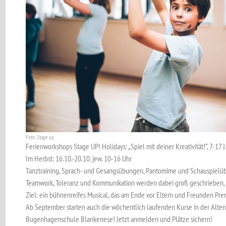
Foto: Stage up
Ferienworkshops Stage UP! Holidays: „Spiel mit deiner Kreativität!“, 7-17 J.
Im Herbst: 16.10.-20.10. jew. 10-16 Uhr
Tanztraining, Sprach- und Gesangsübungen, Pantomime und Schauspielüb
Teamwork, Toleranz und Kommunikation werden dabei groß geschrieben,
Ziel: ein bühnenreifes Musical, das am Ende vor Eltern und Freunden Pre
Ab September starten auch die wöchentlich laufenden Kurse in der Alten
Bugenhagenschule Blankenese! Jetzt anmelden und Plätze sichern!