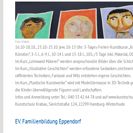
Foto: Krabax
16.10-18.10., 23.10.-25.10. jew. 10-13 Uhr: 3-Tages-Ferien-Kunstkurse „Kü
Künstler“, 3-5 J., 6-9 J., 10-14 J. und 15-18 J., 105,-/3 Tage inkl. Material,
Im Kurs „Leinwand Malerei“ werden anspruchsvolle Bilder über die Schich
Im Kurs „Illustrative Geschichten“ werden erfundene Gedanken zeichneri
raffinierten Techniken, Fantasie und Witz entstehen eigene Geschichten.
Im Kurs „Plastische Kunstwerke“ wird mit Modelliermasse in 3D-Technik g
die Kinder überwältigende Figuren und Landschaften.
Infos und Anmeldung unter Tel.: 040 33 42 64 78 und auf www.kunstschu
Kunstschule Krabax, Sierichstraße 124, 22299 Hamburg-Winterhude
EV. Familienbildung Eppendorf