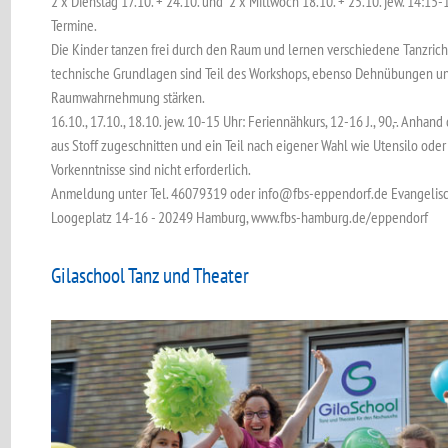
2 x Dienstag 17.10. + 24.10. und 2 x Mittwoch 18.10. + 25.10. jew. 14:15-1
Termine.
Die Kinder tanzen frei durch den Raum und lernen verschiedene Tanzrich
technische Grundlagen sind Teil des Workshops, ebenso Dehnübungen un
Raumwahrnehmung stärken.
16.10., 17.10., 18.10. jew. 10-15 Uhr: Feriennähkurs, 12-16 J., 90,-. Anhan
aus Stoff zugeschnitten und ein Teil nach eigener Wahl wie Utensilo oder
Vorkenntnisse sind nicht erforderlich.
Anmeldung unter Tel. 46079319 oder info@fbs-eppendorf.de Evangelisc
Loogeplatz 14-16 - 20249 Hamburg, www.fbs-hamburg.de/eppendorf
Gilaschool Tanz und Theater