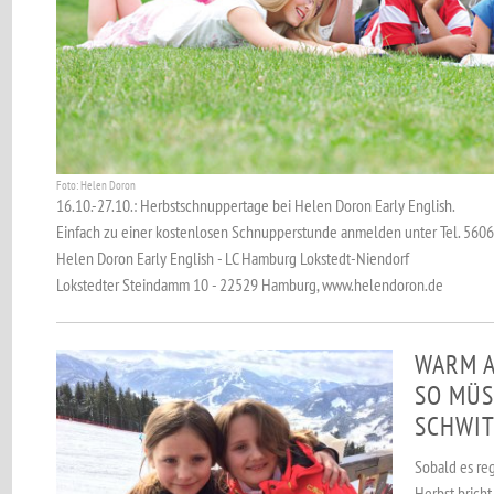
Foto: Helen Doron
16.10.-27.10.: Herbstschnuppertage bei Helen Doron Early English.
Einfach zu einer kostenlosen Schnupperstunde anmelden unter Tel. 560
Helen Doron Early English - LC Hamburg Lokstedt-Niendorf
Lokstedter Steindamm 10 - 22529 Hamburg, www.helendoron.de
WARM A
SO MÜS
SCHWIT
Sobald es reg
Herbst bricht