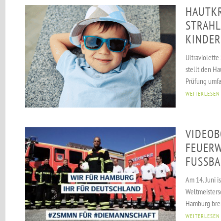
HAUTKR
STRAHL
KINDER
Ultraviolette
stellt den Ha
Prüfung umfa
WEITERLESEN
VIDEOB
FEUER
FUSSBA
Am 14. Juni i
Weltmeistersc
Hamburg bren
WEITERLESEN