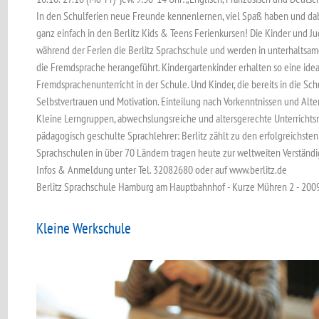
In den Schulferien neue Freunde kennenlernen, viel Spaß haben und dab
ganz einfach in den Berlitz Kids & Teens Ferienkursen! Die Kinder und
während der Ferien die Berlitz Sprachschule und werden in unterhaltsam
die Fremdsprache herangeführt. Kindergartenkinder erhalten so eine ide
Fremdsprachenunterricht in der Schule. Und Kinder, die bereits in die S
Selbstvertrauen und Motivation. Einteilung nach Vorkenntnissen und Alter,
Kleine Lerngruppen, abwechslungsreiche und altersgerechte Unterrichtsma
pädagogisch geschulte Sprachlehrer: Berlitz zählt zu den erfolgreichsten
Sprachschulen in über 70 Ländern tragen heute zur weltweiten Verständi
Infos & Anmeldung unter Tel. 32082680 oder auf www.berlitz.de
Berlitz Sprachschule Hamburg am Hauptbahnhof - Kurze Mühren 2 - 20
Kleine Werkschule