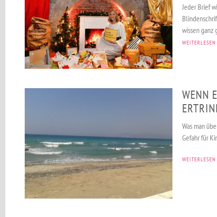
Jeder Brief w
Blindenschrif
wissen ganz g
WEITERLESEN
WENN E
ERTRIN
Was man über 
Gefahr für K
WEITERLESEN