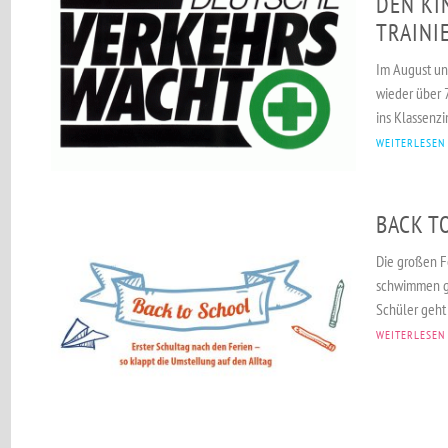
DEN KI
TRAINI
Im August un
wieder über 
ins Klassenzi
WEITERLESEN
BACK T
Die großen Fe
schwimmen ge
Schüler geht 
WEITERLESEN