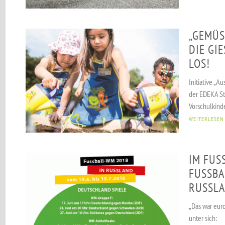
„GEMÜS
DIE GIE
OS!
Initiative „
der EDEKA Sti
Vorschulkinde
WEITERLESEN
IM FUSS
USSBALL
SSLAND
„Das war eur
unter sich: