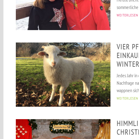
sommerliche B
WEITERLESEN
VIER P
EINKAU
WINTE
Jedes Jahr in
Nachfrage na
wappnen sich
WEITERLESEN
HIMMLI
CHRIST