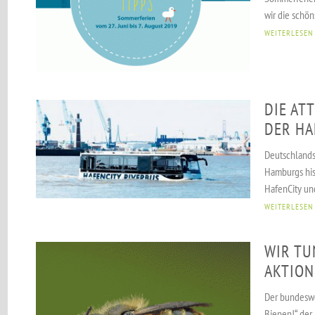
wir die schön
WEITERLESEN
DIE AT
DER HA
Deutschlands 
Hamburgs his
HafenCity und
WEITERLESEN
WIR TU
AKTION
Der bundeswe
Bienen!“ der 