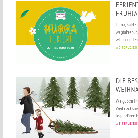
FERIEN
FRÜHJA
Hurra, bald s
wegfahren, h
wie man dies
WEITERLESEN
DIE BE
WEIHN
Wir geben Ih
Weihnachsmä
legendären Mä
WEITERLESEN