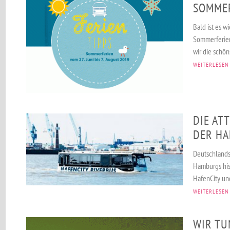
SOMMER
Bald ist es w
Sommerferien
wir die schön
WEITERLESEN
DIE AT
DER HA
Deutschlands 
Hamburgs his
HafenCity und
WEITERLESEN
WIR TU