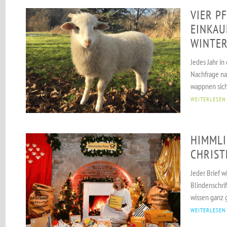
VIER P
EINKAU
WINTE
Jedes Jahr in
Nachfrage na
wappnen sich
WEITERLESEN
HIMMLI
CHRIST
Jeder Brief w
Blindenschrif
wissen ganz g
WEITERLESEN