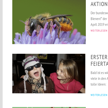
AKTION
Der bundeswe
Bienen!“ der 
April 2019 er
WEITERLESEN
ERSTER
FEIERT
Bald ist es w
viele in den 
tolle Ideen:
WEITERLESEN