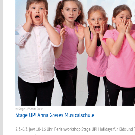
© Stage UP! Anna Greie,
Stage UP! Anna Greies Musicalschule
2.3.-6.3. jew. 10-16 Uhr: Ferienworkshop Stage UP! Holidays für Kids und T