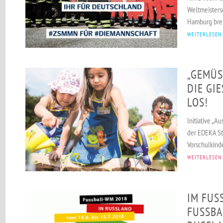
Weltmeistersc
Hamburg bren
WEITERLESEN
„GEMÜS
DIE GIE
OS!
Initiative „
der EDEKA Sti
Vorschulkinde
WEITERLESEN
IM FUSS
USSBALL