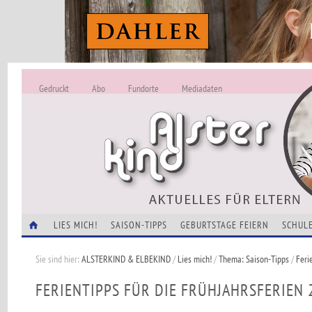
Gedruckt
Abo
Fundorte
Mediadaten
ALSTERKIND - A
Alles Neu -
VERANSTALTUNGEN
LIES MICH!
SAISON-TIPPS
GEBURTSTAGE FEIERN
SCHULE
Sie sind hier:
ALSTERKIND & ELBEKIND
/
Lies mich!
/
Thema: Saison-Tipps
/
Feri
FERIENTIPPS FÜR DIE FRÜHJAHRSFERIEN 