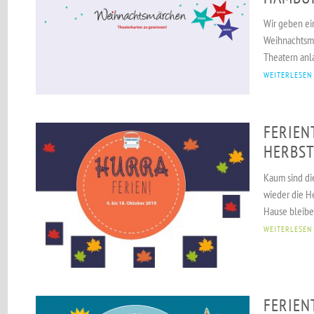
Wir geben ei
Weihnachtsmä
Theatern anla
WEITERLESEN
FERIEN
HERBST
Kaum sind di
wieder die He
Hause bleiben
WEITERLESEN
FERIEN