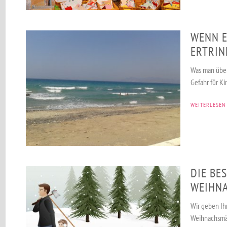
WENN E
ERTRIN
Was man über 
Gefahr für K
WEITERLESEN
DIE BE
WEIHN
Wir geben Ih
Weihnachsmä