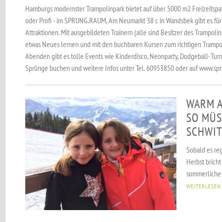
Hamburgs modernster Trampolinpark bietet auf über 5000 m2 Freizeitspaß
oder Profi - im SPRUNG.RAUM, Am Neumarkt 38 c in Wandsbek gibt es für
Attraktionen. Mit ausgebildeten Trainern (alle sind Besitzer des Trampol
etwas Neues lernen und mit den buchbaren Kursen zum richtigen Trampo
Abenden gibt es tolle Events wie Kinderdisco, Neonparty, Dodgeball-Turn
Sprünge buchen und weitere Infos unter Tel. 60953850 oder auf www.sp
WARM A
SO MÜS
SCHWIT
Sobald es reg
Herbst bricht
sommerliche B
WEITERLESEN