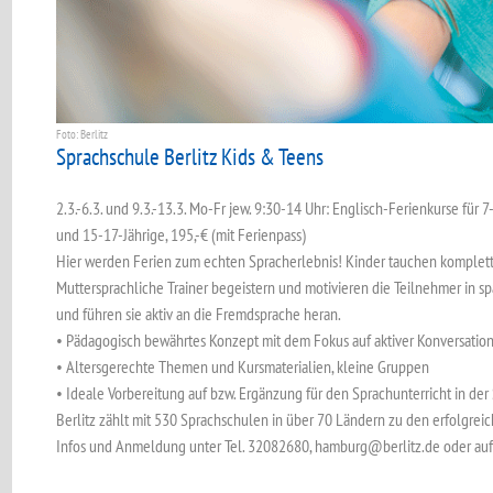
Foto: Berlitz
Sprachschule Berlitz Kids & Teens
2.3.-6.3. und 9.3.-13.3. Mo-Fr jew. 9:30-14 Uhr: Englisch-Ferienkurse für 
und 15-17-Jährige, 195,-€ (mit Ferienpass)
Hier werden Ferien zum echten Spracherlebnis! Kinder tauchen komplett
Muttersprachliche Trainer begeistern und motivieren die Teilnehmer in
und führen sie aktiv an die Fremdsprache heran.
• Pädagogisch bewährtes Konzept mit dem Fokus auf aktiver Konversatio
• Altersgerechte Themen und Kursmaterialien, kleine Gruppen
• Ideale Vorbereitung auf bzw. Ergänzung für den Sprachunterricht in der
Berlitz zählt mit 530 Sprachschulen in über 70 Ländern zu den erfolgreic
Infos und Anmeldung unter Tel. 32082680, hamburg@berlitz.de oder auf