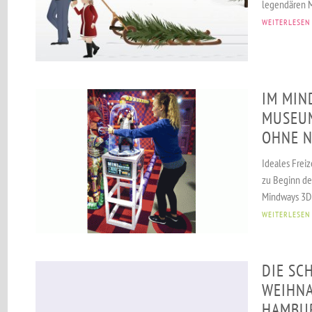
legendären Mä
WEITERLESEN
IM MIN
MUSEU
OHNE N
Ideales Freiz
zu Beginn der
Mindways 3D 
WEITERLESEN
DIE SC
WEIHNA
HAMBU