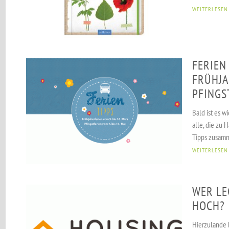
WEITERLESEN
FERIEN
FRÜHJA
PFINGS
Bald ist es w
alle, die zu 
Tipps zusamm
WEITERLESEN
WER LEG
OCH?
Hierzulande 