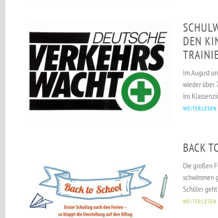
SCHULW
DEN KI
TRAINI
Im August un
wieder über 
ins Klassenzi
WEITERLESEN
BACK T
Die großen Fe
schwimmen ge
Schüler geht 
WEITERLESEN