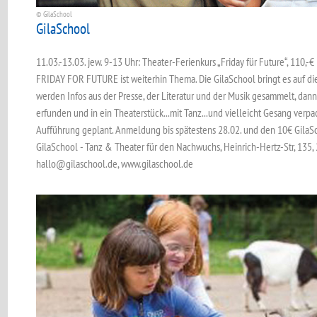
© GilaSchool
GilaSchool
11.03.-13.03. jew. 9-13 Uhr: Theater-Ferienkurs „Friday für Future“, 110,-€
FRIDAY FOR FUTURE ist weiterhin Thema. Die GilaSchool bringt es auf die 
werden Infos aus der Presse, der Literatur und der Musik gesammelt, dan
erfunden und in ein Theaterstück...mit Tanz...und vielleicht Gesang verpac
Aufführung geplant. Anmeldung bis spätestens 28.02. und den 10€ GilaSc
GilaSchool - Tanz & Theater für den Nachwuchs, Heinrich-Hertz-Str, 135
hallo@gilaschool.de, www.gilaschool.de