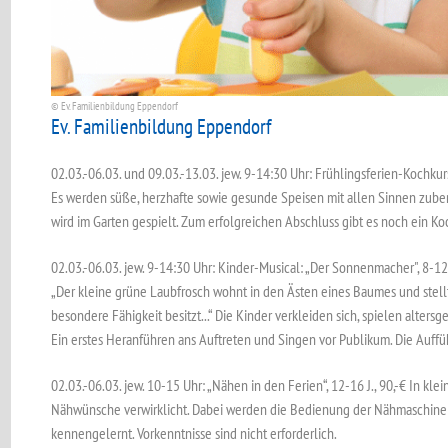
© Ev. Familienbildung Eppendorf
Ev. Familienbildung Eppendorf
02.03.-06.03. und 09.03.-13.03. jew. 9-14:30 Uhr: Frühlingsferien-Kochkurs,
Es werden süße, herzhafte sowie gesunde Speisen mit allen Sinnen zub
wird im Garten gespielt. Zum erfolgreichen Abschluss gibt es noch ein K
02.03.-06.03. jew. 9-14:30 Uhr: Kinder-Musical: „Der Sonnenmacher", 8-12 
„Der kleine grüne Laubfrosch wohnt in den Ästen eines Baumes und stellt 
besondere Fähigkeit besitzt...“ Die Kinder verkleiden sich, spielen alters
Ein erstes Heranführen ans Auftreten und Singen vor Publikum. Die Auffü
02.03.-06.03. jew. 10-15 Uhr: „Nähen in den Ferien“, 12-16 J., 90,-€ In kl
Nähwünsche verwirklicht. Dabei werden die Bedienung der Nähmaschine u
kennengelernt. Vorkenntnisse sind nicht erforderlich.