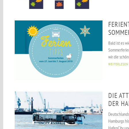
FERIEN
SOMMER
Bald ist es w
Sommerferien
wir die schön
WEITERLESEN
DIE AT
DER HA
Deutschlands 
Hamburgs his
HafenCity und