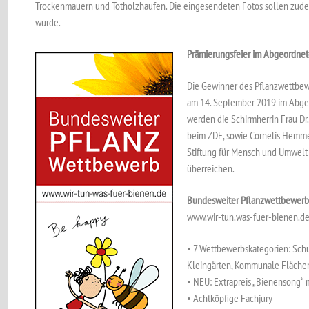
Trockenmauern und Totholzhaufen. Die eingesendeten Fotos sollen zudem
wurde.
Prämierungsfeier im Abgeordnet
Die Gewinner des Pflanzwettbew
am 14. September 2019 im Abgeo
werden die Schirmherrin Frau Dr.
beim ZDF, sowie Cornelis Hemmer
Stiftung für Mensch und Umwelt
überreichen.
Bundesweiter Pflanzwettbewerb
www.wir-tun.was-fuer-bienen.de, 
• 7 Wettbewerbskategorien: Schu
Kleingärten, Kommunale Flächen,
• NEU: Extrapreis „Bienensong“ m
• Achtköpfige Fachjury