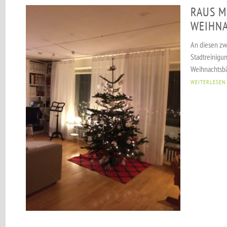
RAUS M
WEIHN
An diesen zw
Stadtreinig
Weihnachtsbä
WEITERLESEN