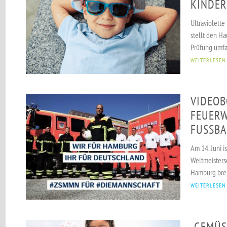
KINDER
Ultraviolette
stellt den Ha
Prüfung umfa
WEITERLESEN
VIDEOB
FEUER
FUSSBA
Am 14. Juni i
Weltmeistersc
Hamburg bren
WEITERLESEN
„GEMÜS