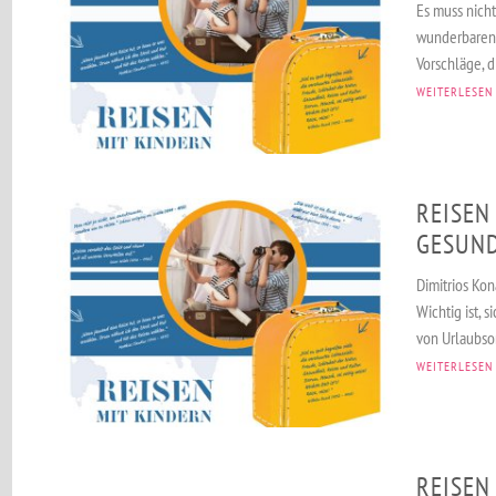
Es muss nich
wunderbaren
Vorschläge, d
WEITERLESEN
REISEN
GESUN
Dimitrios Ko
Wichtig ist, s
von Urlaubsor
WEITERLESEN
REISEN