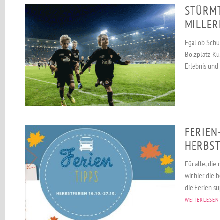
STÜRMT
MILLER
Egal ob Schu
Bolzplatz-Ku
Erlebnis und
FERIEN
HERBST
Für alle, die
wir hier die
die Ferien su
WEITERLESEN