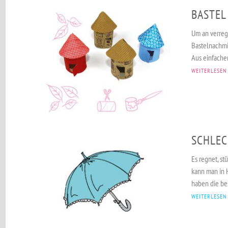
BASTEL
Um an verreg
Bastelnachmit
Aus einfachen
WEITERLESEN
SCHLEC
Es regnet, st
kann man in
haben die bes
WEITERLESEN