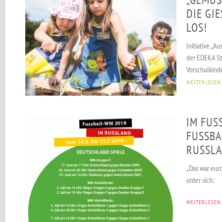
DIE GIE
OS!
Initiative „
der EDEKA Sti
Vorschulkinde
WEITERLESEN
IM FUSS
USSBALL
SSLAND
„Das war eur
unter sich:
WEITERLESEN