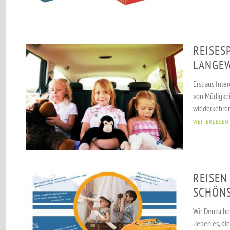
REISES
LANGEW
Erst aus Inte
von Müdigkeit
wiederkehren
WEITERLESEN
REISEN
SCHÖNS
Wir Deutsche
lieben es, di