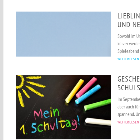
LIEBLI
UND NE
Sowohl im Ur
kürzer werden
Spieleabend 
WEITERLESEN
GESCHE
SCHULS
Im September
aber auch fü
spannend. Un
WEITERLESEN