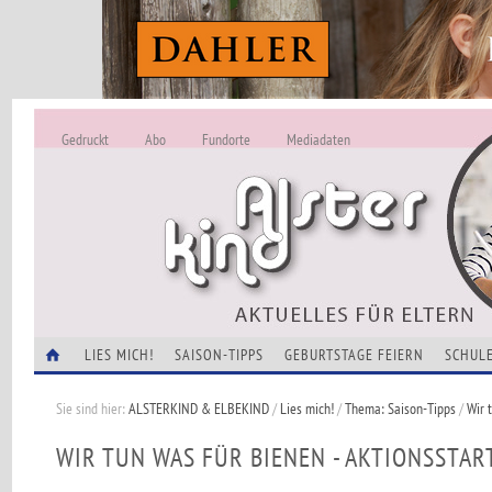
Gedruckt
Abo
Fundorte
Mediadaten
ALSTERKIND - A
Alles Neu -
VERANSTALTUNGEN
LIES MICH!
SAISON-TIPPS
GEBURTSTAGE FEIERN
SCHULE
Sie sind hier:
ALSTERKIND & ELBEKIND
/
Lies mich!
/
Thema: Saison-Tipps
/
Wir 
WIR TUN WAS FÜR BIENEN - AKTIONSSTAR