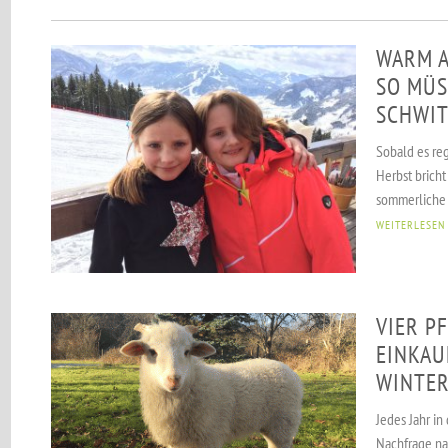
WARM A
SO MÜS
SCHWIT
Sobald es reg
Herbst bricht
sommerliche B
WEITERLESEN
VIER P
EINKAU
WINTE
Jedes Jahr in
Nachfrage na