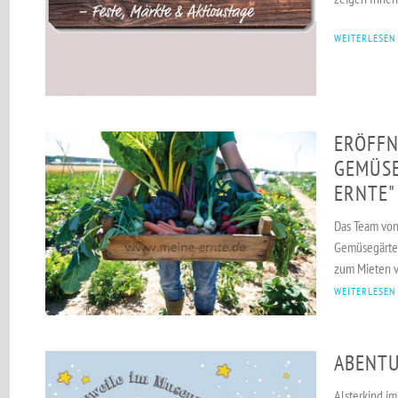
WEITERLESEN
ERÖFFN
GEMÜSE
ERNTE"
Das Team von 
Gemüsegärten
zum Mieten v
WEITERLESEN
ABENT
Alsterkind i