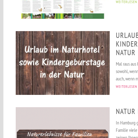
WEITERLESEN
URLAUB
KINDER
NATUR
Mal raus aus 
sowohl, wenn
auch, wenn m
WEITERLESEN
NATUR 
In Hamburg gi
Familie viele
zeigen Ihnen 