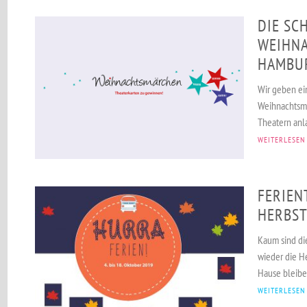
DIE SC
WEIHNA
HAMBU
Wir geben ei
Weihnachtsmä
Theatern anla
WEITERLESEN
FERIEN
HERBST
Kaum sind di
wieder die He
Hause bleiben
WEITERLESEN