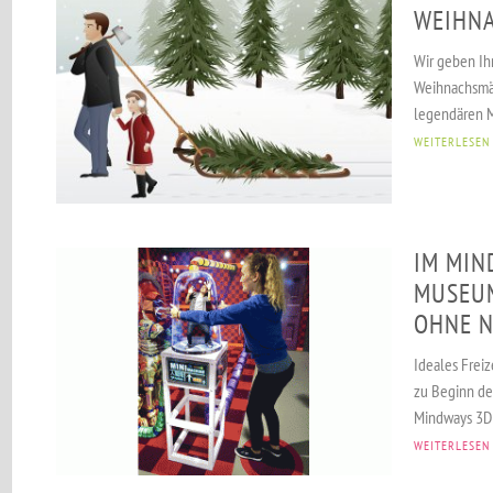
WEIHN
Wir geben Ih
Weihnachsmä
legendären Mä
WEITERLESEN
IM MIN
MUSEU
OHNE N
Ideales Freiz
zu Beginn der
Mindways 3D 
WEITERLESEN