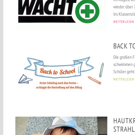
wieder über 
ins Klassenzi
WEITERLESEN
BACK T
Die großen Fe
schwimmen ge
Schüler geht 
WEITERLESEN
HAUTKR
STRAHL