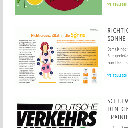
WEITERLESEN
RICHTI
SONNE
Damit Kinder
Sein genieße
zum Eincreme
WEITERLESEN
SCHULW
DEN KI
TRAINI
Im August un